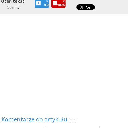
Oceń tekst:
%
%
0.0
100.0
3
Ocen:
Komentarze do artykułu
(12)