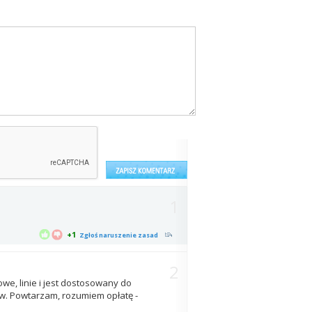
1
+1
Zgłoś naruszenie zasad
2
we, linie i jest dostosowany do
ew. Powtarzam, rozumiem opłatę -