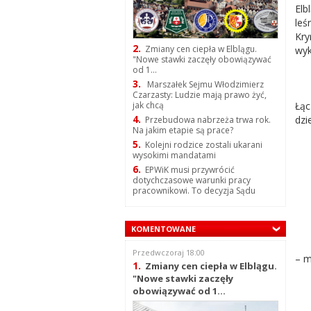
Elb
leś
Kr
2.
Zmiany cen ciepła w Elblągu.
wyk
"Nowe stawki zaczęły obowiązywać
od 1...
3.
Marszałek Sejmu Włodzimierz
Czarzasty: Ludzie mają prawo żyć,
Łąc
jak chcą
4.
dzi
Przebudowa nabrzeża trwa rok.
Na jakim etapie są prace?
5.
Kolejni rodzice zostali ukarani
wysokimi mandatami
6.
EPWiK musi przywrócić
dotychczasowe warunki pracy
pracownikowi. To decyzja Sądu
KOMENTOWANE
Przedwczoraj 18:00
– m
1.
Zmiany cen ciepła w Elblągu.
"Nowe stawki zaczęły
obowiązywać od 1...