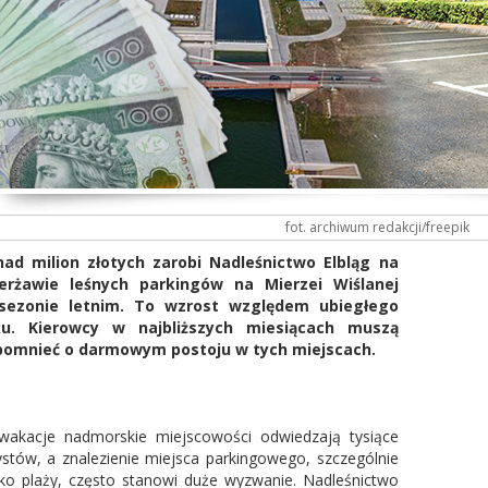
fot. archiwum redakcji/freepik
ad milion złotych zarobi Nadleśnictwo Elbląg na
ierżawie leśnych parkingów na Mierzei Wiślanej
sezonie letnim. To wzrost względem ubiegłego
ku. Kierowcy w najbliższych miesiącach muszą
pomnieć o darmowym postoju w tych miejscach.
akacje nadmorskie miejscowości odwiedzają tysiące
ystów, a znalezienie miejsca parkingowego, szczególnie
sko plaży, często stanowi duże wyzwanie. Nadleśnictwo