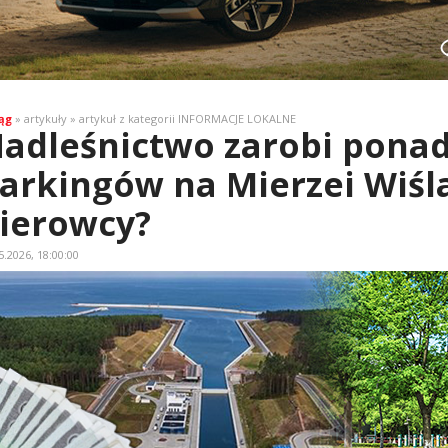
ąg
» artykuły » artykuł z kategorii INFORMACJE LOKALNE
adleśnictwo zarobi ponad
arkingów na Mierzei Wiśla
ierowcy?
5.2026, 18:00:00