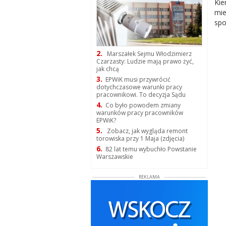
Kie
mie
spo
2.
Marszałek Sejmu Włodzimierz
Czarzasty: Ludzie mają prawo żyć,
jak chcą
3.
EPWiK musi przywrócić
dotychczasowe warunki pracy
pracownikowi. To decyzja Sądu
4.
Co było powodem zmiany
warunków pracy pracowników
EPWiK?
5.
Zobacz, jak wygląda remont
torowiska przy 1 Maja (zdjęcia)
6.
82 lat temu wybuchło Powstanie
Warszawskie
REKLAMA