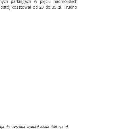
nych parkingach w pięciu nadmorskich
postój kosztował od 20 do 35 zł. Trudno
a do września wyniósł około 580 tys. zł.