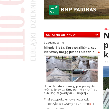
Elbl
N
OSTATNIE ARTYKUŁY
p
2 godziny temu
Minęły 4 lata. Sprawdziliśmy, czy
k
kierowcy mogą już bezpiecznie...
»
11.0
„Lista ulic, które wymagają naprawy stale
rośnie. Sprawdziliśmy stan 10 z nich” - od
publikacji tego artykułu...
więcej »
Międzypokoleniowe rozgrywki
koszykówki Gramy na Zatorzu
»
,
4
godziny temu