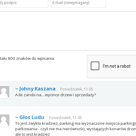
tało 800 znaków do wpisania.
~ Johny Kaszana
Poniedziałek, 11.05
A ile zarobi na....wycince drzew i sprzedaży?
~ Głos Ludu
Poniedziałek, 11.05
To jest zwykła kradzież, parking ma wyznaczone miejsca parkingo
parkowania - czyli nie ma nierówności, wystających konarów drz
ale to jest kradzież