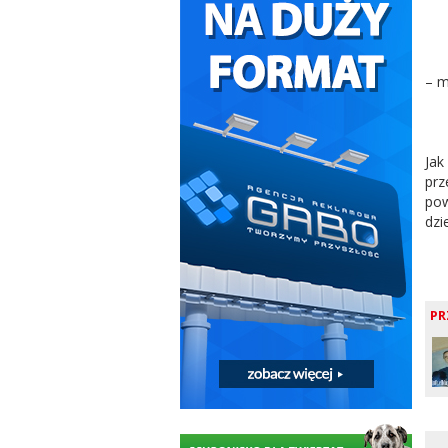
– m
Jak
prz
pow
dzi
PR