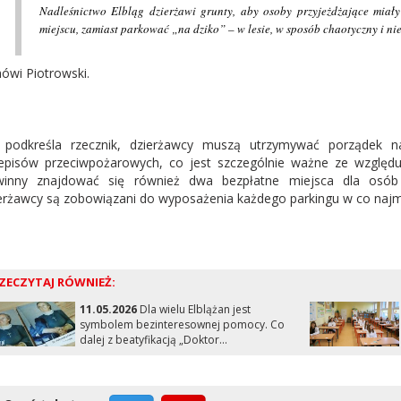
Nadleśnictwo Elbląg dzierżawi grunty, aby osoby przyjeżdżające mia
miejscu, zamiast parkować „na dziko” – w lesie, w sposób chaotyczny i 
ówi Piotrowski.
 podkreśla rzecznik, dzierżawcy muszą utrzymywać porządek na
episów przeciwpożarowych, co jest szczególnie ważne ze względ
inny znajdować się również dwa bezpłatne miejsca dla osób
erżawcy są zobowiązani do wyposażenia każdego parkingu w co najmn
ZECZYTAJ RÓWNIEŻ:
11.05.2026
Dla wielu Elblążan jest
symbolem bezinteresownej pomocy. Co
dalej z beatyfikacją „Doktor...