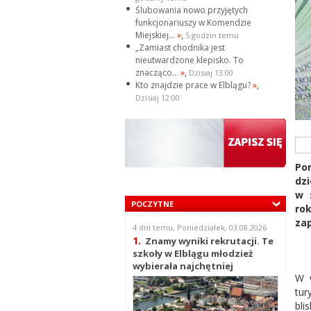
Ślubowania nowo przyjętych
funkcjonariuszy w Komendzie
Miejskiej...
»
,
5 godzin temu
„Zamiast chodnika jest
nieutwardzone klepisko. To
znacząco...
»
,
Dzisiaj 13:00
Kto znajdzie prace w Elblągu?
»
,
Dzisiaj 12:00
Pon
dz
w 
POCZYTNE
ro
za
4 dni temu, Poniedziałek, 03.08.2026
1.
Znamy wyniki rekrutacji. Te
szkoły w Elblągu młodzież
wybierała najchętniej
W w
tur
bli