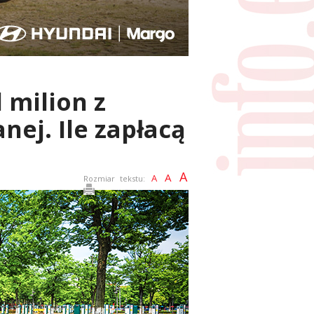
 milion z
nej. Ile zapłacą
A
A
A
Rozmiar tekstu: