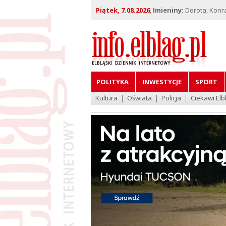
Piątek, 7.08.2026
,
Imieniny:
Dorota, Konra
POLITYKA
INWESTYCJE
SPORT
Kultura
Oświata
Policja
Ciekawi Elb