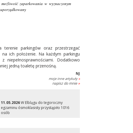
ły możliwość zaparkowania w wyznaczonym
nieuporządkowany
 terenie parkingów oraz przestrzegać
u na ich położenie. Na każdym parkingu
 z niepełnosprawnościami. Dodatkowo
iej jedną toaletę przenośną.
NJ
moje inne artykuły
»
napisz do mnie
»
11.05.2026
W Elblągu do tegoroczny
egzaminu ósmoklasisty przystąpiło 1016
osób