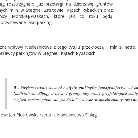
ląg rozstrzygnęło już przetargi na dzierżawę gruntów
nych m.in. w Stegnie, Sztutowie, Kątach Rybackich oraz
ynicy Morskiej/Piaskach, które jak co roku będą
orzystywane jako parkingi.
zne wpływy Nadleśnictwa z tego tytułu przekroczą 1 mln zł netto. 
erżawcy parkingów w Stegnie i Kątach Rybackich.
W ubiegłym sezonie dochód z pięciu parkingów funkcjonujących od maj
Nadleśnictwo Elbląg dzierżawi grunty, aby osoby przyjeżdżające mia
miejscu, zamiast parkować „na dziko” – w lesie, w sposób chaotyczny i 
ówi Jan Piotrowski, rzecznik Nadleśnictwa Elbląg.