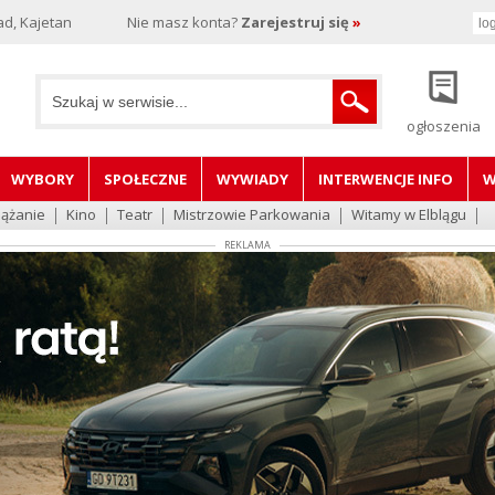
d, Kajetan
Nie masz konta?
Zarejestruj się
»
ogłoszenia
WYBORY
SPOŁECZNE
WYWIADY
INTERWENCJE INFO
W
lążanie
Kino
Teatr
Mistrzowie Parkowania
Witamy w Elblągu
REKLAMA