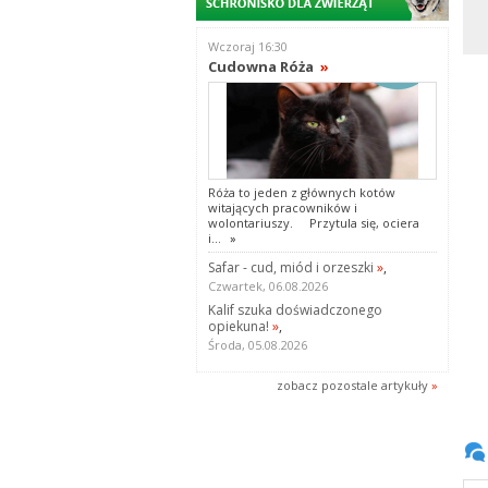
Wczoraj 16:30
Cudowna Róża
»
Róża to jeden z głównych kotów
witających pracowników i
wolontariuszy. Przytula się, ociera
i...
»
Safar - cud, miód i orzeszki
»
,
Czwartek, 06.08.2026
Kalif szuka doświadczonego
opiekuna!
»
,
Środa, 05.08.2026
zobacz pozostale artykuły
»