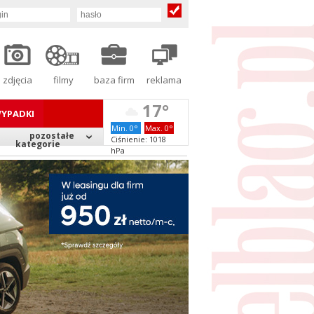
zdjęcia
filmy
baza firm
reklama
17°
YPADKI
Min. 0°
Max. 0°
pozostałe
Ciśnienie: 1018
kategorie
hPa