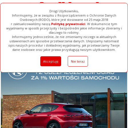
Drogi Użytkowniku,
Informujemy, że w związku z Rozporządzeniem o Ochronie Danych
Osobowych (RODO), które jest stosowane od 25 maja 2018
r.zaktualizowaliśmy naszą
Politykę prywatności
. W dokumencie tym
wyjaśniamy w sposób przejrzysty i bezpośredni jakie informacje zbieramy i
dlaczego to robimy.
Informujemy jednocześnie, że nie zmieniamy niczego w aktualnych
ustawieniach ani sposobie przetwarzania danych. Ulepszamy natomiast
opis naszych procedur i dokładniej wyjaśniamy, jak przetwarzamy Twoje
Galerie
Filmy
Baza Firm
Ogłoszenia
Pełna Wersja
dane osobowe oraz jakie prawa przysługują naszym użytkownikom.
Akceptuję
Nie teraz