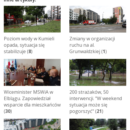
Poziom wody w Kumieli
Zmiany w organizacji
opada, sytuacja się
ruchu na al.
stabilizuje (
8
)
Grunwaldzkiej (
1
)
Wiceminister MSWiA w
200 strażaków, 50
Elblągu. Zapowiedział
interwencji. "W weekend
wsparcie dla mieszkańców
sytuacja może się
(
30
)
pogorszyć" (
21
)