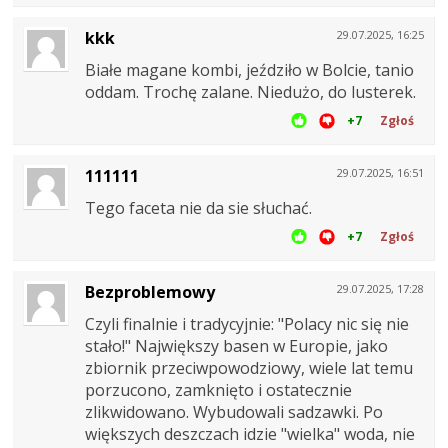
kkk
29.07.2025, 16:25
Białe magane kombi, jeździło w Bolcie, tanio
oddam. Trochę zalane. Niedużo, do lusterek.
+7
Zgłoś
111111
29.07.2025, 16:51
Tego faceta nie da sie słuchać.
+7
Zgłoś
Bezproblemowy
29.07.2025, 17:28
Czyli finalnie i tradycyjnie: "Polacy nic się nie
stało!" Największy basen w Europie, jako
zbiornik przeciwpowodziowy, wiele lat temu
porzucono, zamknięto i ostatecznie
zlikwidowano. Wybudowali sadzawki. Po
większych deszczach idzie "wielka" woda, nie