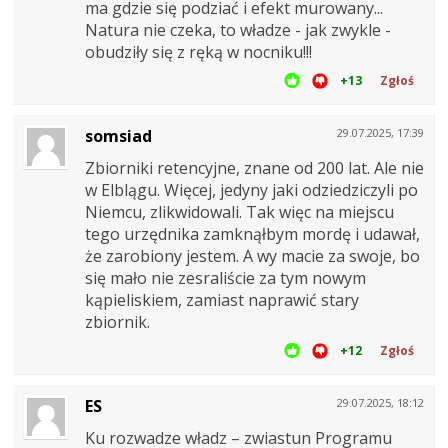
ma gdzie się podziać i efekt murowany...
Natura nie czeka, to władze - jak zwykle -
obudziły się z ręką w nocniku!!!
+13
Zgłoś
somsiad
29.07.2025, 17:39
Zbiorniki retencyjne, znane od 200 lat. Ale nie
w Elblągu. Więcej, jedyny jaki odziedziczyli po
Niemcu, zlikwidowali. Tak więc na miejscu
tego urzędnika zamknąłbym mordę i udawał,
że zarobiony jestem. A wy macie za swoje, bo
się mało nie zesraliście za tym nowym
kąpieliskiem, zamiast naprawić stary
zbiornik.
+12
Zgłoś
ES
29.07.2025, 18:12
Ku rozwadze władz – zwiastun Programu