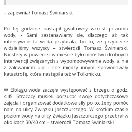
– zapewniał Tomasz Świniarski.
Po tej godzinie nastąpił gwałtowny wzrost poziomu
wody. - Sami zastanawiamy się, dlaczego aż tak
intensywnie ta woda przybrała, bo to, że przybierze
widzieliśmy wszyscy – stwierdził Tomasz Świniarski.
Niestety w powiecie i w mieście było mnóstwo drobnych
interwencji związanych z wypompowywanie wody, a nie
z zalewaniem ulic i one między innymi spowodowały
katastrofę, która nastąpiła też w Tolkmicku.
W Elblągu woda zaczęła występować z brzegu o godz.
4:45. Strażacy musieli porzucać swoje dotychczasowe
zajęcia i organizować dodatkowe siły po to, żeby pomóc
nam na ulicy Związku Jaszczurczego. W krótkim czasie
poziom wody na ulicy Związku Jaszczurczego przebrał w
okolicach 30/40 cm – stwierdził Tomasz Świniarski.