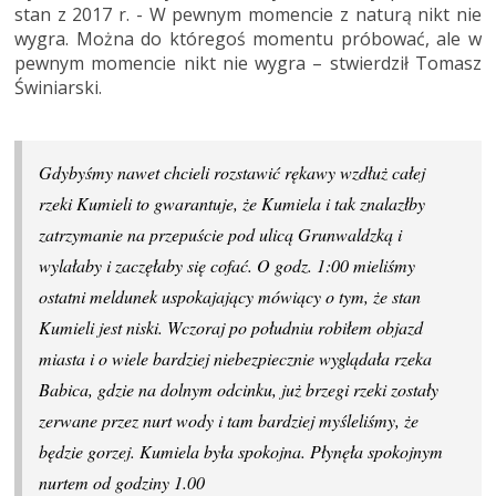
stan z 2017 r. - W pewnym momencie z naturą nikt nie
wygra. Można do któregoś momentu próbować, ale w
pewnym momencie nikt nie wygra – stwierdził Tomasz
Świniarski.
Gdybyśmy nawet chcieli rozstawić rękawy wzdłuż całej
rzeki Kumieli to gwarantuje, że Kumiela i tak znalazłby
zatrzymanie na przepuście pod ulicą Grunwaldzką i
wylałaby i zaczęłaby się cofać. O godz. 1:00 mieliśmy
ostatni meldunek uspokajający mówiący o tym, że stan
Kumieli jest niski. Wczoraj po południu robiłem objazd
miasta i o wiele bardziej niebezpiecznie wyglądała rzeka
Babica, gdzie na dolnym odcinku, już brzegi rzeki zostały
zerwane przez nurt wody i tam bardziej myśleliśmy, że
będzie gorzej. Kumiela była spokojna. Płynęła spokojnym
nurtem od godziny 1.00