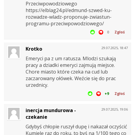
Przeciwpowodziowego
https://elblag24.pl/edmund-szwed-ku-
rozwadze-wladz-proponuje-zwiastun-
programu-przeciwpowodziowego/
0
Zgłoś
Krotko
29.07.2025, 18:47
Emeryci pa z um ratusza. Mlodzi szukają
pracy a dziadki emeryci zajmują miejsce.
Chore miasto które czeka na cud lub
zaczarowany ołówek. Weźcie się do prac
urzednicy.
+9
Zgłoś
inercja mundurowa -
29.07.2025, 19:06
czekanie
Gdybyś chłopie ruszył dupę i nakazał oczyścić
Kumielę raz do roku, to byś na 1/100 tego co