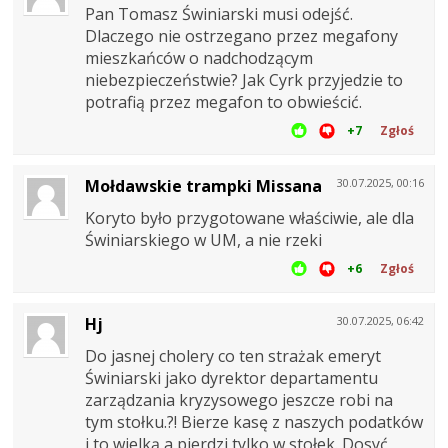
Pan Tomasz Świniarski musi odejść.
Dlaczego nie ostrzegano przez megafony
mieszkańców o nadchodzącym
niebezpieczeństwie? Jak Cyrk przyjedzie to
potrafią przez megafon to obwieścić.
+7
Zgłoś
Mołdawskie trampki Missana
30.07.2025, 00:16
Koryto było przygotowane właściwie, ale dla
Świniarskiego w UM, a nie rzeki
+6
Zgłoś
Hj
30.07.2025, 06:42
Do jasnej cholery co ten strażak emeryt
Świniarski jako dyrektor departamentu
zarządzania kryzysowego jeszcze robi na
tym stołku.?! Bierze kasę z naszych podatków
i to wielką a pierdzi tylko w stołek. Dosyć