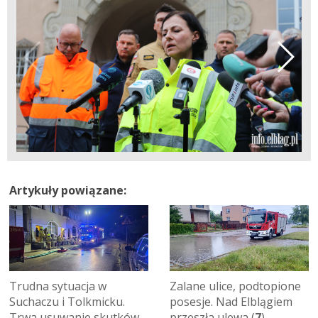
Artykuły powiązane:
Trudna sytuacja w
Zalane ulice, podtopione
Suchaczu i Tolkmicku.
posesje. Nad Elblągiem
Trwa usuwanie skutków
przeszła ulewa (
7
)