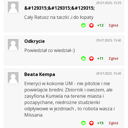
29.07.2025, 15:35
&#129315;&#129315;&#129315;
Cały Ratusz na taczki ,i do łopaty
+12
Zgłoś
Odkrycie
29.07.2025, 15:42
Powiedział co wiedział-:)
+11
Zgłoś
Beata Kempa
29.07.2025, 15:43
Emeryci w kokonie UM - nie pitolcie i nie
powielajcie bredni. Zbiornik i owszem, ale
zasyfiona Kumiela na terenie miasta i
pozapychane, niedrożne studzienki
odpływowe w jezdniach , to robota wasza i
Missana.
+15
Zgłoś