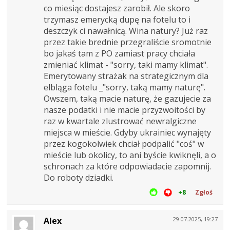
co miesiąc dostajesz zarobił. Ale skoro
trzymasz emerycką dupę na fotelu to i
deszczyk ci nawałnicą. Wina natury? Już raz
przez takie brednie przegraliście sromotnie
bo jakaś tam z PO zamiast pracy chciała
zmieniać klimat - "sorry, taki mamy klimat".
Emerytowany strażak na strategicznym dla
elbląga fotelu _"sorry, taką mamy naturę".
Owszem, taką macie naturę, że gazujecie za
nasze podatki i nie macie przyzwoitości by
raz w kwartale zlustrować newralgiczne
miejsca w mieście. Gdyby ukrainiec wynajęty
przez kogokolwiek chciał podpalić "coś" w
mieście lub okolicy, to ani byście kwiknęli, a o
schronach za które odpowiadacie zapomnij.
Do roboty dziadki.
+8
Zgłoś
Alex
29.07.2025, 19:27