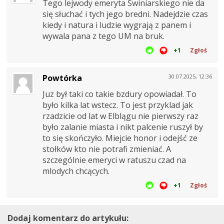
Tego lejwody emeryta Świniarskiego nie da
się słuchać i tych jego bredni. Nadejdzie czas
kiedy i natura i ludzie wygrają z panem i
wywala pana z tego UM na bruk.
+1
Zgłoś
Powtórka
30.07.2025, 12:36
Juz był taki co takie bzdury opowiadał. To
było kilka lat wstecz. To jest przyklad jak
rzadzicie od lat w Elblągu nie pierwszy raz
było zalanie miasta i nikt palcenie ruszył by
to się skończyło. Miejcie honor i odejść ze
stołków kto nie potrafi zmieniać. A
szczególnie emeryci w ratuszu czad na
mlodych chcących.
+1
Zgłoś
Dodaj komentarz do artykułu: