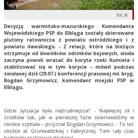
fot. JK
Decyzją warmińsko-mazurskiego Komendanta
Wojewódzkiego PSP do Elbląga zostały skierowane
plutony ratownicza z powiatu ostródzkiego i z
powiatu iławskiego. - Z relacji, które na bieżąco
otrzymuje od dowódców odcinków bojowych, woda
zaczyna powoli wracać do koryta rzeki Kumiela i
stabilizować się w tym korycie – mówił podczas
zwołanej dziś (29.07.) konferencji prasowej mł. bryg.
Bogdan Grzymowicz, komendant miejski PSP w
Elblągu.
Gdzie sytuacja była najtrudniejsza? - Najwięcej sił i
środków tak, jak w pierwszej fazie skierowaliśmy w
okolice szpitala – przyznał Bogdan Grzymowicz. - To też
okolice al. Grunwaldzkiej i Fabrycznej. Tam cały czas
będziemy realizować działania.