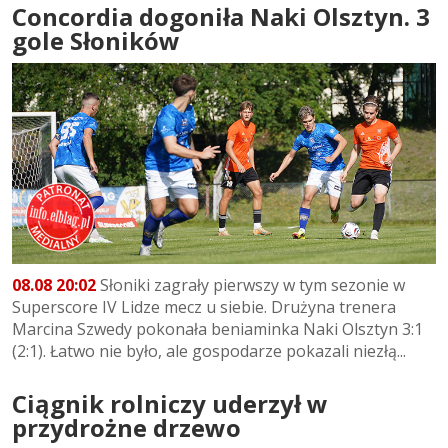
Concordia dogoniła Naki Olsztyn. 3
gole Słoników
08.08 20:02
Słoniki zagrały pierwszy w tym sezonie w
Superscore IV Lidze mecz u siebie. Drużyna trenera
Marcina Szwedy pokonała beniaminka Naki Olsztyn 3:1
(2:1). Łatwo nie było, ale gospodarze pokazali niezłą...
Ciągnik rolniczy uderzył w
przydrożne drzewo