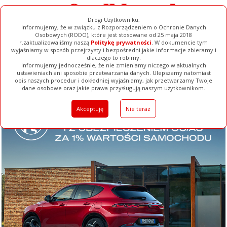
Drogi Użytkowniku,
Informujemy, że w związku z Rozporządzeniem o Ochronie Danych
Osobowych (RODO), które jest stosowane od 25 maja 2018
r.zaktualizowaliśmy naszą
Politykę prywatności
. W dokumencie tym
wyjaśniamy w sposób przejrzysty i bezpośredni jakie informacje zbieramy i
dlaczego to robimy.
Informujemy jednocześnie, że nie zmieniamy niczego w aktualnych
ustawieniach ani sposobie przetwarzania danych. Ulepszamy natomiast
opis naszych procedur i dokładniej wyjaśniamy, jak przetwarzamy Twoje
Galerie
Filmy
Baza Firm
Ogłoszenia
Pełna Wersja
dane osobowe oraz jakie prawa przysługują naszym użytkownikom.
Akceptuję
Nie teraz