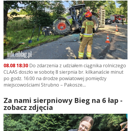
08.08 18:30
Do zdarzenia z udziałem ciągnika rolniczego
CLAAS doszło w sobotę 8 sierpnia br. kilkanaście minut
po godz. 16:00 na drodze powiatowej pomiędzy
miejscowościami Strubno – Pakosze....
Za nami sierpniowy Bieg na 6 łap -
zobacz zdjęcia