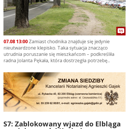
11
07.08 13:00
Zamiast chodnika znajduje się jedynie
nieutwardzone klepisko. Taka sytuacja znacząco
utrudnia poruszanie się mieszkańcom – podkreśliła
radna Jolanta Pękała, która dostrzegła potrzebę...
S7: Zablokowany wjazd do Elbląga