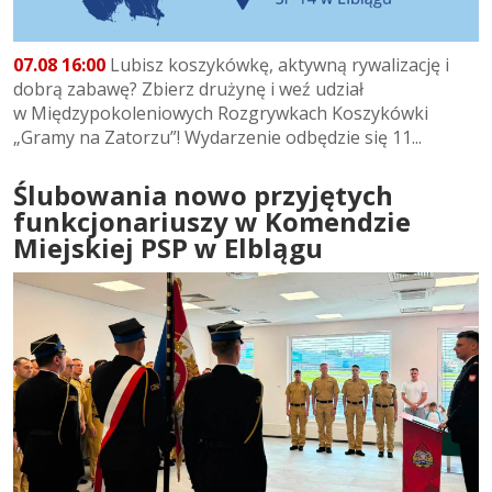
07.08 16:00
Lubisz koszykówkę, aktywną rywalizację i
dobrą zabawę? Zbierz drużynę i weź udział
w Międzypokoleniowych Rozgrywkach Koszykówki
„Gramy na Zatorzu”! Wydarzenie odbędzie się 11...
Ślubowania nowo przyjętych
funkcjonariuszy w Komendzie
Miejskiej PSP w Elblągu