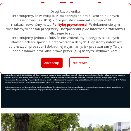
Drogi Użytkowniku,
Informujemy, że w związku z Rozporządzeniem o Ochronie Danych
Osobowych (RODO), które jest stosowane od 25 maja 2018
r.zaktualizowaliśmy naszą
Politykę prywatności
. W dokumencie tym
wyjaśniamy w sposób przejrzysty i bezpośredni jakie informacje zbieramy i
dlaczego to robimy.
Informujemy jednocześnie, że nie zmieniamy niczego w aktualnych
ustawieniach ani sposobie przetwarzania danych. Ulepszamy natomiast
opis naszych procedur i dokładniej wyjaśniamy, jak przetwarzamy Twoje
Galerie
Filmy
Baza Firm
Ogłoszenia
Pełna Wersja
dane osobowe oraz jakie prawa przysługują naszym użytkownikom.
Akceptuję
Nie teraz