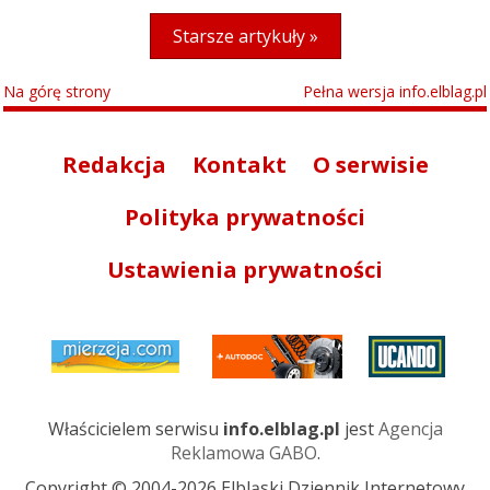
Starsze artykuły »
Na górę strony
Pełna wersja info.elblag.pl
Redakcja
Kontakt
O serwisie
Polityka prywatności
Ustawienia prywatności
Właścicielem serwisu
info.elblag.pl
jest
Agencja
Reklamowa GABO
.
Copyright © 2004-2026 Elbląski Dziennik Internetowy