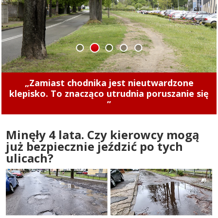
1
2
3
4
5
Concordia u siebie z Naki Olsztyn. Wygraj
rower!
Minęły 4 lata. Czy kierowcy mogą
już bezpiecznie jeździć po tych
ulicach?