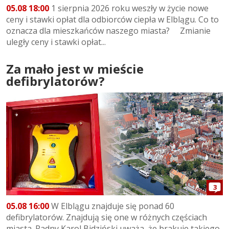
05.08 18:00
1 sierpnia 2026 roku weszły w życie nowe
ceny i stawki opłat dla odbiorców ciepła w Elblągu. Co to
oznacza dla mieszkańców naszego miasta? Zmianie
uległy ceny i stawki opłat...
Za mało jest w mieście
defibrylatorów?
3
05.08 16:00
W Elblągu znajduje się ponad 60
defibrylatorów. Znajdują się one w różnych częściach
miasta. Radny Karol Bidziński uważa, że brakuje takiego