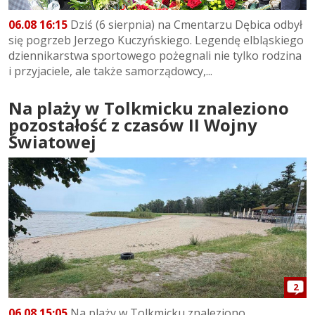
06.08 16:15
Dziś (6 sierpnia) na Cmentarzu Dębica odbył
się pogrzeb Jerzego Kuczyńskiego. Legendę elbląskiego
dziennikarstwa sportowego pożegnali nie tylko rodzina
i przyjaciele, ale także samorządowcy,...
Na plaży w Tolkmicku znaleziono
pozostałość z czasów II Wojny
Światowej
2
06.08 15:05
Na plaży w Tolkmicku znaleziono