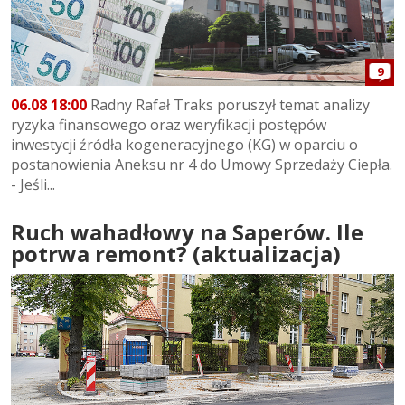
9
06.08 18:00
Radny Rafał Traks poruszył temat analizy
ryzyka finansowego oraz weryfikacji postępów
inwestycji źródła kogeneracyjnego (KG) w oparciu o
postanowienia Aneksu nr 4 do Umowy Sprzedaży Ciepła.
- Jeśli...
Ruch wahadłowy na Saperów. Ile
potrwa remont? (aktualizacja)