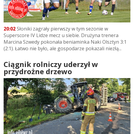
20:02
Słoniki zagrały pierwszy w tym sezonie w
Superscore IV Lidze mecz u siebie. Drużyna trenera
Marcina Szwedy pokonała beniaminka Naki Olsztyn 3:1
(2:1). Łatwo nie było, ale gospodarze pokazali niezłą...
Ciągnik rolniczy uderzył w
przydrożne drzewo