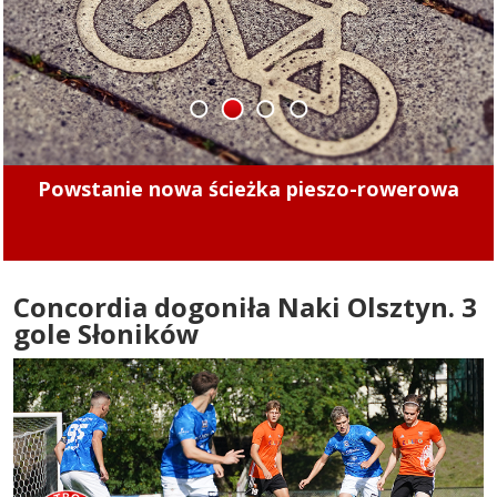
1
2
3
4
Powstanie nowa ścieżka pieszo-rowerowa
Concordia dogoniła Naki Olsztyn. 3
gole Słoników