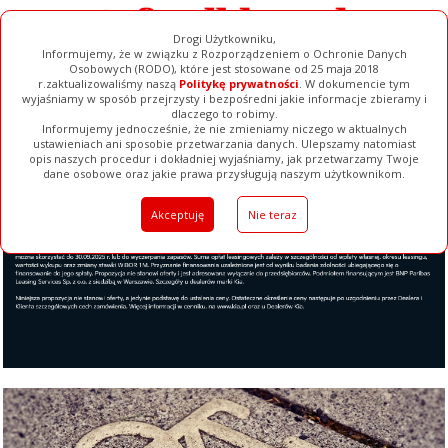
Drogi Użytkowniku,
Informujemy, że w związku z Rozporządzeniem o Ochronie Danych
Osobowych (RODO), które jest stosowane od 25 maja 2018
r.zaktualizowaliśmy naszą
Politykę prywatności
. W dokumencie tym
wyjaśniamy w sposób przejrzysty i bezpośredni jakie informacje zbieramy i
dlaczego to robimy.
Informujemy jednocześnie, że nie zmieniamy niczego w aktualnych
ustawieniach ani sposobie przetwarzania danych. Ulepszamy natomiast
opis naszych procedur i dokładniej wyjaśniamy, jak przetwarzamy Twoje
Galerie
Filmy
Baza Firm
Ogłoszenia
Pełna Wersja
dane osobowe oraz jakie prawa przysługują naszym użytkownikom.
Akceptuję
Nie teraz