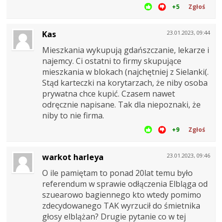
+5
Zgłoś
Kas
23.01.2023, 09:44
Mieszkania wykupują gdańszczanie, lekarze i
najemcy. Ci ostatni to firmy skupujące
mieszkania w blokach (najchętniej z Sielanki(.
Stąd karteczki na korytarzach, że niby osoba
prywatna chce kupić. Czasem nawet
odręcznie napisane. Tak dla niepoznaki, że
niby to nie firma.
+9
Zgłoś
warkot harleya
23.01.2023, 09:46
O ile pamiętam to ponad 20lat temu było
referendum w sprawie odłączenia Elbląga od
szuearowo bagiennego kto wtedy pomimo
zdecydowanego TAK wyrzucił do śmietnika
głosy elblążan? Drugie pytanie co w tej