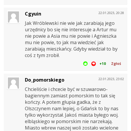
Cgyuin
22.01.2023, 20:28
Jak Wróblewski nie wie jak zarabiają jego
urzędnicy bo się nie interesuje a Artur mu
nie powie a Asia mu nie powie i Agnieszka
mu nie powie, to jak ma wiedzieć jak
zarabiają mieszkańcy. Gdyby wiedział to by
coś z tym zrobił.
+10
Zgłoś
Do_pomorskiego
22.01.2023, 23:02
Chcieliście i chcecie być w szuwarowo-
bagiennym zamiast pomorskim to tak się
kończy. A potem głupia gadka, że z
Olszczynem nam lepiej, o Gdańsk to by nas
tylko wykorzystał. Jakoś miasta byłego woj.
elbląskiego w pomorskim nie narzekają.
Miasto wbrew naszej woli zostało wcielone