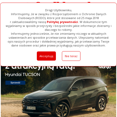
Drogi Użytkowniku,
Informujemy, że w związku z Rozporządzeniem o Ochronie Danych
Osobowych (RODO), które jest stosowane od 25 maja 2018
r.zaktualizowaliśmy naszą
Politykę prywatności
. W dokumencie tym
wyjaśniamy w sposób przejrzysty i bezpośredni jakie informacje zbieramy i
dlaczego to robimy.
Informujemy jednocześnie, że nie zmieniamy niczego w aktualnych
ustawieniach ani sposobie przetwarzania danych. Ulepszamy natomiast
opis naszych procedur i dokładniej wyjaśniamy, jak przetwarzamy Twoje
Galerie
Filmy
Baza Firm
Ogłoszenia
Pełna Wersja
dane osobowe oraz jakie prawa przysługują naszym użytkownikom.
Akceptuję
Nie teraz