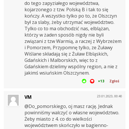
do tego zapyziałego województwa,
kojarzonego z tzw. Polską B i tak to się
kończy. A wszystko tylko po to, że Olszczyn
był za slaby, żeby utrzymać województwo.
Tylko co to ma obchodzić nas, elblążan,
którzy w żaden sposób nigdy nie byli
związani z tzw Warmią, a raczej z Wybrzeżem
i Pomorzem, Przypomnę tylko, ze Żuławy
Wiślane składają się z Żuław Elbląskich,
Gdańskich i Malborskich, więc to z
Gdańskiem dzielimy wspólny region, a nie z
jakimś wsiuńskim Olszczynem.
+13
Zgłoś
VM
23.01.2023, 00:40
@Do_pomorskiego, oj masz rację. Jednak
powinniśmy walczyć o własne województwo.
Żeby miasto z 4. co do wielkości
województwem skończyło w bagienno-