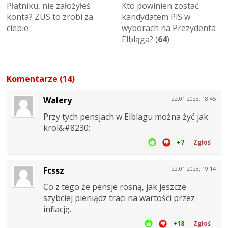
Płatniku, nie założyłeś
Kto powinien zostać
konta? ZUS to zrobi za
kandydatem PiS w
ciebie
wyborach na Prezydenta
Elbląga? (
64
)
Komentarze (14)
Walery
22.01.2023, 18:45
Przy tych pensjach w Elblagu można żyć jak
krol&#8230;
+7
Zgłoś
Fcssz
22.01.2023, 19:14
Co z tego że pensje rosną, jak jeszcze
szybciej pieniądz traci na wartości przez
inflację.
+18
Zgłoś