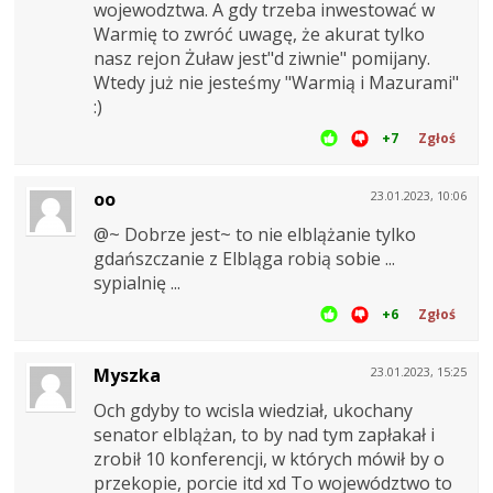
wojewodztwa. A gdy trzeba inwestować w
Warmię to zwróć uwagę, że akurat tylko
nasz rejon Żuław jest"d ziwnie" pomijany.
Wtedy już nie jesteśmy "Warmią i Mazurami"
:)
+7
Zgłoś
oo
23.01.2023, 10:06
@~ Dobrze jest~ to nie elblążanie tylko
gdańszczanie z Elbląga robią sobie ...
sypialnię ...
+6
Zgłoś
Myszka
23.01.2023, 15:25
Och gdyby to wcisla wiedział, ukochany
senator elblążan, to by nad tym zapłakał i
zrobił 10 konferencji, w których mówił by o
przekopie, porcie itd xd To województwo to