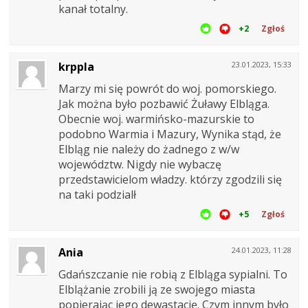
kanał totalny.
+2
Zgłoś
krppla
23.01.2023, 15:33
Marzy mi się powrót do woj. pomorskiego.
Jak można było pozbawić Żuławy Elbląga.
Obecnie woj. warmińsko-mazurskie to
podobno Warmia i Mazury, Wynika stąd, że
Elbląg nie należy do żadnego z w/w
województw. Nigdy nie wybaczę
przedstawicielom władzy. którzy zgodzili się
na taki podzialł
+5
Zgłoś
Ania
24.01.2023, 11:28
Gdańszczanie nie robią z Elbląga sypialni. To
Elblążanie zrobili ją ze swojego miasta
popierając jego dewastację. Czym innym było