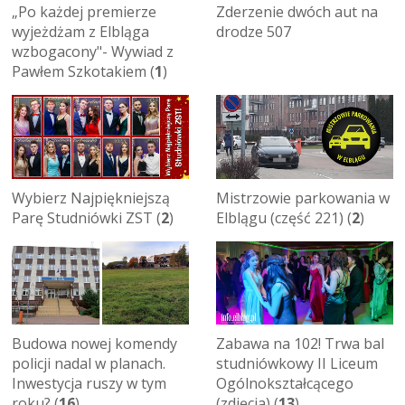
„Po każdej premierze
Zderzenie dwóch aut na
wyjeżdżam z Elbląga
drodze 507
wzbogacony"- Wywiad z
Pawłem Szkotakiem (
1
)
Wybierz Najpiękniejszą
Mistrzowie parkowania w
Parę Studniówki ZST (
2
)
Elblągu (część 221) (
2
)
Budowa nowej komendy
Zabawa na 102! Trwa bal
policji nadal w planach.
studniówkowy II Liceum
Inwestycja ruszy w tym
Ogólnokształcącego
roku? (
16
)
(zdjęcia) (
13
)