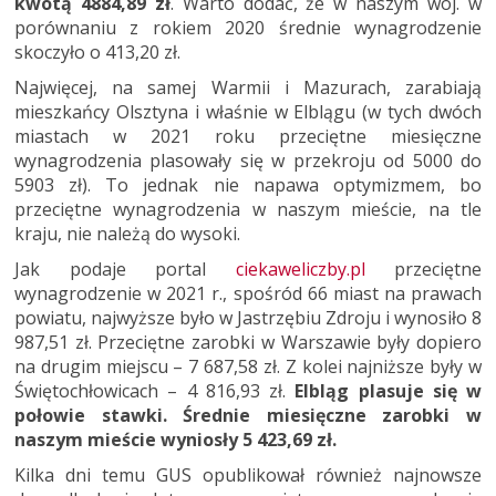
kwotą 4884,89 zł
. Warto dodać, że w naszym woj. w
porównaniu z rokiem 2020 średnie wynagrodzenie
skoczyło o 413,20 zł.
Najwięcej, na samej Warmii i Mazurach, zarabiają
mieszkańcy Olsztyna i właśnie w Elblągu (w tych dwóch
miastach w 2021 roku przeciętne miesięczne
wynagrodzenia plasowały się w przekroju od 5000 do
5903 zł). To jednak nie napawa optymizmem, bo
przeciętne wynagrodzenia w naszym mieście, na tle
kraju, nie należą do wysoki.
Jak podaje portal
ciekaweliczby.pl
przeciętne
wynagrodzenie w 2021 r., spośród 66 miast na prawach
powiatu, najwyższe było w Jastrzębiu Zdroju i wynosiło 8
987,51 zł. Przeciętne zarobki w Warszawie były dopiero
na drugim miejscu – 7 687,58 zł. Z kolei najniższe były w
Świętochłowicach – 4 816,93 zł.
Elbląg plasuje się w
połowie stawki. Średnie miesięczne zarobki w
naszym mieście wyniosły 5 423,69 zł.
Kilka dni temu GUS opublikował również najnowsze