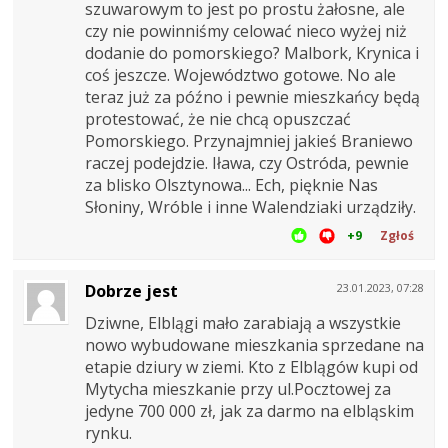
szuwarowym to jest po prostu żałosne, ale
czy nie powinniśmy celować nieco wyżej niż
dodanie do pomorskiego? Malbork, Krynica i
coś jeszcze. Województwo gotowe. No ale
teraz już za późno i pewnie mieszkańcy będą
protestować, że nie chcą opuszczać
Pomorskiego. Przynajmniej jakieś Braniewo
raczej podejdzie. Iława, czy Ostróda, pewnie
za blisko Olsztynowa... Ech, pięknie Nas
Słoniny, Wróble i inne Walendziaki urządziły.
+9
Zgłoś
Dobrze jest
23.01.2023, 07:28
Dziwne, Elblągi mało zarabiają a wszystkie
nowo wybudowane mieszkania sprzedane na
etapie dziury w ziemi. Kto z Elblągów kupi od
Mytycha mieszkanie przy ul.Pocztowej za
jedyne 700 000 zł, jak za darmo na elbląskim
rynku.