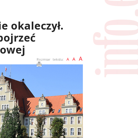
e okaleczył.
pojrzeć
dowej
A
A
A
Rozmiar tekstu: