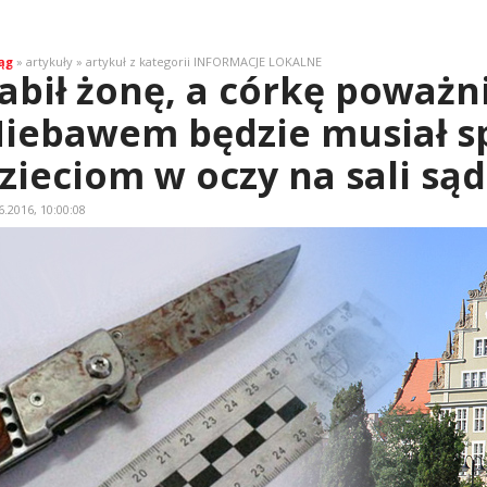
ąg
» artykuły » artykuł z kategorii INFORMACJE LOKALNE
abił żonę, a córkę poważni
iebawem będzie musiał s
zieciom w oczy na sali są
6.2016, 10:00:08