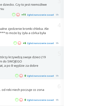
3
 dziecko. Czy to jest niemożliwe
niu
+11
Zgłoś naruszenie zasad
4
ualne zjedzenie kromki chleba. Ale
*** to może by żyła a córka była
+6
Zgłoś naruszenie zasad
5
 którzy krzywdzą swoje dzieci (19
nożem do SWOJEGO
lat, a po 8 wyjdzie za dobre
0
Zgłoś naruszenie zasad
6
S. od reki niech poczuje co zona
0
Zgłoś naruszenie zasad