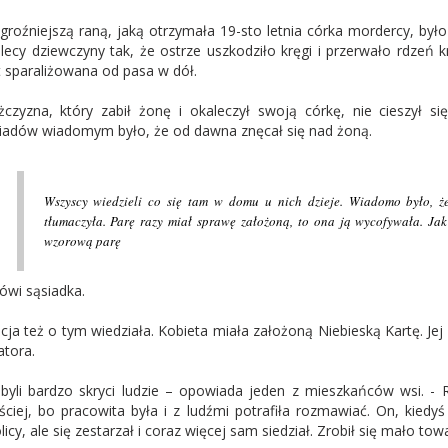
groźniejszą raną, jaką otrzymała 19-sto letnia córka mordercy, było
lecy dziewczyny tak, że ostrze uszkodziło kręgi i przerwało rdzeń
t sparaliżowana od pasa w dół.
czyzna, który zabił żonę i okaleczył swoją córkę, nie cieszył s
iadów wiadomym było, że od dawna znęcał się nad żoną.
Wszyscy wiedzieli co się tam w domu u nich dzieje. Wiadomo było, że
tłumaczyła. Parę razy miał sprawę założoną, to ona ją wycofywała. Jak
wzorową parę
ówi sąsiadka.
icja też o tym wiedziała. Kobieta miała założoną Niebieską Kartę. Je
atora.
byli bardzo skryci ludzie – opowiada jeden z mieszkańców wsi. - 
ściej, bo pracowita była i z ludźmi potrafiła rozmawiać. On, kiedyś
licy, ale się zestarzał i coraz więcej sam siedział. Zrobił się mało tow