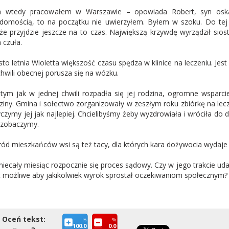
a wtedy pracowałem w Warszawie – opowiada Robert, syn oska
domością, to na początku nie uwierzyłem. Byłem w szoku. Do tej 
e przyjdzie jeszcze na to czas. Największą krzywdę wyrządził sios
 czuła.
sto letnia Wioletta większość czasu spędza w klinice na leczeniu. Je
hwili obecnej porusza się na wózku.
tym jak w jednej chwili rozpadła się jej rodzina, ogromne wsparc
ziny. Gmina i sołectwo zorganizowały w zeszłym roku zbiórkę na le
yczymy jej jak najlepiej. Chcielibyśmy żeby wyzdrowiała i wróciła do
 zobaczymy.
ód mieszkańców wsi są też tacy, dla których kara dożywocia wydaje
niecały miesiąc rozpocznie się proces sądowy. Czy w jego trakcie uda
t możliwe aby jakikolwiek wyrok sprostał oczekiwaniom społecznym?
Oceń tekst:
%
%
100.0
0.0