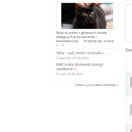
Róża to jeden z głównych kotów
witających pracowników i
wolontariuszy. Przytula się, ociera
i...
»
Zos
Safar - cud, miód i orzeszki
»
,
Czwartek, 06.08.2026
Kalif szuka doświadczonego
opiekuna!
»
,
Środa, 05.08.2026
zobacz pozostale artykuły
»