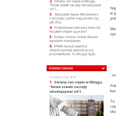
2.
Zmiany cen ciepła w Elblągu.
"Nowe stawki zaczęły obowiązywać
Naj
od 1...
w p
3.
Marszałek Sejmu Włodzimierz
jes
Czarzasty: Ludzie mają prawo żyć,
jak chcą
4.
Przebudowa nabrzeża trwa rok.
Męż
Na jakim etapie są prace?
sąs
5.
Kolejni rodzice zostali ukarani
wysokimi mandatami
6.
EPWiK musi przywrócić
dotychczasowe warunki pracy
pracownikowi. To decyzja Sądu
KOMENTOWANE
- m
Przedwczoraj 18:00
1.
Zmiany cen ciepła w Elblągu.
Pol
"Nowe stawki zaczęły
kur
obowiązywać od 1...
To 
czę
oko