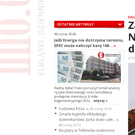
Elbl
Z
OSTATNIE ARTYKUŁY
N
Wczoraj 18:00
Jeśli Energa nie dotrzyma terminu,
d
EPEC może naliczyć karę 160...
»
27.0
Radny Rafał Traks poruszył temat analizy
ryzyka finansowego oraz weryfikacji
postępów inwestycji źródła
kogeneracyjnego (KG)...
więcej »
Cudowna Róża
»
,
Wczoraj 16:30
Zmarła legenda elbląskiego
dziennikarstwa. Jurka znało całe...
»
,
Wczoraj 16:15
Na plaży w Tolkmicku znaleziono