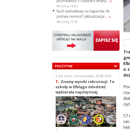
pozostałość z czasów II Wojny...
»
,
Wczoraj 15:05
Ruch wahadłowy na Saperów. Ile
potrwa remont? (aktualizacja:...
»
,
Wczoraj 13:30
Tra
gm
Elb
POCZYTNE
o z
do
3 dni temu, Poniedziałek, 03.08.2026
1.
Znamy wyniki rekrutacji. Te
Pod
szkoły w Elblągu młodzież
wybierała najchętniej
rzu
dla
ojc
57-
ran
hel