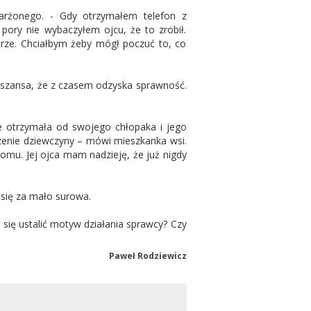
rżonego. - Gdy otrzymałem telefon z
pory nie wybaczyłem ojcu, że to zrobił.
trze. Chciałbym żeby mógł poczuć to, co
st szansa, że z czasem odzyska sprawność.
ie otrzymała od swojego chłopaka i jego
czenie dziewczyny – mówi mieszkanka wsi.
 domu. Jej ojca mam nadzieję, że już nigdy
 się za mało surowa.
 się ustalić motyw działania sprawcy? Czy
Paweł Rodziewicz