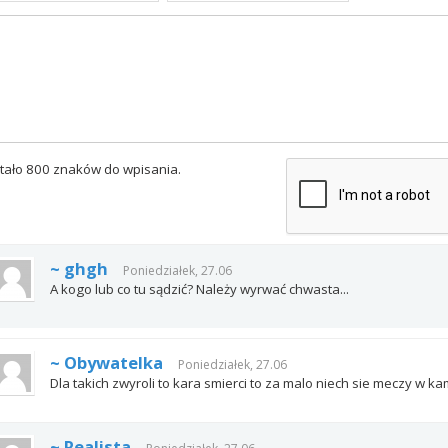
tało 800 znaków do wpisania.
~ ghgh
Poniedziałek, 27.06
A kogo lub co tu sądzić? Należy wyrwać chwasta...
~ Obywatelka
Poniedziałek, 27.06
Dla takich zwyroli to kara smierci to za malo niech sie meczy w k
~ Realista