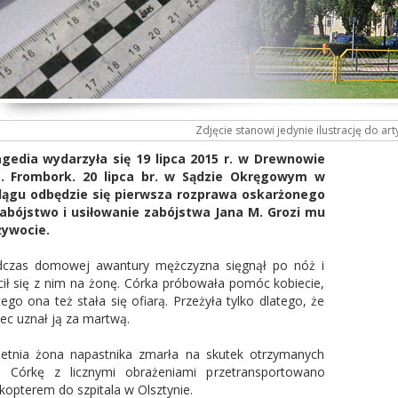
Zdjęcie stanowi jedynie ilustrację do art
gedia wydarzyła się 19 lipca 2015 r. w Drewnowie
. Frombork. 20 lipca br. w Sądzie Okręgowym w
lągu odbędzie się pierwsza rozprawa oskarżonego
abójstwo i usiłowanie zabójstwa Jana M. Grozi mu
żywocie.
czas domowej awantury mężczyzna sięgnął po nóż i
cił się z nim na żonę. Córka próbowała pomóc kobiecie,
tego ona też stała się ofiarą. Przeżyła tylko dlatego, że
iec uznał ją za martwą.
letnia żona napastnika zmarła na skutek otrzymanych
. Córkę z licznymi obrażeniami przetransportowano
ikopterem do szpitala w Olsztynie.