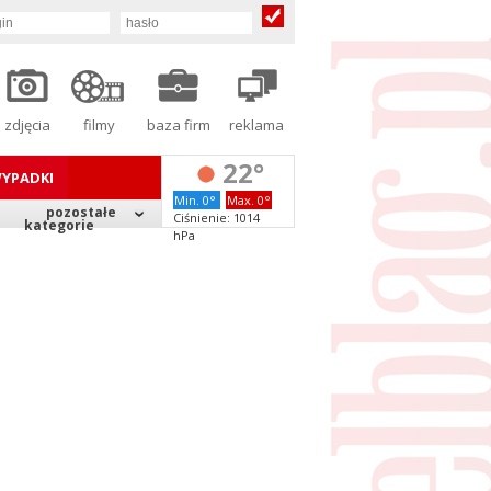
zdjęcia
filmy
baza firm
reklama
22°
YPADKI
Min. 0°
Max. 0°
pozostałe
Ciśnienie: 1014
kategorie
hPa