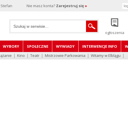
 Stefan
Nie masz konta?
Zarejestruj się
»
ogłoszenia
WYBORY
SPOŁECZNE
WYWIADY
INTERWENCJE INFO
W
lążanie
Kino
Teatr
Mistrzowie Parkowania
Witamy w Elblągu