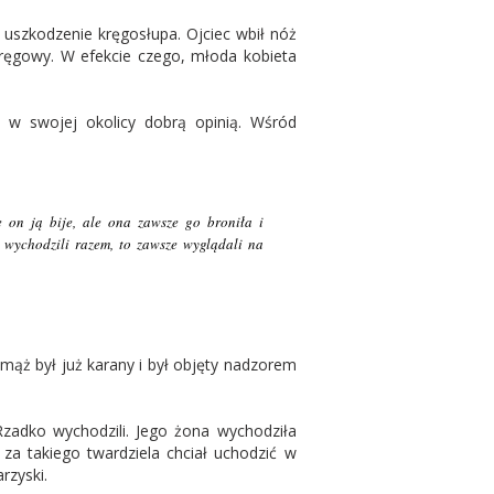
 uszkodzenie kręgosłupa. Ojciec wbił nóż
 kręgowy. W efekcie czego, młoda kobieta
ię w swojej okolicy dobrą opinią. Wśród
 on ją bije, ale ona zawsze go broniła i
 wychodzili razem, to zawsze wyglądali na
j mąż był już karany i był objęty nadzorem
Rzadko wychodzili. Jego żona wychodziła
 za takiego twardziela chciał uchodzić w
arzyski.