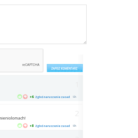
1
+6
Zgłoś naruszenie zasad
2
amieniolomach!
+8
Zgłoś naruszenie zasad