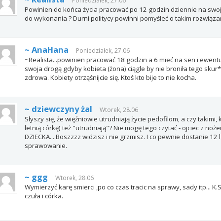
Poniedziałek, 27.06
Powinien do końca życia pracować po 12 godzin dziennie na swoje
do wykonania ? Durni politycy powinni pomyśleć o takim rozwiąza
~ AnaHana
Poniedziałek, 27.06
~Realista...powinien pracować 18 godzin a 6 mieć na sen i ewent
swoja drogą gdyby kobieta (żona) ciągle by nie broniła tego skur*
zdrowa. Kobiety otrząśnijcie się. Ktoś kto bije to nie kocha.
~ dziewczyny żal
Wtorek, 28.06
Słyszy się, że więźniowie utrudniają życie pedofilom, a czy takimi,
letnią córkę) też "utrudniają"? Nie mogę tego czytać - ojciec z 
DZIECKA....Boszzzz widzisz i nie grzmisz. I co pewnie dostanie 12 
sprawowanie.
~ ggg
Wtorek, 28.06
Wymierzyć karę smierci ,po co czas tracic na sprawy, sady itp... K.
czuła i córka.