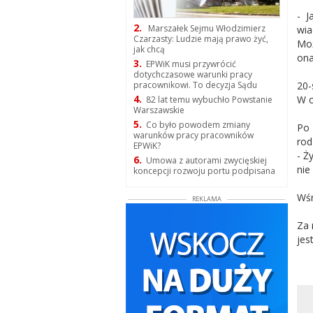
- J
2.
Marszałek Sejmu Włodzimierz
wia
Czarzasty: Ludzie mają prawo żyć,
Moż
jak chcą
ona
3.
EPWiK musi przywrócić
dotychczasowe warunki pracy
20-
pracownikowi. To decyzja Sądu
4.
W c
82 lat temu wybuchło Powstanie
Warszawskie
5.
Co było powodem zmiany
Po 
warunków pracy pracowników
rod
EPWiK?
- Ż
6.
Umowa z autorami zwycięskiej
nie
koncepcji rozwoju portu podpisana
Wśr
REKLAMA
Za 
jes