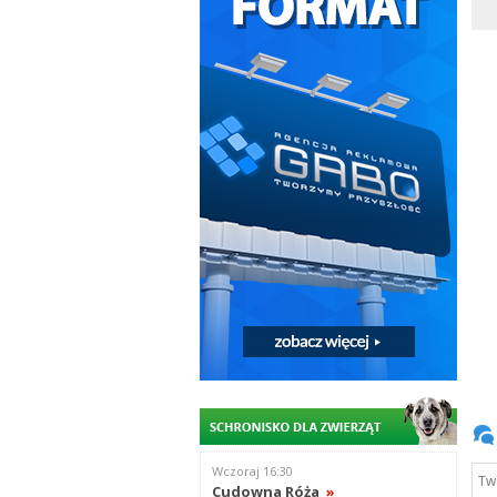
Wczoraj 16:30
Cudowna Róża
»