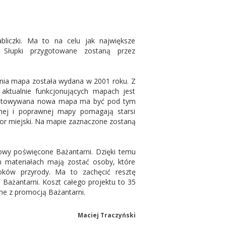
liczki. Ma to na celu jak największe
 Słupki przygotowane zostaną przez
tnia mapa została wydana w 2001 roku. Z
ktualnie funkcjonujących mapach jest
zygotowywana nowa mapa ma być pod tym
nej i poprawnej mapy pomagają starsi
tor miejski. Na mapie zaznaczone zostaną
owy poświęcone Bażantarni. Dzięki temu
h materiałach mają zostać osoby, które
oków przyrody. Ma to zachęcić resztę
 Bażantarni. Koszt całego projektu to 35
ane z promocją Bażantarni.
Maciej Traczyński