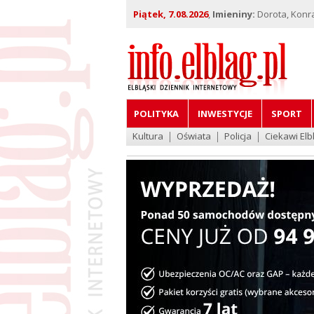
Piątek, 7.08.2026
,
Imieniny:
Dorota, Konra
POLITYKA
INWESTYCJE
SPORT
Kultura
Oświata
Policja
Ciekawi Elb