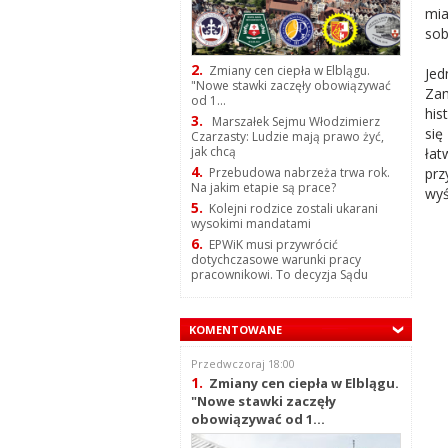
mia
sob
2.
Zmiany cen ciepła w Elblągu.
Jed
"Nowe stawki zaczęły obowiązywać
Zam
od 1...
his
3.
Marszałek Sejmu Włodzimierz
się
Czarzasty: Ludzie mają prawo żyć,
jak chcą
ła
4.
pr
Przebudowa nabrzeża trwa rok.
Na jakim etapie są prace?
wyś
5.
Kolejni rodzice zostali ukarani
wysokimi mandatami
6.
EPWiK musi przywrócić
dotychczasowe warunki pracy
pracownikowi. To decyzja Sądu
KOMENTOWANE
Przedwczoraj 18:00
1.
Zmiany cen ciepła w Elblągu.
"Nowe stawki zaczęły
obowiązywać od 1...