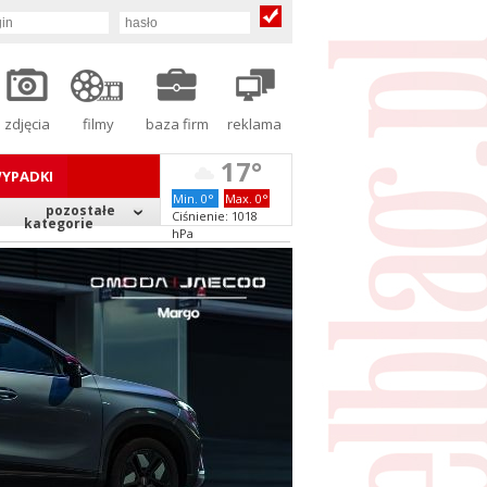
zdjęcia
filmy
baza firm
reklama
17°
YPADKI
Min. 0°
Max. 0°
pozostałe
Ciśnienie: 1018
kategorie
hPa