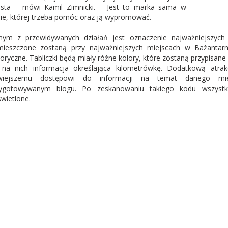
sta – mówi Kamil Zimnicki. – Jest to marka sama w
ie, której trzeba pomóc oraz ją wypromować.
nym z przewidywanych działań jest oznaczenie najważniejszych 
ieszczone zostaną przy najważniejszych miejscach w Bażantarn
toryczne. Tabliczki będą miały różne kolory, które zostaną przypisan
 na nich informacja określająca kilometrówkę. Dodatkową atr
twiejszemu dostępowi do informacji na temat danego miej
zygotowywanym blogu. Po zeskanowaniu takiego kodu wszystk
wietlone.