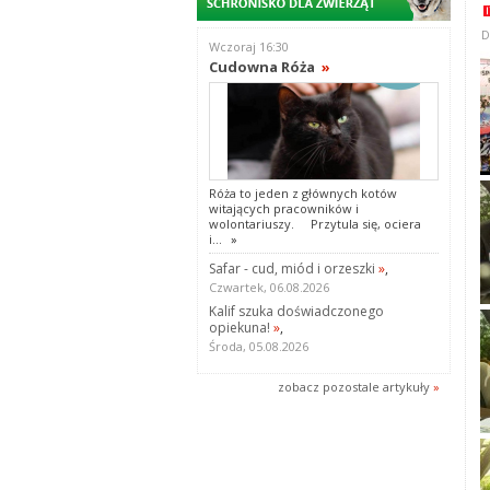
D
Wczoraj 16:30
Cudowna Róża
»
Róża to jeden z głównych kotów
witających pracowników i
wolontariuszy. Przytula się, ociera
i...
»
Safar - cud, miód i orzeszki
»
,
Czwartek, 06.08.2026
Kalif szuka doświadczonego
opiekuna!
»
,
Środa, 05.08.2026
zobacz pozostale artykuły
»