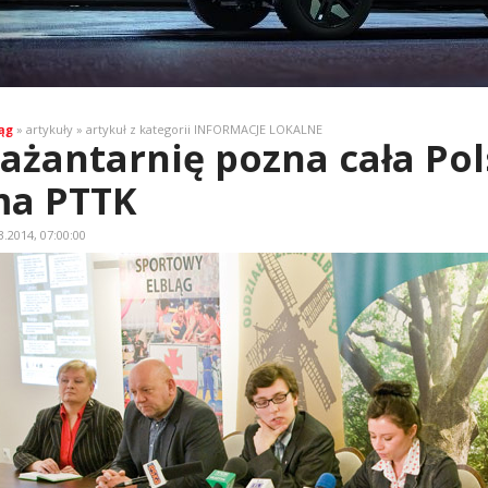
ąg
» artykuły » artykuł z kategorii INFORMACJE LOKALNE
ażantarnię pozna cała Pol
a PTTK
3.2014, 07:00:00