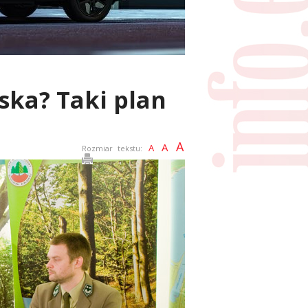
ska? Taki plan
A
A
A
Rozmiar tekstu: