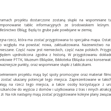
amach projektu dostarczone zostaną słupki na wspomniane tab
omponowanie tablic informacyjnych ze środowiskiem leśnym.
leśnictwo Elbląg. Będą to grube pale powbijane w ziemię.
ejna rzecz, która ma zostać przygotowana to specjalna mapa. Osta
o względu ma powstać nowa, zaktualizowana. Nazewnictwo na a
ieszane. Część nazw jest niemieckich, część nazw polskich. Pr
lędem ujednolicona zgodna z historią. W przygotowaniu dokład
onkowie PTTK, Muzeum Elbląskie, Biblioteka Elbląska oraz konserwa
ważniejsze punkty, oraz wspomniane słupki z tabliczkami.
ełnieniem projektu mają być spoty promocyjne oraz materiał film
zostać ukazany potencjał tego miejsca. Zaprezentowane w takic
ałają na rzecz tego miejsca, a także osoby korzystające z ur
szkańców do wyjścia z domów i użytkowania z tras i innych atrakcji
. zł. Na rok następny mają zostać przygotowane kolejne plany związ