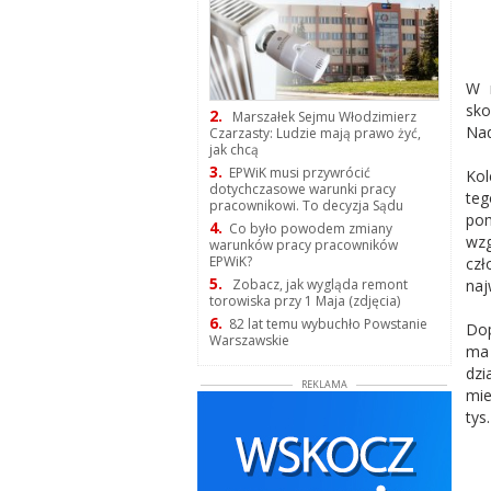
W r
sk
2.
Marszałek Sejmu Włodzimierz
Nad
Czarzasty: Ludzie mają prawo żyć,
jak chcą
3.
EPWiK musi przywrócić
Kol
dotychczasowe warunki pracy
teg
pracownikowi. To decyzja Sądu
pom
4.
Co było powodem zmiany
wzg
warunków pracy pracowników
EPWiK?
czł
5.
naj
Zobacz, jak wygląda remont
torowiska przy 1 Maja (zdjęcia)
6.
82 lat temu wybuchło Powstanie
Dop
Warszawskie
ma 
dzi
REKLAMA
mie
tys