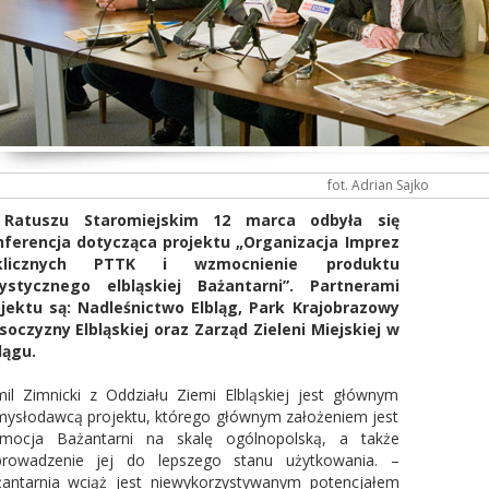
fot. Adrian Sajko
Ratuszu Staromiejskim 12 marca odbyła się
ferencja dotycząca projektu „Organizacja Imprez
klicznych PTTK i wzmocnienie produktu
rystycznego elbląskiej Bażantarni”. Partnerami
jektu są: Nadleśnictwo Elbląg, Park Krajobrazowy
oczyzny Elbląskiej oraz Zarząd Zieleni Miejskiej w
lągu.
il Zimnicki z Oddziału Ziemi Elbląskiej jest głównym
ysłodawcą projektu, którego głównym założeniem jest
mocja Bażantarni na skalę ogólnopolską, a także
rowadzenie jej do lepszego stanu użytkowania. –
antarnia wciąż jest niewykorzystywanym potencjałem