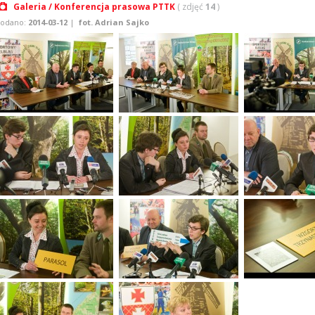
Galeria / Konferencja prasowa PTTK
( zdjęć
14
)
odano:
2014-03-12
|
fot. Adrian Sajko