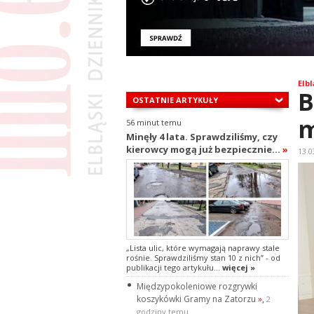
Elbl
B
OSTATNIE ARTYKUŁY
m
56 minut temu
Minęły 4 lata. Sprawdziliśmy, czy
kierowcy mogą już bezpiecznie...
»
13.0
„Lista ulic, które wymagają naprawy stale
rośnie. Sprawdziliśmy stan 10 z nich” - od
publikacji tego artykułu...
więcej »
Międzypokoleniowe rozgrywki
koszykówki Gramy na Zatorzu
»
,
2
godziny temu