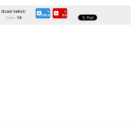
Oceń tekst:
%
%
100.0
0.0
14
Ocen: