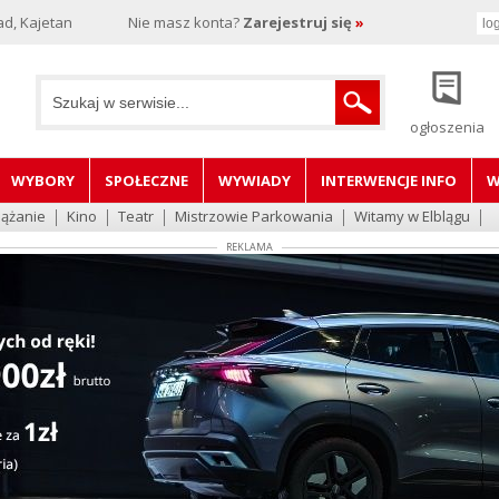
d, Kajetan
Nie masz konta?
Zarejestruj się
»
ogłoszenia
WYBORY
SPOŁECZNE
WYWIADY
INTERWENCJE INFO
W
lążanie
Kino
Teatr
Mistrzowie Parkowania
Witamy w Elblągu
REKLAMA