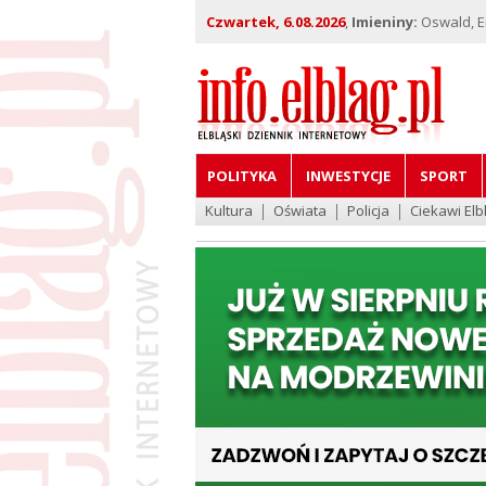
Czwartek, 6.08.2026
,
Imieniny:
Oswald, Em
POLITYKA
INWESTYCJE
SPORT
Kultura
Oświata
Policja
Ciekawi Elb