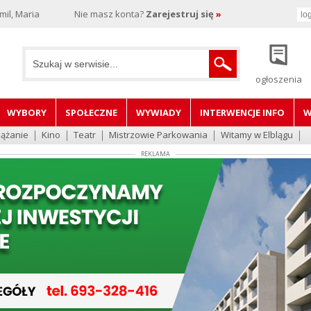
il, Maria
Nie masz konta?
Zarejestruj się
»
ogłoszenia
WYBORY
SPOŁECZNE
WYWIADY
INTERWENCJE INFO
W
lążanie
Kino
Teatr
Mistrzowie Parkowania
Witamy w Elblągu
REKLAMA