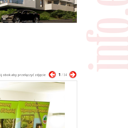
1
nij obok aby przełączyć zdjęcie
/ 14