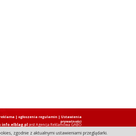
reklama
|
ogłoszenia regulamin
| Ustawienia
prywatności
u
info.elblag.pl
jest
Agencja Reklamowa GABO
okies, zgodnie z aktualnymi ustawieniami przeglądarki.
ziennik Internetowy. Wszystkie prawa zastrzeżone.