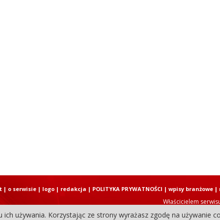
t
|
o serwisie
|
logo
|
redakcja
|
POLITYKA PRYWATNOŚCI
|
wpisy branżowe
|
Właścicielem serwis
u ich używania. Korzystając ze strony wyrażasz zgodę na używanie co
Copyright © 2004-2026 Elbląski D