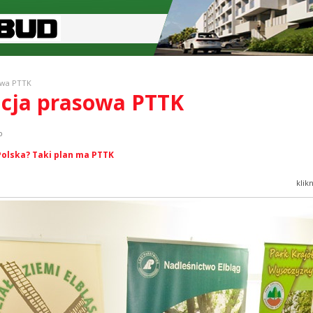
owa PTTK
ncja prasowa PTTK
o
Polska? Taki plan ma PTTK
klik