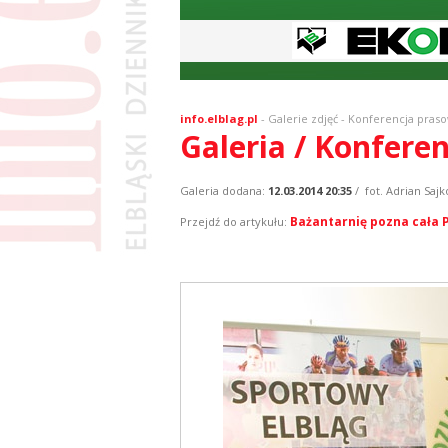
info.elblag.pl
-
Galerie zdjęć
- Konferencja pras
Galeria / Konfere
Galeria dodana:
12.03.2014 20:35
/ fot. Adrian Sajk
Bażantarnię pozna cała 
Przejdź do artykułu: