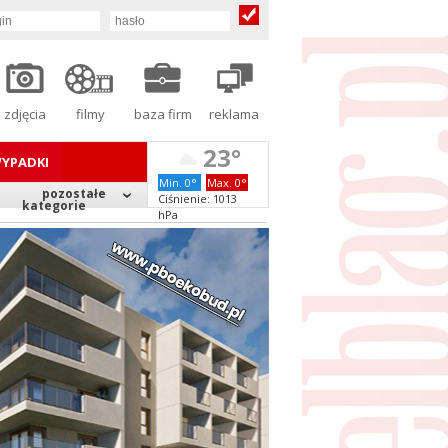
zdjęcia
filmy
baza firm
reklama
23°
YPADKI
Min. 0°
Max. 0°
pozostałe
Ciśnienie: 1013
kategorie
hPa