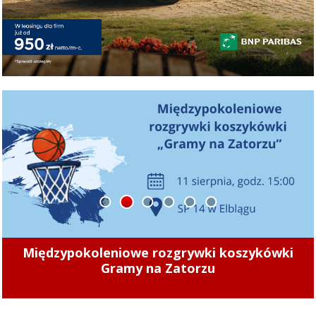
1
2
3
4
5
6
„Zamiast chodnika jest nieutwardzone
klepisko. To znacząco utrudnia poruszanie się
”