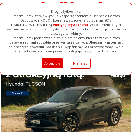
Drogi Użytkowniku,
Informujemy, że w związku z Rozporządzeniem o Ochronie Danych
Osobowych (RODO), które jest stosowane od 25 maja 2018
r.zaktualizowaliśmy naszą
Politykę prywatności
. W dokumencie tym
wyjaśniamy w sposób przejrzysty i bezpośredni jakie informacje zbieramy i
dlaczego to robimy.
Informujemy jednocześnie, że nie zmieniamy niczego w aktualnych
ustawieniach ani sposobie przetwarzania danych. Ulepszamy natomiast
opis naszych procedur i dokładniej wyjaśniamy, jak przetwarzamy Twoje
Galerie
Filmy
Baza Firm
Ogłoszenia
Pełna Wersja
dane osobowe oraz jakie prawa przysługują naszym użytkownikom.
Akceptuję
Nie teraz