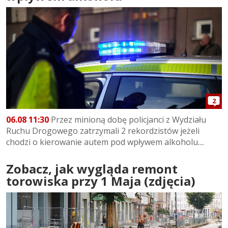
2
06.08 11:30
Przez minioną dobę policjanci z Wydziału
Ruchu Drogowego zatrzymali 2 rekordzistów jeżeli
chodzi o kierowanie autem pod wpływem alkoholu....
Zobacz, jak wygląda remont
torowiska przy 1 Maja (zdjęcia)