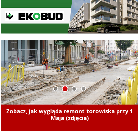
1
2
3
4
Zobacz, jak wygląda remont torowiska przy 1
Maja (zdjęcia)