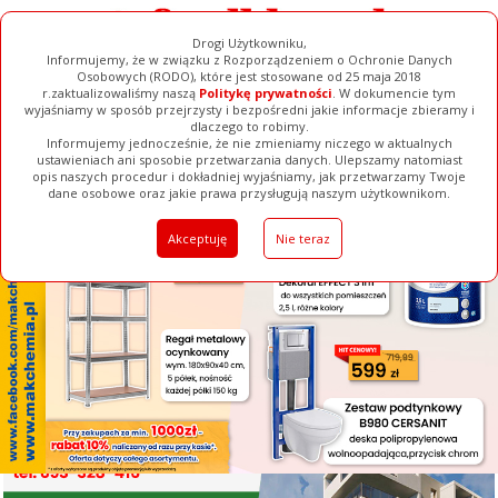
Drogi Użytkowniku,
Informujemy, że w związku z Rozporządzeniem o Ochronie Danych
Osobowych (RODO), które jest stosowane od 25 maja 2018
r.zaktualizowaliśmy naszą
Politykę prywatności
. W dokumencie tym
wyjaśniamy w sposób przejrzysty i bezpośredni jakie informacje zbieramy i
[ ZAMKNIJ ]
dlaczego to robimy.
Informujemy jednocześnie, że nie zmieniamy niczego w aktualnych
ustawieniach ani sposobie przetwarzania danych. Ulepszamy natomiast
opis naszych procedur i dokładniej wyjaśniamy, jak przetwarzamy Twoje
Galerie
Filmy
Baza Firm
Ogłoszenia
Pełna Wersja
dane osobowe oraz jakie prawa przysługują naszym użytkownikom.
Akceptuję
Nie teraz