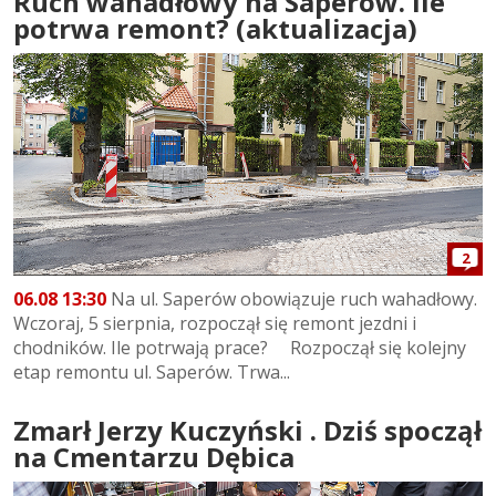
Ruch wahadłowy na Saperów. Ile
potrwa remont? (aktualizacja)
2
06.08 13:30
Na ul. Saperów obowiązuje ruch wahadłowy.
Wczoraj, 5 sierpnia, rozpoczął się remont jezdni i
chodników. Ile potrwają prace? Rozpoczął się kolejny
etap remontu ul. Saperów. Trwa...
Zmarł Jerzy Kuczyński . Dziś spoczął
na Cmentarzu Dębica