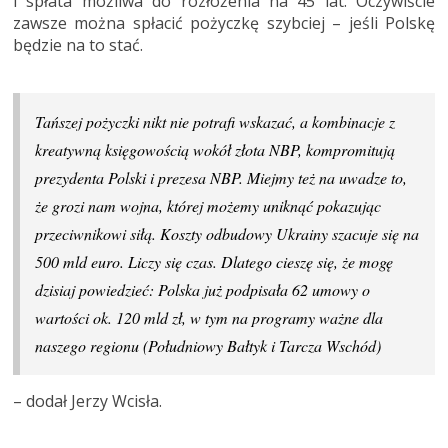
i spłata możliwa do rozłożenia na 45 lat. Oczywiście
zawsze można spłacić pożyczkę szybciej – jeśli Polskę
będzie na to stać.
Tańszej pożyczki nikt nie potrafi wskazać, a kombinacje z
kreatywną księgowością wokół złota NBP, kompromitują
prezydenta Polski i prezesa NBP. Miejmy też na uwadze to,
że grozi nam wojna, której możemy uniknąć pokazując
przeciwnikowi siłą. Koszty odbudowy Ukrainy szacuje się na
500 mld euro. Liczy się czas. Dlatego cieszę się, że mogę
dzisiaj powiedzieć: Polska już podpisała 62 umowy o
wartości ok. 120 mld zł, w tym na programy ważne dla
naszego regionu (Południowy Bałtyk i Tarcza Wschód)
– dodał Jerzy Wcisła.