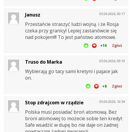
Janusz
05.06.2026, 00:17
Przestańcie straszyć ludzi wojną. i że Rosja
czeka przy granicy! Lepiej zastanówcie się
nad pokojem!!! To jest państwo atomowe.
+10
Zgłoś
Truso do Marka
05.06.2026, 09:19
Wybierają go tacy sami kretyni i pajace jak
on.
+8
Zgłoś
Stop zdrajcom w rządzie
05.06.2026, 10:54
Polska musi posiadać broń atomową. Bez
broni atomowej to możecie sobie ten kredyt
Safe wsadzić w dupę bo nie daje on żadnej
powtarzam żadnej gwarancji