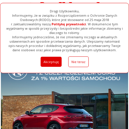
Drogi Użytkowniku,
Informujemy, że w związku z Rozporządzeniem o Ochronie Danych
Osobowych (RODO), które jest stosowane od 25 maja 2018
r.zaktualizowaliśmy naszą
Politykę prywatności
. W dokumencie tym
wyjaśniamy w sposób przejrzysty i bezpośredni jakie informacje zbieramy i
dlaczego to robimy.
Informujemy jednocześnie, że nie zmieniamy niczego w aktualnych
ustawieniach ani sposobie przetwarzania danych. Ulepszamy natomiast
opis naszych procedur i dokładniej wyjaśniamy, jak przetwarzamy Twoje
Galerie
Filmy
Baza Firm
Ogłoszenia
Pełna Wersja
dane osobowe oraz jakie prawa przysługują naszym użytkownikom.
Akceptuję
Nie teraz