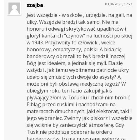
szajba
03.06.2026, 17:21
Jest wszędzie - w szkole , urzędzie, na gali, na
ulicy. Wszędzie bredzi tak samo. Nie ma
honoru i odwagi skrytykować upadlińców i
gloryfikanta ich "czynów" na ludności polskiej
w 1943. Przyzwoity to człowiek , wielce
honorowy, empatyczny, polski. A bida cię
banderowcy obrezali to byś bredził inaczej .
Bóg jest ideałem, a jednak się myli. Ela się
wstydzi . Jak temu wybitnemu patriocie ukry
udało się zmusić tych dwoje do asysty? A
może oni byli obstawą medyczną tegoż? W
ubiegłym roku ten facio zakupił jakiś
pływający złom w Toruniu i chciał nim bronić
Elbląg przed ruskimi i nachodźcami na
materacach dmuchanych. Jaki elektorat, taki i
jego wybraniec. Zwinny jak piskorz i wszędzie
się wciśnie by zanieczyścić atmosferę. Gdy
Tusk nie podpisze odebrania orderu
banderowców, to ma przesrane wybory za