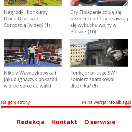
Nagrody i konkursy.
Czy Elblążanie czują się
Dzień Dziecka z
bezpiecznie? Czy obawiają
Concordią (wideo) (
1
)
się wybuchu wojny w
Polsce? (
10
)
Nikola Wawrzykowska i
Funkcjonariusze SW i
Jakub Ignaczyk pokazali
żołnierz zaatakowali
wielkie serce do walki
dłużnika? (
5
)
Na górę strony
Pełna wersja info.elblag.pl
Redakcja
Kontakt
O serwisie