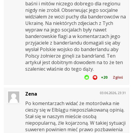
baśni i mitów niczego dobrego dla regionu
nigdy nie zrobił. Obserwując jego socjalne
widziałem że wozi puchy dla banderowców na
Ukrainę. Na niektórych zdjeciach z Tych
wypraw na jego socjalach były nawet
banderowskie flagi a w komentarzach jego
przyjaciele z banderlandu domagali się aby
wysłał Polskie wojsko do banderlandu aby
Polscy żołnierze ginęli za bandrland. Ten
artykuł jest dobitnym dowodem na to że ten
szaleniec właśnie do tego dąży.
+20
Zgłoś
Zena
03.06.2026, 23:31
Po komentarzach widać że motorówka nie
cieszy się w Elblągu nieposzlakowaną opinią.
Stał się w naszym mieście osobą
niepopularną, źle kojarzoną. W takiej sytuacji
suweren powinien mieć prawo pozbawienia