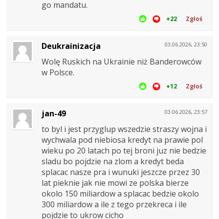
go mandatu.
+22
Zgłoś
Deukrainizacja
03.06.2026, 23:50
Wolę Ruskich na Ukrainie niż Banderowców
w Polsce.
+12
Zgłoś
jan-49
03.06.2026, 23:57
to byl i jest przyglup wszedzie straszy wojna i
wychwala pod niebiosa kredyt na prawie pol
wieku po 20 latach po tej broni juz nie bedzie
sladu bo pojdzie na zlom a kredyt beda
splacac nasze pra i wunuki jeszcze przez 30
lat pieknie jak nie mowi ze polska bierze
okolo 150 miliardow a splacac bedzie okolo
300 miliardow a ile z tego przekreca i ile
pojdzie to ukrow cicho