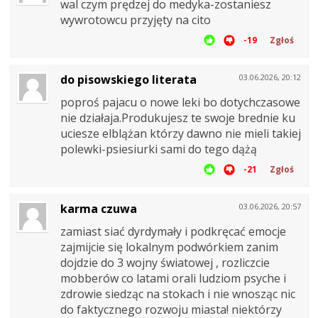
wal czym prędzej do medyka-zostaniesz
wywrotowcu przyjęty na cito
-19
Zgłoś
do pisowskiego literata
03.06.2026, 20:12
poproś pajacu o nowe leki bo dotychczasowe
nie działaja.Produkujesz te swoje brednie ku
uciesze elblążan którzy dawno nie mieli takiej
polewki-psiesiurki sami do tego dążą
-21
Zgłoś
karma czuwa
03.06.2026, 20:57
zamiast siać dyrdymały i podkręcać emocje
zajmijcie się lokalnym podwórkiem zanim
dojdzie do 3 wojny światowej , rozliczcie
mobberów co latami orali ludziom psyche i
zdrowie siedząc na stokach i nie wnosząc nic
do faktycznego rozwoju miasta! niektórzy