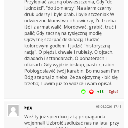
Przylepiać zaczną obwieszczenia, Gdy "do
ludności", "do żołnierzy" Na alarm czarny
druk uderzy I byle drab, i byle szczeniak W
odwieczne kłamstwo ich uwierzy, Że trzeba
iść i z armat walić, Mordować, grabić, truć i
palić; Gdy zaczną na tysięczną modłę
Ojczyznę szarpać deklinacją I łudzić
kolorowym godłem, I judzić "historyczną
racją", O piędzi, chwale i rubieży, O ojcach,
dziadach i sztandarach, O bohaterach i
ofiarach; Gdy wyjdzie biskup, pastor, rabin
Pobłogosławić twój karabin, Bo mu sam Pan
Bóg szepnął z nieba, Że za ojczyznę - bić się
trzeba; Tuwim już to widział i wam opisał.
+18
Zgłoś
Egq
03.06.2026, 17:45
Weź ty już spierdxxxj z tą propaganda
wojenna!!! Uzbroić zadłużać nas na lata, przy