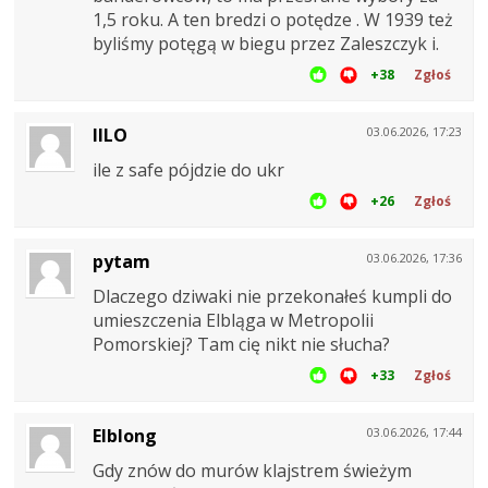
1,5 roku. A ten bredzi o potędze . W 1939 też
byliśmy potęgą w biegu przez Zaleszczyk i.
+38
Zgłoś
IILO
03.06.2026, 17:23
ile z safe pójdzie do ukr
+26
Zgłoś
pytam
03.06.2026, 17:36
Dlaczego dziwaki nie przekonałeś kumpli do
umieszczenia Elbląga w Metropolii
Pomorskiej? Tam cię nikt nie słucha?
+33
Zgłoś
Elblong
03.06.2026, 17:44
Gdy znów do murów klajstrem świeżym