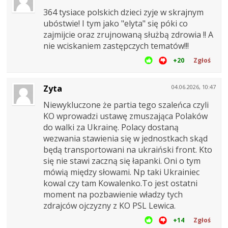
364 tysiace polskich dzieci zyje w skrajnym
ubóstwie! I tym jako "elyta" się póki co
zajmijcie oraz zrujnowaną służbą zdrowia !! A
nie wciskaniem zastępczych tematów!!!
+20
Zgłoś
Zyta
04.06.2026, 10:47
Niewykluczone że partia tego szaleńca czyli
KO wprowadzi ustawę zmuszająca Polaków
do walki za Ukrainę. Polacy dostaną
wezwania stawienia się w jednostkach skąd
będą transportowani na ukraiński front. Kto
się nie stawi zaczną się łapanki. Oni o tym
mówią między słowami. Np taki Ukrainiec
kowal czy tam Kowalenko.To jest ostatni
moment na pozbawienie władzy tych
zdrajców ojczyzny z KO PSL Lewica.
+14
Zgłoś