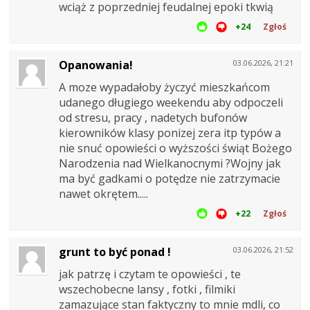
wciąż z poprzedniej feudalnej epoki tkwią
+24
Zgłoś
Opanowania!
03.06.2026, 21:21
A moze wypadałoby życzyć mieszkańcom
udanego długiego weekendu aby odpoczeli
od stresu, pracy , nadetych bufonów
kierowników klasy ponizej zera itp typów a
nie snuć opowieści o wyższości świąt Bożego
Narodzenia nad Wielkanocnymi ?Wojny jak
ma być gadkami o potędze nie zatrzymacie
nawet okrętem.....
+22
Zgłoś
grunt to być ponad !
03.06.2026, 21:52
jak patrzę i czytam te opowieści , te
wszechobecne lansy , fotki , filmiki
zamazujące stan faktyczny to mnie mdli, co