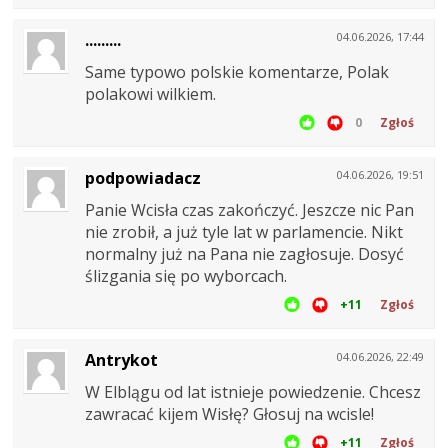
.........
04.06.2026, 17:44
Same typowo polskie komentarze, Polak
polakowi wilkiem.
0
Zgłoś
podpowiadacz
04.06.2026, 19:51
Panie Wcisła czas zakończyć. Jeszcze nic Pan
nie zrobił, a już tyle lat w parlamencie. Nikt
normalny już na Pana nie zagłosuje. Dosyć
ślizgania się po wyborcach.
+11
Zgłoś
Antrykot
04.06.2026, 22:49
W Elblągu od lat istnieje powiedzenie. Chcesz
zawracać kijem Wisłę? Głosuj na wcisle!
+11
Zgłoś