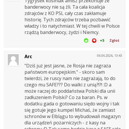
Tygrysek kosiniak amisz przekonuje że
banderwocy nie są źli. Ta cała koalicja
zdrajców z KO PSL cały czas zakłamuje
historię. Tych zdrajców trzeba pozbawić
władzy i to natychmiast. W tej chwili w Polsce
rządzą banderwocy, żydzi i Niemcy.
+5
Zgłoś
Arc
06.06.2026, 13:43
"Dziś już jest jasne, że Rosja nie zagraża
państwom europejskim." - skoro sam
twierdzi, że ruscy nam nie zagrażają, to do
czego mu SAFE??? Do walki z unią?!?! :D a
może raczej do poddaństwa Polski dla unii
zadłuzeniem Polski? Co za baran. Ps. w
dodatku gada o gotowaniu siędo wojny i tak
się gotuje jego kumpel Michaś, że zamiast
schronów w Elblągu to wybudowali magazyn
dla urządzeń pożarniczych - z kasy na
schrony :D Tak samo będzie kasa z SAFE szła