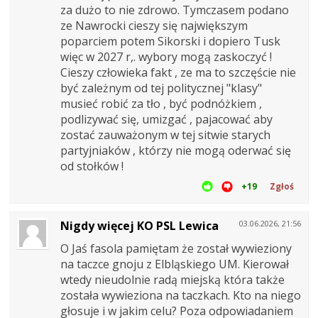
za dużo to nie zdrowo. Tymczasem podano
ze Nawrocki cieszy się największym
poparciem potem Sikorski i dopiero Tusk
więc w 2027 r,. wybory mogą zaskoczyć !
Cieszy człowieka fakt , ze ma to szczęście nie
być zależnym od tej politycznej "klasy"
musieć robić za tło , być podnóżkiem ,
podlizywać się, umizgać , pajacować aby
zostać zauważonym w tej sitwie starych
partyjniaków , którzy nie mogą oderwać się
od stołków !
+19
Zgłoś
Nigdy więcej KO PSL Lewica
03.06.2026, 21:56
O Jaś fasola pamiętam że został wywieziony
na taczce gnoju z Elbląskiego UM. Kierował
wtedy nieudolnie radą miejską która także
została wywieziona na taczkach. Kto na niego
głosuje i w jakim celu? Poza odpowiadaniem