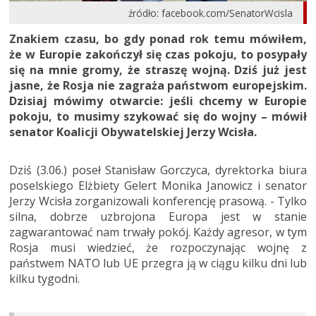
źródło: facebook.com/SenatorWcisla
Znakiem czasu, bo gdy ponad rok temu mówiłem,
że w Europie zakończył się czas pokoju, to posypały
się na mnie gromy, że straszę wojną. Dziś już jest
jasne, że Rosja nie zagraża państwom europejskim.
Dzisiaj mówimy otwarcie: jeśli chcemy w Europie
pokoju, to musimy szykować się do wojny – mówił
senator Koalicji Obywatelskiej Jerzy Wcisła.
Dziś (3.06.) poseł Stanisław Gorczyca, dyrektorka biura
poselskiego Elżbiety Gelert Monika Janowicz i senator
Jerzy Wcisła zorganizowali konferencję prasową. - Tylko
silna, dobrze uzbrojona Europa jest w stanie
zagwarantować nam trwały pokój. Każdy agresor, w tym
Rosja musi wiedzieć, że rozpoczynając wojnę z
państwem NATO lub UE przegra ją w ciągu kilku dni lub
kilku tygodni.