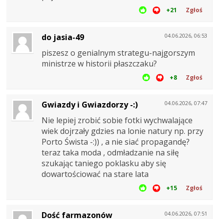
+21
Zgłoś
do jasia-49
04.06.2026, 06:53
piszesz o genialnym strategu-najgorszym
ministrze w historii płaszczaku?
+8
Zgłoś
Gwiazdy i Gwiazdorzy -:)
04.06.2026, 07:47
Nie lepiej zrobić sobie fotki wychwalające
wiek dojrzały gdzies na lonie natury np. przy
Porto Śwista -:)) , a nie siać propagandę?
teraz taka moda , odmładzanie na siłę
szukając taniego poklasku aby się
dowartościować na stare lata
+15
Zgłoś
Dość farmazonów
04.06.2026, 07:51