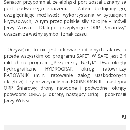
Senator przypomniał, że elbląski port został uznany za
port podwójnego znaczenia. - Zatem budujemy go,
uwzględniając możliwość wykorzystania w sytuacjach
kryzysowych, w tym przez polskie siły zbrojne – mówił
Jerzy Wcisła. - Dlatego przypłynięcie ORP „Śniardwy”
uważam za ważny symbol i znak czasu.
- Oczywiście, to nie jest oderwane od innych faktów, a
przede wszystkim od programu SAFE”. W SAFE jest 3,4
mld zł na program „Bezpieczny Bałtyk”. Dwa okręty
hydrograficzne HYDROGRAF; okręg ratowniczy
RATOWNIK (m.in. ratowanie załóg uszkodzonych
okrętów); trzy niszczyciele min KORMORAN II – następcy
ORP Śniardwy; drony nawodne i podwodne; okręty
podwodne ORKA (3 okręty, następcy Orła) – podkreślił
Jerzy Wcisła.
KJ