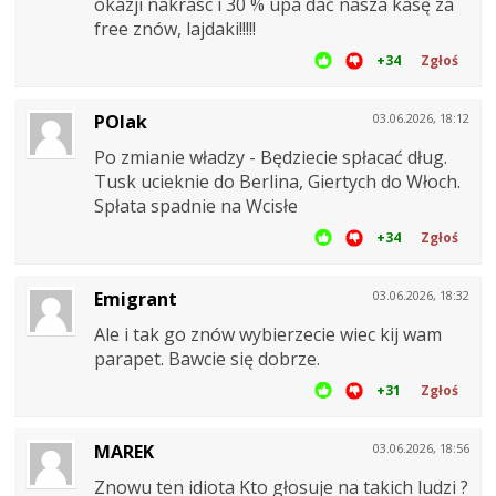
okazji nakrasc i 30 % upa dać nasza kasę za
free znów, lajdaki!!!!!
+34
Zgłoś
POlak
03.06.2026, 18:12
Po zmianie władzy - Będziecie spłacać dług.
Tusk ucieknie do Berlina, Giertych do Włoch.
Spłata spadnie na Wcisłe
+34
Zgłoś
Emigrant
03.06.2026, 18:32
Ale i tak go znów wybierzecie wiec kij wam
parapet. Bawcie się dobrze.
+31
Zgłoś
MAREK
03.06.2026, 18:56
Znowu ten idiota Kto głosuje na takich ludzi ?