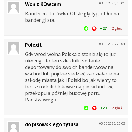
Won z KOwcami
03.06.2026, 20:01
Bander motorówka. Obslizgly typ, obłudna
bander glista.
+27
Zgłoś
Polexit
03.06.2026, 20:04
Gdy wróci wolna Polska a stanie się to już
niedługo to ten szkodnik zostanie
deportowany do swoich banderwcow na
wschód lub pójdzie siedzieć za działanie na
szkodę miasta jak i Polski bo jak wiemy to
ten szkodnik blokował najpierw budowę
przekopu a później budowę portu
Państwowego.
+23
Zgłoś
do pisowskiego tyfusa
03.06.2026, 20:05