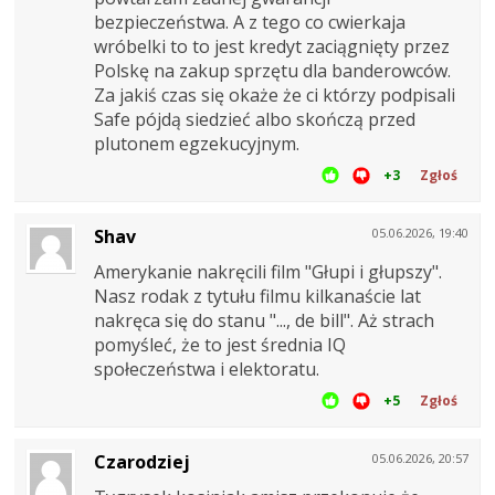
bezpieczeństwa. A z tego co cwierkaja
wróbelki to to jest kredyt zaciągnięty przez
Polskę na zakup sprzętu dla banderowców.
Za jakiś czas się okaże że ci którzy podpisali
Safe pójdą siedzieć albo skończą przed
plutonem egzekucyjnym.
+3
Zgłoś
Shav
05.06.2026, 19:40
Amerykanie nakręcili film "Głupi i głupszy".
Nasz rodak z tytułu filmu kilkanaście lat
nakręca się do stanu "..., de bill". Aż strach
pomyśleć, że to jest średnia IQ
społeczeństwa i elektoratu.
+5
Zgłoś
Czarodziej
05.06.2026, 20:57