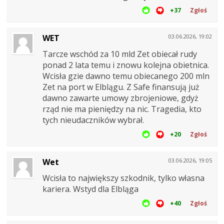
+37
Zgłoś
WET
03.06.2026, 19:02
Tarcze wschód za 10 mld Zet obiecał rudy
ponad 2 lata temu i znowu kolejna obietnica.
Wcisła gzie dawno temu obiecanego 200 mln
Zet na port w Elblągu. Z Safe finansują już
dawno zawarte umowy zbrojeniowe, gdyż
rząd nie ma pieniędzy na nic. Tragedia, kto
tych nieudaczników wybrał.
+20
Zgłoś
Wet
03.06.2026, 19:05
Wcisła to największy szkodnik, tylko własna
kariera. Wstyd dla Elbląga
+40
Zgłoś