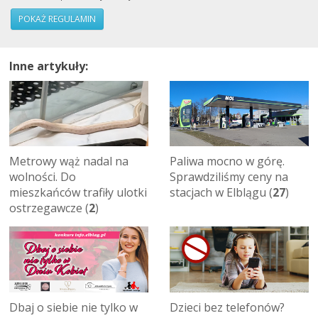
POKAŻ REGULAMIN
Inne artykuły:
Metrowy wąż nadal na
Paliwa mocno w górę.
wolności. Do
Sprawdziliśmy ceny na
mieszkańców trafiły ulotki
stacjach w Elblągu (
27
)
ostrzegawcze (
2
)
Dbaj o siebie nie tylko w
Dzieci bez telefonów?