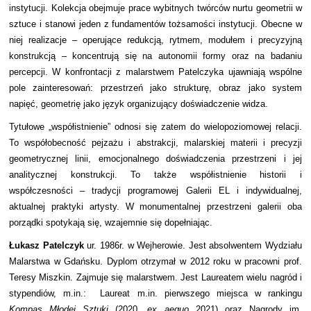
instytucji. Kolekcja obejmuje prace wybitnych twórców nurtu geometrii w
sztuce i stanowi jeden z fundamentów tożsamości instytucji. Obecne w
niej realizacje – operujące redukcją, rytmem, modułem i precyzyjną
konstrukcją – koncentrują się na autonomii formy oraz na badaniu
percepcji. W konfrontacji z malarstwem Patelczyka ujawniają wspólne
pole zainteresowań: przestrzeń jako strukturę, obraz jako system
napięć, geometrię jako język organizujący doświadczenie widza.
Tytułowe „współistnienie” odnosi się zatem do wielopoziomowej relacji.
To współobecność pejzażu i abstrakcji, malarskiej materii i precyzji
geometrycznej linii, emocjonalnego doświadczenia przestrzeni i jej
analitycznej konstrukcji. To także współistnienie historii i
współczesności – tradycji programowej Galerii EL i indywidualnej,
aktualnej praktyki artysty. W monumentalnej przestrzeni galerii oba
porządki spotykają się, wzajemnie się dopełniając.
Łukasz Patelczyk
ur. 1986r. w Wejherowie. Jest absolwentem Wydziału
Malarstwa w Gdańsku. Dyplom otrzymał w 2012 roku w pracowni prof.
Teresy Miszkin. Zajmuje się malarstwem. Jest Laureatem wielu nagród i
stypendiów, m.in.:
Laureat m.in. pierwszego miejsca w rankingu
Kompas Młodej Sztuki
(2020,
ex aequo
2021) oraz Nagrody im.