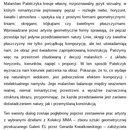
Malarstwo Patelczyka kreuje własny, rozpoznawalny język wizualny, w
którym romantycznie pojmowany pejzaż – rozległe niebo, horyzont,
światło i atmosfera – spotyka się z prostymi formami geometrycznymi:
liniami, okręgami, trójkątami czy świetlnymi płaszczyznami.
Wprowadzane przez artystę geometryczne formy sprawiają, że pejzaż
przestaje być jedynie przedstawieniem natury. Linie, okręgi czy świetlne
płaszczyzny nie tylko porządkują kompozycję, ale też uświadamiają
nam, że obraz jest świadomie zaprojektowaną konstrukcją. Patrzymy
więc na przestrzeń zbudowaną z decyzji malarskich – z układu
horyzontu, kierunków, napięć i proporcji. W ten sposób Patelczyk
wyznacza nam kierunek patrzenia na obraz. Pokazuje, że to, co wydaje
się naturalnym widokiem, jest jednocześnie efektem kompozycji i
intelektualnego namysłu. Jego malarstwo balansuje między wrażeniem
realnej, niemal romantycznej przestrzeni a wyraźnie zaznaczoną
strukturą obrazu, przypominając, że każde przedstawienie jest zarówno
doświadczeniem natury, jak i przemyślaną konstrukcją.
Ten swoisty dialog zostaje pogłębiony poprzez zestawienie prac artysty
z wybranymi dziełami z Kolekcji MMA – zbioru sztuki geometrycznej
przekazanego Galerii EL przez Gerarda Kwiatkowskiego – założyciela