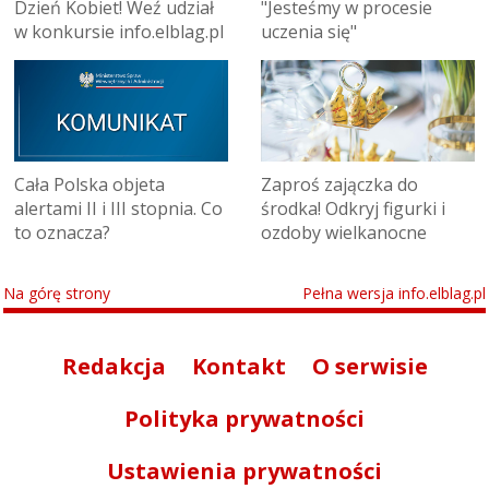
Dzień Kobiet! Weź udział
"Jesteśmy w procesie
w konkursie info.elblag.pl
uczenia się"
Cała Polska objeta
Zaproś zajączka do
alertami II i III stopnia. Co
środka! Odkryj figurki i
to oznacza?
ozdoby wielkanocne
Na górę strony
Pełna wersja info.elblag.pl
Redakcja
Kontakt
O serwisie
Polityka prywatności
Ustawienia prywatności