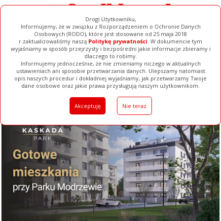
Drogi Użytkowniku,
Informujemy, że w związku z Rozporządzeniem o Ochronie Danych
Osobowych (RODO), które jest stosowane od 25 maja 2018
r.zaktualizowaliśmy naszą
Politykę prywatności
. W dokumencie tym
wyjaśniamy w sposób przejrzysty i bezpośredni jakie informacje zbieramy i
dlaczego to robimy.
Informujemy jednocześnie, że nie zmieniamy niczego w aktualnych
ustawieniach ani sposobie przetwarzania danych. Ulepszamy natomiast
opis naszych procedur i dokładniej wyjaśniamy, jak przetwarzamy Twoje
Galerie
Filmy
Baza Firm
Ogłoszenia
Pełna Wersja
dane osobowe oraz jakie prawa przysługują naszym użytkownikom.
Akceptuję
Nie teraz