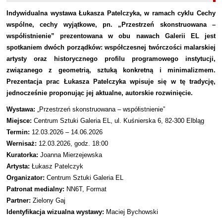
Indywidualna wystawa Łukasza Patelczyka, w ramach cyklu Cechy
wspólne, cechy wyjątkowe, pn.
„
Przestrzeń skonstruowana –
współistnienie”
prezentowana w obu nawach Galerii EL jest
spotkaniem dwóch porządków: współczesnej twórczości malarskiej
artysty oraz historycznego profilu programowego instytucji,
związanego z geometrią, sztuką konkretną i minimalizmem.
Prezentacja prac Łukasza Patelczyka wpisuje się w tę tradycję,
jednocześnie proponując jej aktualne, autorskie rozwinięcie.
Wystawa:
„
Przestrzeń skonstruowana – współistnienie”
Miejsce:
Centrum Sztuki Galeria EL, ul. Kuśnierska 6, 82-300 Elbląg
Termin:
12.03.2026 – 14.06.2026
Wernisaż:
12.03.2026, godz. 18:00
Kuratorka:
Joanna Mierzejewska
Artysta:
Łukasz Patelczyk
Organizator:
Centrum Sztuki Galeria EL
Patronat medialny:
NN6T, Format
Partner:
Zielony Gaj
Identyfikacja wizualna wystawy:
Maciej Bychowski