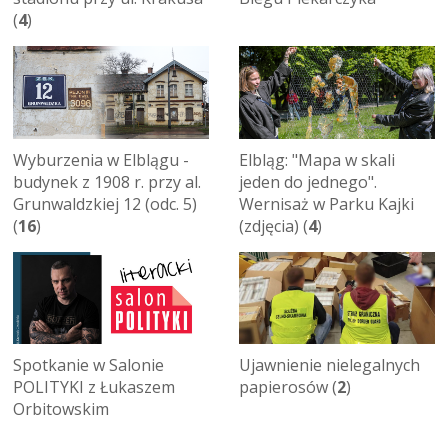
(
4
)
Wyburzenia w Elblągu -
Elbląg: "Mapa w skali
budynek z 1908 r. przy al.
jeden do jednego".
Grunwaldzkiej 12 (odc. 5)
Wernisaż w Parku Kajki
(
16
)
(zdjęcia) (
4
)
Spotkanie w Salonie
Ujawnienie nielegalnych
POLITYKI z Łukaszem
papierosów (
2
)
Orbitowskim