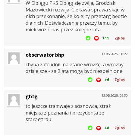
W Elblągu PKS Elbląg się zwija, Grodzisk
Mazowiecki rozwija. Ciekawa sprawa skąd w
nich przekonanie, że kolejny przetarg będzie
dla nich. Doświadczenie przeczy temu, by
mieli wozić nas przez kolejne lata.
+11
Zgłoś
obserwator bhp
13.05.2025, 08:22
chyba zatrudnili na etacie wróżkę, a wróżby
dzisiejsze - za 2lata mogą być niespełnione
+6
Zgłoś
ghfg
13.05.2025, 09:30
to jeszcze tramwaje z sosnowca, straż
miejską z poznania i prezydenta ze
starogardu
+8
Zgłoś