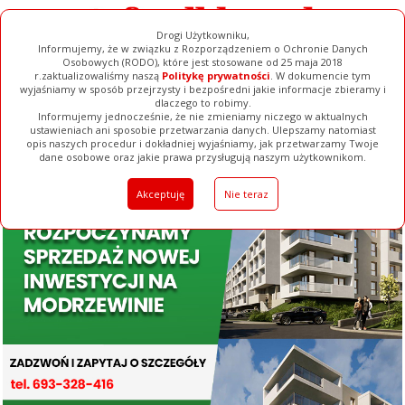
Drogi Użytkowniku,
Informujemy, że w związku z Rozporządzeniem o Ochronie Danych
Osobowych (RODO), które jest stosowane od 25 maja 2018
r.zaktualizowaliśmy naszą
Politykę prywatności
. W dokumencie tym
wyjaśniamy w sposób przejrzysty i bezpośredni jakie informacje zbieramy i
dlaczego to robimy.
Informujemy jednocześnie, że nie zmieniamy niczego w aktualnych
ustawieniach ani sposobie przetwarzania danych. Ulepszamy natomiast
opis naszych procedur i dokładniej wyjaśniamy, jak przetwarzamy Twoje
Galerie
Filmy
Baza Firm
Ogłoszenia
Pełna Wersja
dane osobowe oraz jakie prawa przysługują naszym użytkownikom.
Akceptuję
Nie teraz