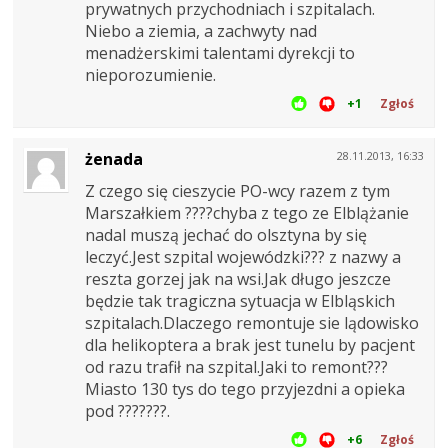
prywatnych przychodniach i szpitalach.
Niebo a ziemia, a zachwyty nad
menadżerskimi talentami dyrekcji to
nieporozumienie.
+1
Zgłoś
żenada
28.11.2013, 16:33
Z czego się cieszycie PO-wcy razem z tym
Marszałkiem ????chyba z tego ze Elblążanie
nadal muszą jechać do olsztyna by się
leczyć.Jest szpital wojewódzki??? z nazwy a
reszta gorzej jak na wsi.Jak długo jeszcze
będzie tak tragiczna sytuacja w Elbląskich
szpitalach.Dlaczego remontuje sie lądowisko
dla helikoptera a brak jest tunelu by pacjent
od razu trafił na szpital.Jaki to remont???
Miasto 130 tys do tego przyjezdni a opieka
pod ???????.
+6
Zgłoś