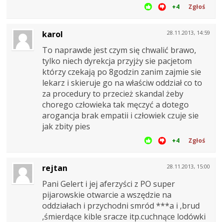
+4
Zgłoś
karol
28.11.2013, 14:59
To naprawde jest czym się chwalić brawo,
tylko niech dyrekcja przyjży sie pacjetom
którzy czekają po 8godzin zanim zajmie sie
lekarz i skieruje go na właściw oddział co to
za procedury to przecież skandal żeby
chorego człowieka tak męczyć a dotego
arogancja brak empatii i człowiek czuje sie
jak zbity pies
+4
Zgłoś
rejtan
28.11.2013, 15:00
Pani Gelert i jej aferzyści z PO super
pijarowskie otwarcie a wszędzie na
oddziałach i przychodni smród ***a i ,brud
,śmierdące kible sracze itp.cuchnące lodówki