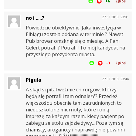
+6
Zgłoś
no i .....?
27.11.2013, 23:01
Powiedzcie obiektywnie. Jaka inwestycja w
Elblągu została oddana w terminie ? Nawet
Pub browar omsknął się o miesiąc. A Pani
Gelert potrafi ? Potrafi ! To mój kandydat na
przyszłego prezydenta miasta.
-3
Zgłoś
Piguła
27.11.2013, 23:44
A skąd szpital weźmie chirurgów, którzy
będą się potrafili tam odnaleźć? Przecież
większość z obecnie tam zatrudnionych to
niedoszkolone miernoty, które robią
imprezę za każdym razem, kiedy pacjent po
zabiegu ze stołu zejdzie żywy... Poza tym są
chamscy, aroganccy i naprawdę nie powinni