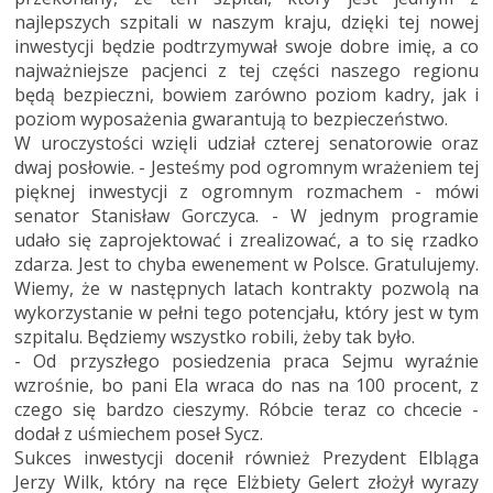
najlepszych szpitali w naszym kraju, dzięki tej nowej
inwestycji będzie podtrzymywał swoje dobre imię, a co
najważniejsze pacjenci z tej części naszego regionu
będą bezpieczni, bowiem zarówno poziom kadry, jak i
poziom wyposażenia gwarantują to bezpieczeństwo.
W uroczystości wzięli udział czterej senatorowie oraz
dwaj posłowie. - Jesteśmy pod ogromnym wrażeniem tej
pięknej inwestycji z ogromnym rozmachem - mówi
senator Stanisław Gorczyca. - W jednym programie
udało się zaprojektować i zrealizować, a to się rzadko
zdarza. Jest to chyba ewenement w Polsce. Gratulujemy.
Wiemy, że w następnych latach kontrakty pozwolą na
wykorzystanie w pełni tego potencjału, który jest w tym
szpitalu. Będziemy wszystko robili, żeby tak było.
- Od przyszłego posiedzenia praca Sejmu wyraźnie
wzrośnie, bo pani Ela wraca do nas na 100 procent, z
czego się bardzo cieszymy. Róbcie teraz co chcecie -
dodał z uśmiechem poseł Sycz.
Sukces inwestycji docenił również Prezydent Elbląga
Jerzy Wilk, który na ręce Elżbiety Gelert złożył wyrazy