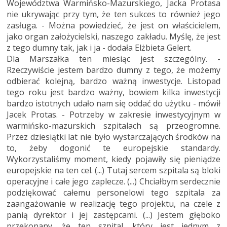
Województwa Warmińsko-Mazurskiego, Jacka Protasa
nie ukrywając przy tym, że ten sukces to również jego
zasługa. - Można powiedzieć, że jest on właścicielem,
jako organ założycielski, naszego zakładu. Myślę, że jest
z tego dumny tak, jak i ja - dodała Elżbieta Gelert.
Dla Marszałka ten miesiąc jest szczególny. -
Rzeczywiście jestem bardzo dumny z tego, że możemy
odbierać kolejną, bardzo ważną inwestycje. Listopad
tego roku jest bardzo ważny, bowiem kilka inwestycji
bardzo istotnych udało nam się oddać do użytku - mówił
Jacek Protas. - Potrzeby w zakresie inwestycyjnym w
warmińsko-mazurskich szpitalach są przeogromne.
Przez dziesiątki lat nie było wystarczających środków na
to, żeby dogonić te europejskie standardy.
Wykorzystaliśmy moment, kiedy pojawiły się pieniądze
europejskie na ten cel. (...) Tutaj sercem szpitala są bloki
operacyjne i całe jego zaplecze. (...) Chciałbym serdecznie
podziękować całemu personelowi tego szpitala za
zaangażowanie w realizację tego projektu, na czele z
panią dyrektor i jej zastępcami. (...) Jestem głęboko
przekonany, że ten szpital, który jest jednym z