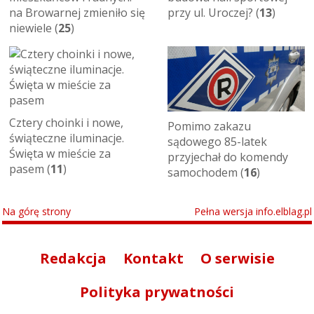
na Browarnej zmieniło się
przy ul. Uroczej? (
13
)
niewiele (
25
)
Cztery choinki i nowe,
Pomimo zakazu
świąteczne iluminacje.
sądowego 85-latek
Święta w mieście za
przyjechał do komendy
pasem (
11
)
samochodem (
16
)
Na górę strony
Pełna wersja info.elblag.pl
Redakcja
Kontakt
O serwisie
Polityka prywatności