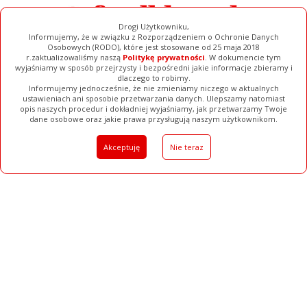
Drogi Użytkowniku,
Informujemy, że w związku z Rozporządzeniem o Ochronie Danych
Osobowych (RODO), które jest stosowane od 25 maja 2018
r.zaktualizowaliśmy naszą
Politykę prywatności
. W dokumencie tym
wyjaśniamy w sposób przejrzysty i bezpośredni jakie informacje zbieramy i
dlaczego to robimy.
Informujemy jednocześnie, że nie zmieniamy niczego w aktualnych
Ogłoszenia
Galerie
ustawieniach ani sposobie przetwarzania danych. Ulepszamy natomiast
opis naszych procedur i dokładniej wyjaśniamy, jak przetwarzamy Twoje
Filmy
Baza Firm
Pełna Wersja
dane osobowe oraz jakie prawa przysługują naszym użytkownikom.
Akceptuję
Nie teraz