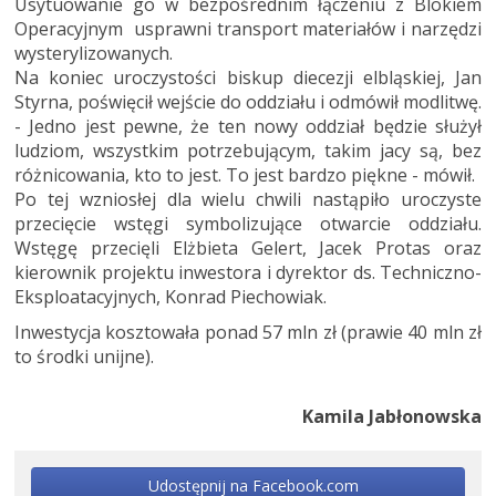
Usytuowanie go w bezpośrednim łączeniu z Blokiem
Operacyjnym usprawni transport materiałów i narzędzi
wysterylizowanych.
Na koniec uroczystości biskup diecezji elbląskiej, Jan
Styrna, poświęcił wejście do oddziału i odmówił modlitwę.
- Jedno jest pewne, że ten nowy oddział będzie służył
ludziom, wszystkim potrzebującym, takim jacy są, bez
różnicowania, kto to jest. To jest bardzo piękne - mówił.
Po tej wzniosłej dla wielu chwili nastąpiło uroczyste
przecięcie wstęgi symbolizujące otwarcie oddziału.
Wstęgę przecięli Elżbieta Gelert, Jacek Protas oraz
kierownik projektu inwestora i dyrektor ds. Techniczno-
Eksploatacyjnych, Konrad Piechowiak.
Inwestycja kosztowała ponad 57 mln zł (prawie 40 mln zł
to środki unijne).
Kamila Jabłonowska
Udostępnij na Facebook.com