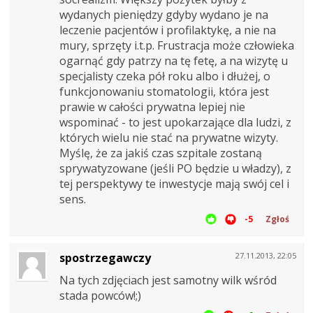
wydanych pieniędzy gdyby wydano je na
leczenie pacjentów i profilaktykę, a nie na
mury, sprzęty i.t.p. Frustracja może człowieka
ogarnąć gdy patrzy na tę fetę, a na wizytę u
specjalisty czeka pół roku albo i dłużej, o
funkcjonowaniu stomatologii, która jest
prawie w całości prywatna lepiej nie
wspominać - to jest upokarzające dla ludzi, z
których wielu nie stać na prywatne wizyty.
Myślę, że za jakiś czas szpitale zostaną
sprywatyzowane (jeśli PO będzie u władzy), z
tej perspektywy te inwestycje mają swój cel i
sens.
-5
Zgłoś
spostrzegawczy
27.11.2013, 22:05
Na tych zdjęciach jest samotny wilk wśród
stada powców!;)