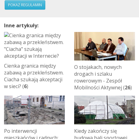
POKAŻ REGULAMIN
Inne artykuły:
Cienka granica między
O stojakach, nowych
zabawą a przekleństwem.
drogach i szlaku
Ciacha szukają akceptacji
rowerowym - Zespół
w sieci? (
6
)
Mobilności Aktywnej (
26
)
Po interwencji
Kiedy zakończy się
mieszkańców i radnych:
budowa hali sportowej