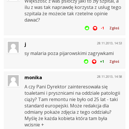
Większość z was psioczy jaki to zły szpital, a
ilu z was tak naprawdę korzysta z usług tego
szpitala że możecie tak rzetelne opinie
dawać?
-1
Zgłoś
j
28.11.2013, 14:53
sy malaria poza pijarowskimi zagrywkami
+1
Zgłoś
monika
28.11.2013, 14:58
A czy Pani Dyrektor zainteresowała się
toaletami i prysznicami na oddziale patologii
ciąży? Tam remontu nie było od 25 lat - taki
standard europejski. Może redakcja dla
odmiany pokaże zdjęcia z tego oddziału?
Myślę że każda kobieta która tam była
wcisnie +