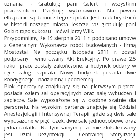
uznania. - Gratuluję pani Gelert i wszystkim
pracownikom. Dziękuję wykonawcom. Na pewno
elblążanie są dumni z tego szpitala. Jest to dobry dzień
w historii naszego miasta. Jeszcze raz gratuluję pani
Gelert tego sukcesu - mówił Jerzy Wilk.
Przypomnijmy, że 19 sierpnia 2011 r. podpisano umowę
z Generalnym Wykonawcą robót budowlanych - firmą
Mostostal. Na początku listopada 2011 r. został
podpisany i wmurowany Akt Erekcyjny. Po prawe 2,5
roku prace zostały zakończone, a budynek oddany w
ręce załogi szpitala. Nowy budynek posiada dwie
kondygnacje - nadziemną i podziemną.
Blok operacyjny znajdujący się na pierwszym piętrze,
posiada osiem sal operacyjnych oraz salę wybudzeń i
zaplecze. Sale wyposażone są w osobne szatnie dla
personelu. Na wysokim parterze znajduje się Oddział
Anestezjologii i Intensywnej Terapii, gdzie są dwie sale
wyposażone w pięć łóżek, dwie sale jednoosobowe oraz
jedna izolatka. Na tym samym poziomie zlokalizowany
jest Dział Dezynfekcji i Centralnej Sterylizacji.