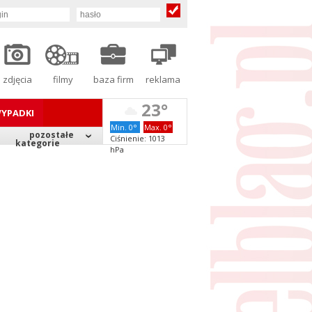
zdjęcia
filmy
baza firm
reklama
23°
YPADKI
Min. 0°
Max. 0°
pozostałe
Ciśnienie: 1013
kategorie
hPa