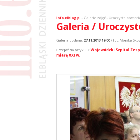
info.elblag.pl
-
Galerie zdjęć
- Uroczyste otwarc
Galeria / Uroczys
Galeria dodana:
27.11.2013 19:00
/ fot. Monika Sk
Wojewódzki Szpital Zesp
Przejdź do artykułu:
miarę XXI w.