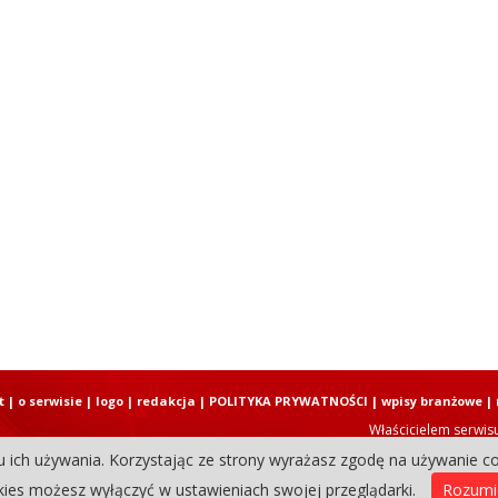
t
|
o serwisie
|
logo
|
redakcja
|
POLITYKA PRYWATNOŚCI
|
wpisy branżowe
|
Właścicielem serwis
u ich używania. Korzystając ze strony wyrażasz zgodę na używanie co
Copyright © 2004-2026 Elbląski D
ies możesz wyłączyć w ustawieniach swojej przeglądarki.
Rozum