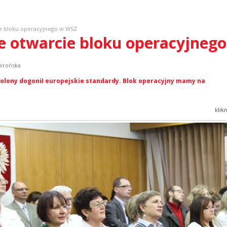
ie bloku operacyjnego w WSZ
te otwarcie bloku operacyjneg
owrońska
olony dogonił europejskie standardy. Blok operacyjny mamy na
klik