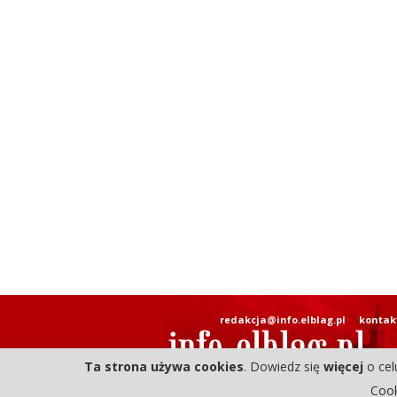
redakcja@info.elblag.pl
kontak
Ta strona używa cookies
. Dowiedz się
więcej
o cel
Cook