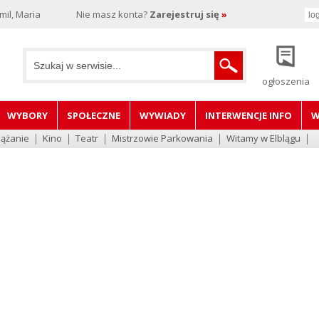
il, Maria
Nie masz konta?
Zarejestruj się
»
ogłoszenia
WYBORY
SPOŁECZNE
WYWIADY
INTERWENCJE INFO
W
lążanie
Kino
Teatr
Mistrzowie Parkowania
Witamy w Elblągu