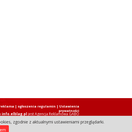
reklama
|
ogłoszenia regulamin
| Ustawienia
prywatności
u
info.elblag.pl
jest
Agencja Reklamowa GABO
okies, zgodnie z aktualnymi ustawieniami przeglądarki.
ziennik Internetowy. Wszystkie prawa zastrzeżone.
iem