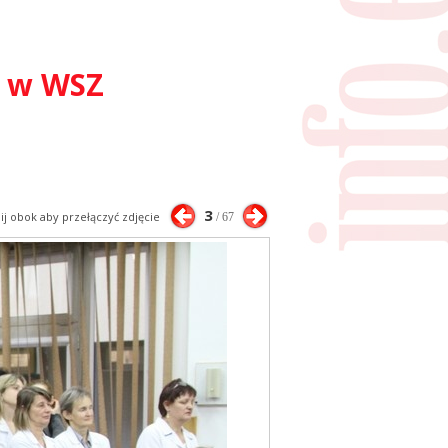
o w WSZ
3
nij obok aby przełączyć zdjęcie
/ 67