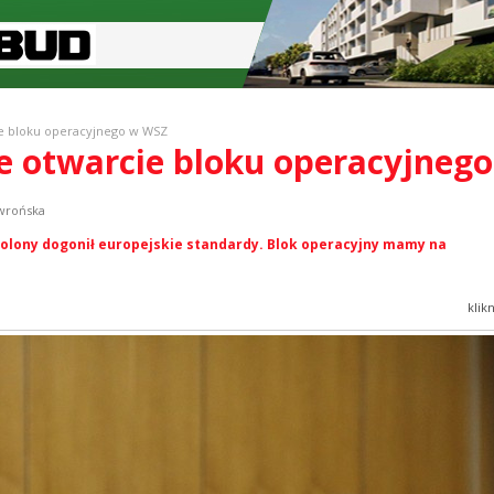
ie bloku operacyjnego w WSZ
te otwarcie bloku operacyjneg
owrońska
olony dogonił europejskie standardy. Blok operacyjny mamy na
klik