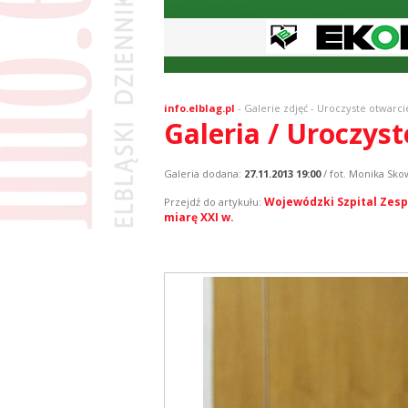
info.elblag.pl
-
Galerie zdjęć
- Uroczyste otwarc
Galeria / Uroczys
Galeria dodana:
27.11.2013 19:00
/ fot. Monika Sk
Wojewódzki Szpital Zesp
Przejdź do artykułu:
miarę XXI w.