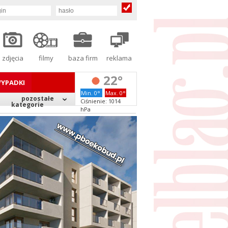
zdjęcia
filmy
baza firm
reklama
22°
YPADKI
Min. 0°
Max. 0°
pozostałe
Ciśnienie: 1014
kategorie
hPa