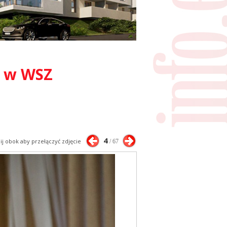
o w WSZ
4
nij obok aby przełączyć zdjęcie
/ 67