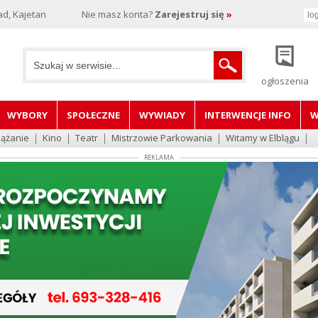
d, Kajetan
Nie masz konta?
Zarejestruj się
»
ogłoszenia
WYBORY
SPOŁECZNE
WYWIADY
INTERWENCJE INFO
W
lążanie
Kino
Teatr
Mistrzowie Parkowania
Witamy w Elblągu
REKLAMA