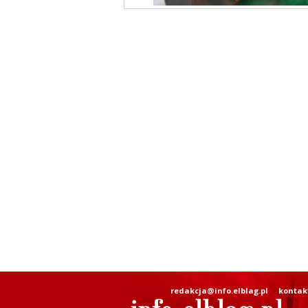
redakcja@info.elblag.pl
kontak