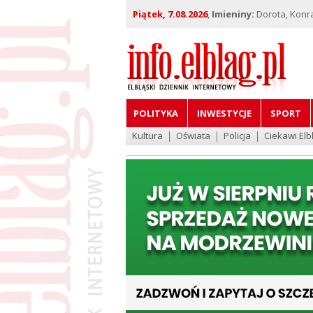
Piątek, 7.08.2026
,
Imieniny:
Dorota, Konra
POLITYKA
INWESTYCJE
SPORT
Kultura
Oświata
Policja
Ciekawi Elb