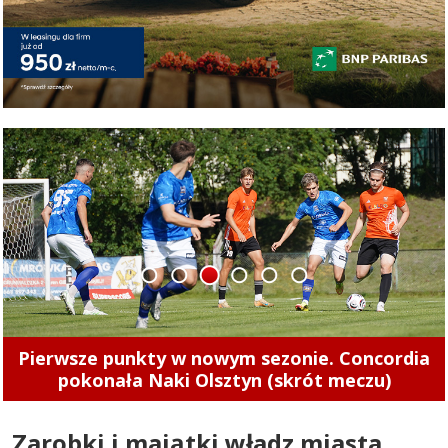
1
2
3
4
5
6
Pierwsze punkty w nowym sezonie. Concordia
pokonała Naki Olsztyn (skrót meczu)
Zarobki i majątki władz miasta