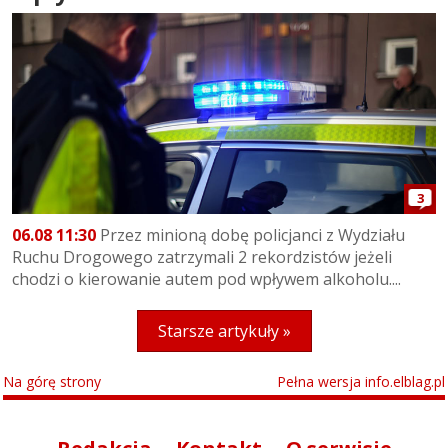
3
06.08 11:30
Przez minioną dobę policjanci z Wydziału
Ruchu Drogowego zatrzymali 2 rekordzistów jeżeli
chodzi o kierowanie autem pod wpływem alkoholu....
Starsze artykuły »
Na górę strony
Pełna wersja info.elblag.pl