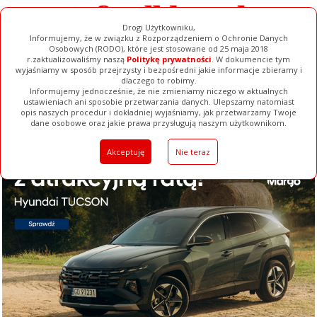
Drogi Użytkowniku,
Informujemy, że w związku z Rozporządzeniem o Ochronie Danych
Osobowych (RODO), które jest stosowane od 25 maja 2018
r.zaktualizowaliśmy naszą
Politykę prywatności
. W dokumencie tym
wyjaśniamy w sposób przejrzysty i bezpośredni jakie informacje zbieramy i
dlaczego to robimy.
Informujemy jednocześnie, że nie zmieniamy niczego w aktualnych
ustawieniach ani sposobie przetwarzania danych. Ulepszamy natomiast
opis naszych procedur i dokładniej wyjaśniamy, jak przetwarzamy Twoje
Galerie
Filmy
Baza Firm
Ogłoszenia
Pełna Wersja
dane osobowe oraz jakie prawa przysługują naszym użytkownikom.
Akceptuję
Nie teraz