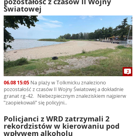
pozostałość z czasów II Wojny
Światowej
2
06.08 15:05
Na plaży w Tolkmicku znaleziono
pozostałość z czasów II Wojny Światowej a dokładnie
granat rg-42. Niebezpiecznym znaleziskiem najpierw
"zaopiekowali" się policyjni...
Policjanci z WRD zatrzymali 2
rekordzistów w kierowaniu pod
wpływem alkoholu