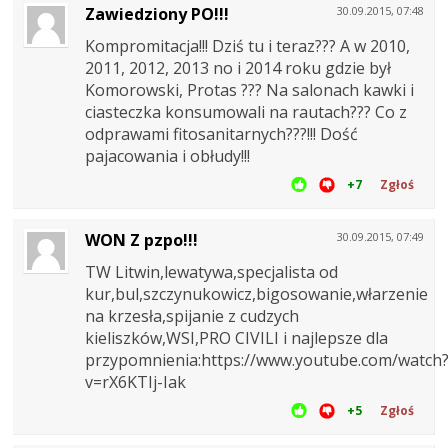
Zawiedziony PO!!!
30.09.2015, 07:48
Kompromitacja!!! Dziś tu i teraz??? A w 2010,
2011, 2012, 2013 no i 2014 roku gdzie był
Komorowski, Protas ??? Na salonach kawki i
ciasteczka konsumowali na rautach??? Co z
odprawami fitosanitarnych???!!! Dość
pajacowania i obłudy!!!
+7
Zgłoś
WON Z pzpo!!!
30.09.2015, 07:49
TW Litwin,lewatywa,specjalista od
kur,bul,szczynukowicz,bigosowanie,włarzenie
na krzesła,spijanie z cudzych
kieliszków,WSI,PRO CIVILI i najlepsze dla
przypomnienia:https://www.youtube.com/watch
v=rX6KTIj-Iak
+5
Zgłoś