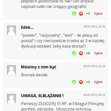
jedyne?A pomorskie to nie?Ten artykuł
napisali ludki nie znający geografii:(
+3
Zgłoś
Edek...
29.09.2015, 22:55
"powiec", "racjonalny", "wist" - ile płacą od
posta? I czy rzeczywiście trzeba aż 3 w każdej
dyskusji wstawić żeby kasę dostać?
+6
Zgłoś
Mósimy z nim być
30.09.2015, 02:24
Bronek bende
+2
Zgłoś
UWAGA, ELBLĄŻANIE !
30.09.2015, 06:15
Pierwszy ZŁODZIEJ III RP, w Elblągu! Pilnujmy
portfeli, obrazów . Otooczmy ochroną