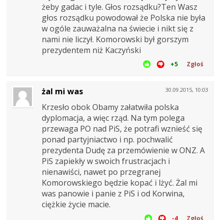
żeby gadac i tyle. Głos rozsądku?Ten Wasz
głos rozsądku powodował że Polska nie była
w ogóle zauważalna na świecie i nikt się z
nami nie liczył. Komorowski był gorszym
prezydentem niż Kaczyński
+5
Zgłoś
żal mi was
30.09.2015, 10:03
Krzesło obok Obamy załatwiła polska
dyplomacja, a więc rząd. Na tym polega
przewaga PO nad PiS, że potrafi wznieść się
ponad partyjniactwo i np. pochwalić
prezydenta Dudę za przemówienie w ONZ. A
PiS zapiekły w swoich frustracjach i
nienawiści, nawet po przegranej
Komorowskiego będzie kopać i lżyć. Żal mi
was panowie i panie z PiS i od Korwina,
ciężkie życie macie.
-4
Zgłoś