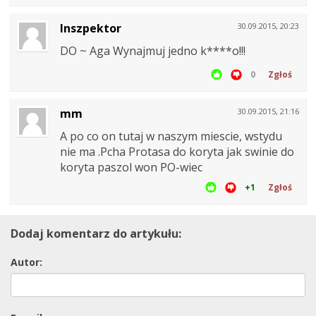
Inszpektor
30.09.2015, 20:23
DO ~ Aga Wynajmuj jedno k****o!!!
0
Zgłoś
mm
30.09.2015, 21:16
A po co on tutaj w naszym miescie, wstydu
nie ma .Pcha Protasa do koryta jak swinie do
koryta paszol won PO-wiec
+1
Zgłoś
Dodaj komentarz do artykułu:
Autor: