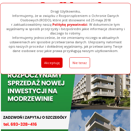
Drogi Użytkowniku,
Informujemy, że w związku z Rozporządzeniem o Ochronie Danych
Osobowych (RODO), które jest stosowane od 25 maja 2018
r.zaktualizowaliśmy naszą
Politykę prywatności
. W dokumencie tym
wyjaśniamy w sposób przejrzysty i bezpośredni jakie informacje zbieramy i
dlaczego to robimy.
Informujemy jednocześnie, że nie zmieniamy niczego w aktualnych
ustawieniach ani sposobie przetwarzania danych. Ulepszamy natomiast
opis naszych procedur i dokładniej wyjaśniamy, jak przetwarzamy Twoje
Galerie
Filmy
Baza Firm
Ogłoszenia
Pełna Wersja
dane osobowe oraz jakie prawa przysługują naszym użytkownikom.
Akceptuję
Nie teraz