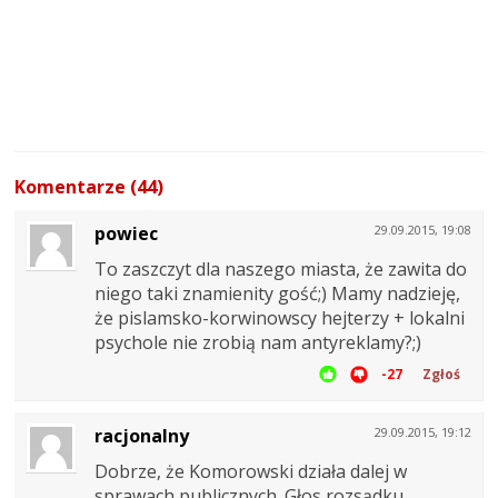
Komentarze (44)
powiec
29.09.2015, 19:08
To zaszczyt dla naszego miasta, że zawita do
niego taki znamienity gość;) Mamy nadzieję,
że pislamsko-korwinowscy hejterzy + lokalni
psychole nie zrobią nam antyreklamy?;)
-27
Zgłoś
racjonalny
29.09.2015, 19:12
Dobrze, że Komorowski działa dalej w
sprawach publicznych. Głos rozsądku,