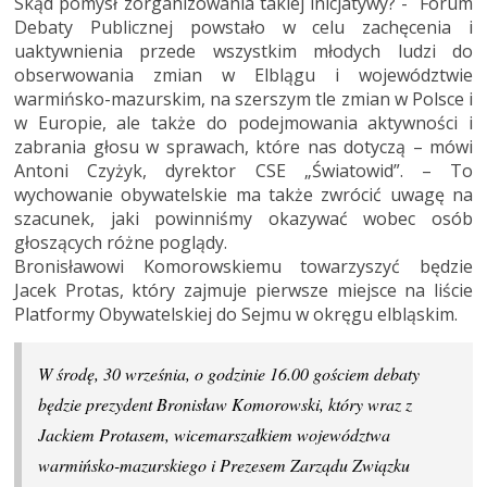
Skąd pomysł zorganizowania takiej inicjatywy? - Forum
Debaty Publicznej powstało w celu zachęcenia i
uaktywnienia przede wszystkim młodych ludzi do
obserwowania zmian w Elblągu i województwie
warmińsko-mazurskim, na szerszym tle zmian w Polsce i
w Europie, ale także do podejmowania aktywności i
zabrania głosu w sprawach, które nas dotyczą – mówi
Antoni Czyżyk, dyrektor CSE „Światowid”. – To
wychowanie obywatelskie ma także zwrócić uwagę na
szacunek, jaki powinniśmy okazywać wobec osób
głoszących różne poglądy.
Bronisławowi Komorowskiemu towarzyszyć będzie
Jacek Protas, który zajmuje pierwsze miejsce na liście
Platformy Obywatelskiej do Sejmu w okręgu elbląskim.
W środę, 30 września, o godzinie 16.00 gościem debaty
będzie prezydent Bronisław Komorowski, który wraz z
Jackiem Protasem, wicemarszałkiem województwa
warmińsko-mazurskiego i Prezesem Zarządu Związku