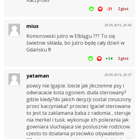
Kaczyński.
-21
Zgłoś
mius
29.09.2015, 20:45
Komorowski jutro w Elblągu ??? To się
świetnie składa, bo jutro będę cały dzień w
Gdańsku !!!
+14
Zgłoś
yataman
29.09.2015, 20:57
powcy nie lgajcie. lzecie jak jikczemne psy i
odwracacie kota ogonem. duda sterowany?
gdzie kiedy?do jakich decyzji zostal zmuszony
przez kaczyniaka? przeciez lgacie! sterowana
to jest ta zaklamana baba z radomia , steruje
nia merkel i tusk. wykonuje ich polecenia jak
gowniara sluchajaca sie poslusznie rodzicow.
czesto to dzialania przeciwko obywatelom