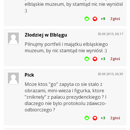
elbląskie muzeum, by stamtąd nic nie wyniósł
:)
+9
Zgłoś
Złodziej w Elblągu
30.09.2015, 06:17
Pilnujmy portfeli i majątku elbląskiego
muzeum, by nic stamtąd nie wyniósł. :)
+3
Zgłoś
Pick
30.09.2015, 06:39
Moze ktos "go" zapyta co sie stalo z
obrazami, mini-wieza i figurka, ktore
"zniknely" z palacu prezydenckiego ? I
dlaczego nie bylo protokolu zdawczo-
odbiorczego ?
+3
Zgłoś