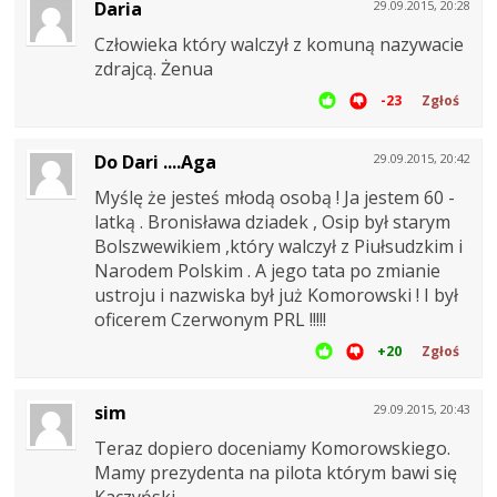
Daria
29.09.2015, 20:28
Człowieka który walczył z komuną nazywacie
zdrajcą. Żenua
-23
Zgłoś
Do Dari ....Aga
29.09.2015, 20:42
Myślę że jesteś młodą osobą ! Ja jestem 60 -
latką . Bronisława dziadek , Osip był starym
Bolszwewikiem ,który walczył z Piułsudzkim i
Narodem Polskim . A jego tata po zmianie
ustroju i nazwiska był już Komorowski ! I był
oficerem Czerwonym PRL !!!!!
+20
Zgłoś
sim
29.09.2015, 20:43
Teraz dopiero doceniamy Komorowskiego.
Mamy prezydenta na pilota którym bawi się