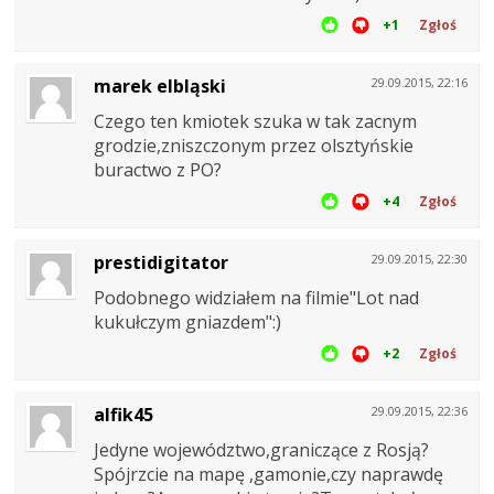
+1
Zgłoś
marek elbląski
29.09.2015, 22:16
Czego ten kmiotek szuka w tak zacnym
grodzie,zniszczonym przez olsztyńskie
buractwo z PO?
+4
Zgłoś
prestidigitator
29.09.2015, 22:30
Podobnego widziałem na filmie"Lot nad
kukułczym gniazdem":)
+2
Zgłoś
alfik45
29.09.2015, 22:36
Jedyne województwo,graniczące z Rosją?
Spójrzcie na mapę ,gamonie,czy naprawdę