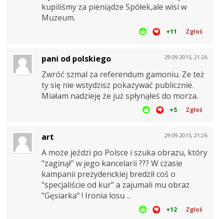
kupiliśmy za pieniądze Spółek,ale wisi w
Muzeum.
+11
Zgłoś
pani od polskiego
29.09.2015, 21:26
Zwróć szmal za referendum gamoniu. Ze też
ty się nie wstydzisz pokazywać publicznie.
Miałam nadzieję że już spłynąłeś do morza.
+5
Zgłoś
art
29.09.2015, 21:26
A może jeździ po Polsce i szuka obrazu, który
"zaginął" w jego kancelarii ??? W czasie
kampanii prezydenckiej bredził coś o
"specjaliście od kur" a zajumali mu obraz
"Gęsiarka" ! Ironia losu ...
+12
Zgłoś