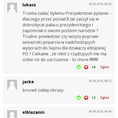
lukasz
30.09.2015, 08:22
Trzeba zadać byłemu Prezydentowi pytanie -
dlaczego przez ponad 8 lat zaszył się w
dobrobycie pałacu prezydenckiego i
zapomniał o swoim polskim narodzie ?
Trudno powiedzieć czy wizyta poprawi
wskaźniki poparcia w nadchodzących
wyborach do Sejmu dla działaczy elbląskiej
PO ? Ciekawe , że niktt z rządzących nie ma
sobie nic do zarzucenia - to chore !!!!!!!!!!!
+8
Zgłoś
jacke
30.09.2015, 08:22
bronek oddaj obrazy
+2
Zgłoś
elblazanin
30.09.2015, 08:45