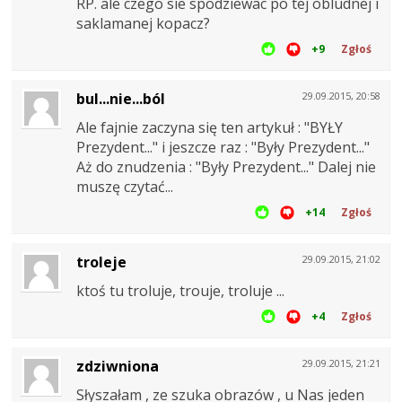
RP. ale czego sie spodziewac po tej obludnej i
saklamanej kopacz?
+9
Zgłoś
bul...nie...ból
29.09.2015, 20:58
Ale fajnie zaczyna się ten artykuł : "BYŁY
Prezydent..." i jeszcze raz : "Były Prezydent..."
Aż do znudzenia : "Były Prezydent..." Dalej nie
muszę czytać...
+14
Zgłoś
troleje
29.09.2015, 21:02
ktoś tu troluje, trouje, troluje ...
+4
Zgłoś
zdziwniona
29.09.2015, 21:21
Słyszałam , ze szuka obrazów , u Nas jeden