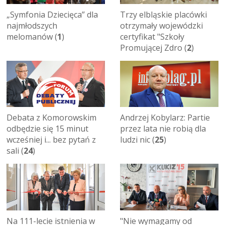
„Symfonia Dziecięca” dla
Trzy elbląskie placówki
najmłodszych
otrzymały wojewódzki
melomanów (
1
)
certyfikat "Szkoły
Promującej Zdro (
2
)
Debata z Komorowskim
Andrzej Kobylarz: Partie
odbędzie się 15 minut
przez lata nie robią dla
wcześniej i... bez pytań z
ludzi nic (
25
)
sali (
24
)
Na 111-lecie istnienia w
"Nie wymagamy od