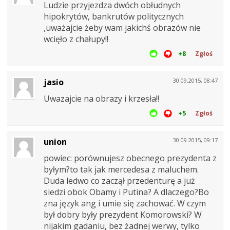
Ludzie przyjezdza dwóch obłudnych
hipokrytów, bankrutów politycznych
,uważajcie żeby wam jakichś obrazów nie
wcięło z chałupy!!
+8
Zgłoś
jasio
30.09.2015, 08:47
Uwazajcie na obrazy i krzesła!!
+5
Zgłoś
union
30.09.2015, 09:17
powiec: porównujesz obecnego prezydenta z
byłym?to tak jak mercedesa z maluchem.
Duda ledwo co zaczął przedenturę a już
siedzi obok Obamy i Putina? A dlaczego?Bo
zna język ang i umie się zachować. W czym
był dobry były prezydent Komorowski? W
nijakim gadaniu, bez żadnej werwy, tylko