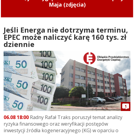
zaczęły obowiązywać od 1 sierpnia 2026 r.
Jeśli Energa nie dotrzyma terminu,
EPEC może naliczyć karę 160 tys. zł
dziennie
1
06.08 18:00
Radny Rafał Traks poruszył temat analizy
ryzyka finansowego oraz weryfikacji postępów
inwestycji źródła kogeneracyjnego (KG) w oparciu o