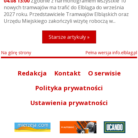
04.08 13:00
Zgodnie z harmonogramem wszystkie 10
nowych tramwajów ma trafić do Elbląga do września
2027 roku. Przedstawiciele Tramwajów Elbląskich oraz
Urzędu Miejskiego zakończyli wizytę roboczą w...
Starsze artykuły »
Na górę strony
Pełna wersja info.elblag.pl
Redakcja
Kontakt
O serwisie
Polityka prywatności
Ustawienia prywatności