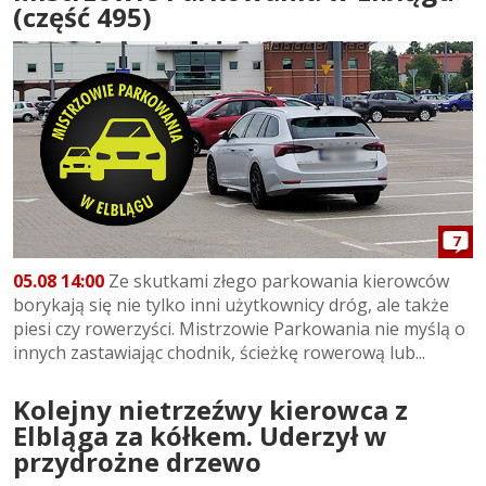
(część 495)
7
05.08 14:00
Ze skutkami złego parkowania kierowców
borykają się nie tylko inni użytkownicy dróg, ale także
piesi czy rowerzyści. Mistrzowie Parkowania nie myślą o
innych zastawiając chodnik, ścieżkę rowerową lub...
Kolejny nietrzeźwy kierowca z
Elbląga za kółkem. Uderzył w
przydrożne drzewo