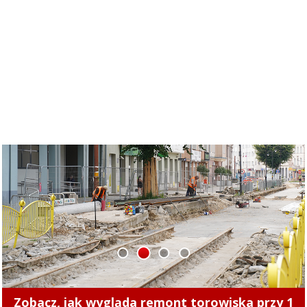
1
2
3
4
Zmiany cen ciepła w Elblągu. Nowe stawki