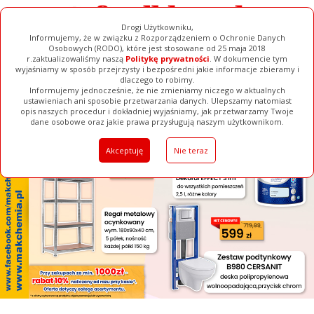
Drogi Użytkowniku,
Informujemy, że w związku z Rozporządzeniem o Ochronie Danych
Osobowych (RODO), które jest stosowane od 25 maja 2018
r.zaktualizowaliśmy naszą
Politykę prywatności
. W dokumencie tym
wyjaśniamy w sposób przejrzysty i bezpośredni jakie informacje zbieramy i
[ ZAMKNIJ ]
dlaczego to robimy.
Informujemy jednocześnie, że nie zmieniamy niczego w aktualnych
ustawieniach ani sposobie przetwarzania danych. Ulepszamy natomiast
opis naszych procedur i dokładniej wyjaśniamy, jak przetwarzamy Twoje
Galerie
Filmy
Baza Firm
Ogłoszenia
Pełna Wersja
dane osobowe oraz jakie prawa przysługują naszym użytkownikom.
Akceptuję
Nie teraz