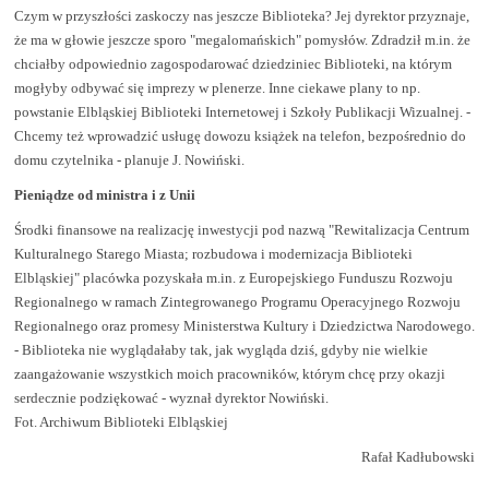
Czym w przyszłości zaskoczy nas jeszcze Biblioteka? Jej dyrektor przyznaje,
że ma w głowie jeszcze sporo "megalomańskich" pomysłów. Zdradził m.in. że
chciałby odpowiednio zagospodarować dziedziniec Biblioteki, na którym
mogłyby odbywać się imprezy w plenerze. Inne ciekawe plany to np.
powstanie Elbląskiej Biblioteki Internetowej i Szkoły Publikacji Wizualnej. -
Chcemy też wprowadzić usługę dowozu książek na telefon, bezpośrednio do
domu czytelnika - planuje J. Nowiński.
Pieniądze od ministra i z Unii
Środki finansowe na realizację inwestycji pod nazwą "Rewitalizacja Centrum
Kulturalnego Starego Miasta; rozbudowa i modernizacja Biblioteki
Elbląskiej" placówka pozyskała m.in. z Europejskiego Funduszu Rozwoju
Regionalnego w ramach Zintegrowanego Programu Operacyjnego Rozwoju
Regionalnego oraz promesy Ministerstwa Kultury i Dziedzictwa Narodowego.
- Biblioteka nie wyglądałaby tak, jak wygląda dziś, gdyby nie wielkie
zaangażowanie wszystkich moich pracowników, którym chcę przy okazji
serdecznie podziękować - wyznał dyrektor Nowiński.
Fot. Archiwum Biblioteki Elbląskiej
Rafał Kadłubowski