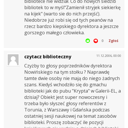
bibliotece nie widział. Co do nowych siedzib
bibliotek to w myśl"Zamienił stryjek siekierkę
na kijek" (warto sie do nich przejść).
Niedobrze już robi się od tych peanów na
rzecz bardzo kiepskiego dyrektora a jeszcze
gorszego małego człowieka.
0
Zgłoś
czytacz biblioteczny
11.12.2006, 00:00
Czyżby to głosy poprzedników dyrektora
Nowińskiego na tym stołku ? Naprawdę
tamte dwie osoby nie mają do niego żadnych
szans. Kiedyś wchodziło się do gmachu
biblioteki jak do pubu "Krypta" w Galerii-EL, a
dzisiaj? Obiekt jest super nowoczesny i
trzeba było słyszeć głosy referentów z
Torunia, z Warszawy i Gdańska podczas
ostatniej sesji naukowej na temat zasobów
biblioteki. Proszę zobaczyć ile pozycji