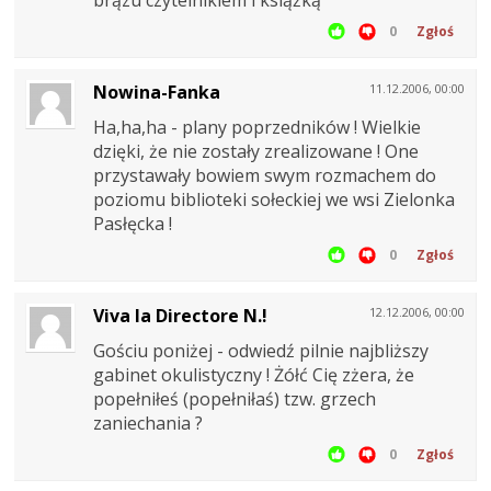
brązu czytelnikiem i książką
0
Zgłoś
Nowina-Fanka
11.12.2006, 00:00
Ha,ha,ha - plany poprzedników ! Wielkie
dzięki, że nie zostały zrealizowane ! One
przystawały bowiem swym rozmachem do
poziomu biblioteki sołeckiej we wsi Zielonka
Pasłęcka !
0
Zgłoś
Viva la Directore N.!
12.12.2006, 00:00
Gościu poniżej - odwiedź pilnie najbliższy
gabinet okulistyczny ! Żółć Cię zżera, że
popełniłeś (popełniłaś) tzw. grzech
zaniechania ?
0
Zgłoś