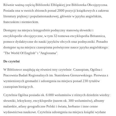
Równie ważną częścią Biblioteki Elbląskiej jest Biblioteka Obcojęzyczna.
Posiada ona w swoich zbiorach ponad 2000 pozycji książkowych z zakresu
literatury pięknej i popularnonaukowej, głównie w języku angielskim,
francuskim i niemieckim.
Dostępny na miejscu księgozbiór podręczny stanowią słowniki i
encyklopedie obcojęzyczne, w tym 32-tomowa encyklopedia Britannica,
pomoce dydaktyczne do nauki języków obcych oraz podręczniki. Ponadto
dostępne są na miejscu czasopisma poświęcone nauce języka angielskiego:
"The World Of English" i "Anglorama".
Do czytelni
W Bibliotece znajdują się również trzy czytelnie: Czasopism, Ogólna i
Pracownia Badań Regionalnych im. Stanisława Gierszewskiego. Pierwsza z
wymienionych gromadzi i udostępnia na miejscu ponad 230 tytułów
czasopism bieżących.
Czytelnia Ogólna posiada ok. 6.000 woluminów z różnych dziedzin wiedzy:
słowniki, leksykony, encyklopedie (razem ok. 300 woluminów), albumy
malarskie, atlasy geograficzne Polski i świata, herbarze i inne cenne
wydawnictwa naukowe. Czytelnia udostępnia na miejscu książki wydane