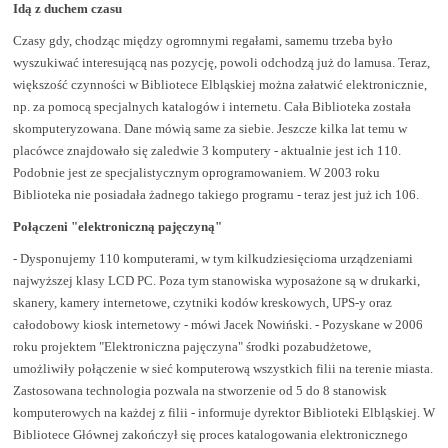
Idą z duchem czasu
Czasy gdy, chodząc między ogromnymi regałami, samemu trzeba było
wyszukiwać interesującą nas pozycję, powoli odchodzą już do lamusa. Teraz,
większość czynności w Bibliotece Elbląskiej można załatwić elektronicznie,
np. za pomocą specjalnych katalogów i internetu. Cała Biblioteka została
skomputeryzowana. Dane mówią same za siebie. Jeszcze kilka lat temu w
placówce znajdowało się zaledwie 3 komputery - aktualnie jest ich 110.
Podobnie jest ze specjalistycznym oprogramowaniem. W 2003 roku
Biblioteka nie posiadała żadnego takiego programu - teraz jest już ich 106.
Połączeni "elektroniczną pajęczyną"
- Dysponujemy 110 komputerami, w tym kilkudziesięcioma urządzeniami
najwyższej klasy LCD PC. Poza tym stanowiska wyposażone są w drukarki,
skanery, kamery internetowe, czytniki kodów kreskowych, UPS-y oraz
całodobowy kiosk internetowy - mówi Jacek Nowiński. - Pozyskane w 2006
roku projektem "Elektroniczna pajęczyna" środki pozabudżetowe,
umożliwiły połączenie w sieć komputerową wszystkich filii na terenie miasta.
Zastosowana technologia pozwala na stworzenie od 5 do 8 stanowisk
komputerowych na każdej z filii - informuje dyrektor Biblioteki Elbląskiej. W
Bibliotece Głównej zakończył się proces katalogowania elektronicznego