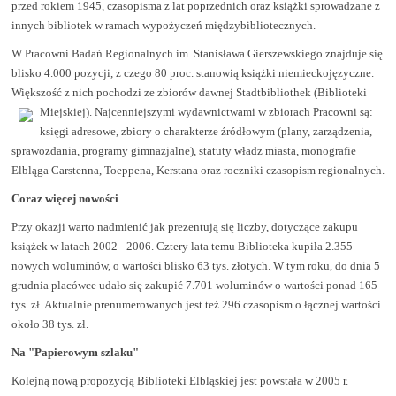
przed rokiem 1945, czasopisma z lat poprzednich oraz książki sprowadzane z
innych bibliotek w ramach wypożyczeń międzybibliotecznych.
W Pracowni Badań Regionalnych im. Stanisława Gierszewskiego znajduje się
blisko 4.000 pozycji, z czego 80 proc. stanowią książki niemieckojęzyczne.
Większość z nich pochodzi ze zbiorów dawnej Stadtbibliothek (Biblioteki
Miejskiej).
Najcenniejszymi wydawnictwami w zbiorach Pracowni są:
księgi adresowe, zbiory o charakterze źródłowym (plany, zarządzenia,
sprawozdania, programy gimnazjalne), statuty władz miasta, monografie
Elbląga Carstenna, Toeppena, Kerstana oraz roczniki czasopism regionalnych.
Coraz więcej nowości
Przy okazji warto nadmienić jak prezentują się liczby, dotyczące zakupu
książek w latach 2002 - 2006. Cztery lata temu Biblioteka kupiła 2.355
nowych woluminów, o wartości blisko 63 tys. złotych. W tym roku, do dnia 5
grudnia placówce udało się zakupić 7.701 woluminów o wartości ponad 165
tys. zł. Aktualnie prenumerowanych jest też 296 czasopism o łącznej wartości
około 38 tys. zł.
Na "Papierowym szlaku"
Kolejną nową propozycją Biblioteki Elbląskiej jest powstała w 2005 r.