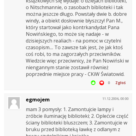
książkowych się wydaje: o dziejach biblioteki,
o Nitschmannie, o zasobach biblioteki i tak
można jeszcze długo. Powstały dwie b. dobre
windy, a obiekt dosłownie błyszczy! Pan M.,
który startował jako kontrkandydat Pana
Nowińskiego, to może się nadaje - w
dzisiejszych realiach - na pomoc w czytelni
czasopism.... To zawsze tak jest, że jak ktoś
coś robi, to ma zagorzałych przeciwników.
Wiedzcie więc przeciwnicy, że Pan Nowiński w
niengannym stanie zostawił również
poprzednie miejsce pracy - CKiW Światowid.
0
Zgłoś
egmojem
11.12.2006, 00:00
mam 3 pomysły: 1. Zamontujcie lampy i
zróbcie iluminację biblioteki; 2. Oplećcie część
ściany biblioteki bluszczem; 3. Zamontujcie w
bruku przed biblioteką ławkę z odlanym z