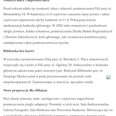
Osuszyli mury i naprawili dach
Przed rokiem udało się wymienić okna i odnowić pomieszczenia Filii przy ul.
Hetmańskiej 16. W kamienicy nr 4 częściowo osuszono mury piwnic i także
częściowo naprawiono dachy kamienic nr 3 i 4. Pełną parą ruszyła
modernizacja budynku głównego. W 2005 roku remontowi i przebudowie
uległy piwnice, klatka schodowa, pomieszczenia Działu Badań Regionalnych
i Zbiorów Zabytkowych, holu głównego, sali wystawowo-konferencyjnej,
zaadaptowano także pomieszczenia na strychu.
Biblioteka bez barier
W tym roku wyremontowano Filię przy ul. Brzeskiej 5. Prace remontowych
rozpoczęły się z kolei w Filii przy ul. Ogólnej 59. Jednocześnie w budynku
głównym zakończono prace inwestycyjne. Budynek Biblioteki przy ul.
Świętego Ducha został w pełni przystosowany do potrzeb
osób
niepełnosprawnych. Zamontowano w nim m.in. specjalne windy.
Nowe propozycje dla elblążan
Przy okazji remontu, stare, zawilgocone i częściowo zagrzybione
pomieszczenia uległy adaptacji. Powstały w nich m.in. Sala Audiowizualna,
Galeria Fotografii, Sala Klubowa oraz Pracownia Naukowa. Mieszcząca się vis
a vis budynku głównego biblioteki kamienica, zajmowana dawniej przez