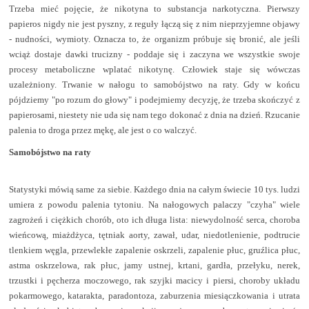
Trzeba mieć pojęcie, że nikotyna to substancja narkotyczna. Pierwszy
papieros nigdy nie jest pyszny, z reguły łączą się z nim nieprzyjemne objawy
- nudności, wymioty. Oznacza to, że organizm próbuje się bronić, ale jeśli
wciąż dostaje dawki trucizny - poddaje się i zaczyna we wszystkie swoje
procesy metaboliczne wplatać nikotynę. Człowiek staje się wówczas
uzależniony. Trwanie w nałogu to samobójstwo na raty. Gdy w końcu
pójdziemy "po rozum do głowy" i podejmiemy decyzję, że trzeba skończyć z
papierosami, niestety nie uda się nam tego dokonać z dnia na dzień. Rzucanie
palenia to droga przez mękę, ale jest o co walczyć.
Samobójstwo na raty
Statystyki mówią same za siebie. Każdego dnia na całym świecie 10 tys. ludzi
umiera z powodu palenia tytoniu. Na nałogowych palaczy "czyha" wiele
zagrożeń i ciężkich chorób, oto ich długa lista: niewydolność serca, choroba
wieńcową, miażdżyca, tętniak aorty, zawał, udar, niedotlenienie, podtrucie
tlenkiem węgla, przewlekłe zapalenie oskrzeli, zapalenie płuc, gruźlica płuc,
astma oskrzelowa, rak płuc, jamy ustnej, krtani, gardła, przełyku, nerek,
trzustki i pęcherza moczowego, rak szyjki macicy i piersi, choroby układu
pokarmowego, katarakta, paradontoza, zaburzenia miesiączkowania i utrata