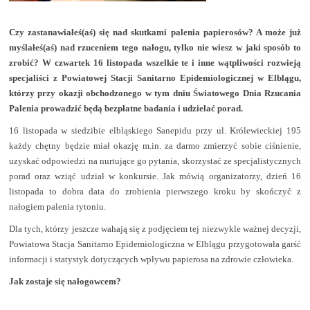
Czy zastanawiałeś(aś) się nad skutkami palenia papierosów? A może już
myślałeś(aś) nad rzuceniem tego nałogu, tylko nie wiesz w jaki sposób to
zrobić? W czwartek 16 listopada wszelkie te i inne wątpliwości rozwieją
specjaliści z Powiatowej Stacji Sanitarno Epidemiologicznej w Elblągu,
którzy przy okazji obchodzonego w tym dniu Światowego Dnia Rzucania
Palenia prowadzić będą bezpłatne badania i udzielać porad.
16 listopada w siedzibie elbląskiego Sanepidu przy ul. Królewieckiej 195
każdy chętny będzie miał okazję m.in. za darmo zmierzyć sobie ciśnienie,
uzyskać odpowiedzi na nurtujące go pytania, skorzystać ze specjalistycznych
porad oraz wziąć udział w konkursie. Jak mówią organizatorzy, dzień 16
listopada to dobra data do zrobienia pierwszego kroku by skończyć z
nałogiem palenia tytoniu.
Dla tych, którzy jeszcze wahają się z podjęciem tej niezwykle ważnej decyzji,
Powiatowa Stacja Sanitarno Epidemiologiczna w Elblągu przygotowała garść
informacji i statystyk dotyczących wpływu papierosa na zdrowie człowieka.
Jak zostaje się nałogowcem?