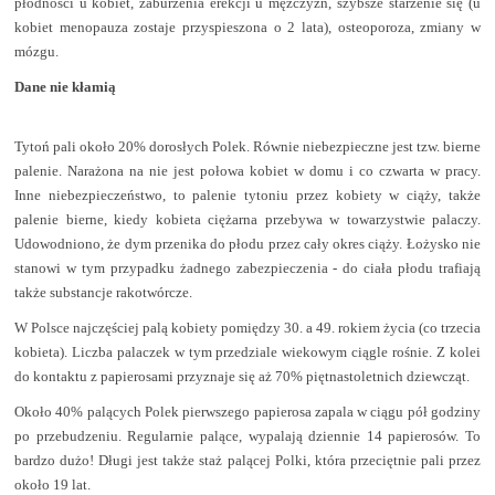
płodności u kobiet, zaburzenia erekcji u mężczyzn, szybsze starzenie się (u
kobiet menopauza zostaje przyspieszona o 2 lata), osteoporoza, zmiany w
mózgu.
Dane nie kłamią
Tytoń pali około 20% dorosłych Polek. Równie niebezpieczne jest tzw. bierne
palenie. Narażona na nie jest połowa kobiet w domu i co czwarta w pracy.
Inne niebezpieczeństwo, to palenie tytoniu przez kobiety w ciąży, także
palenie bierne, kiedy kobieta ciężarna przebywa w towarzystwie palaczy.
Udowodniono, że dym przenika do płodu przez cały okres ciąży. Łożysko nie
stanowi w tym przypadku żadnego zabezpieczenia - do ciała płodu trafiają
także substancje rakotwórcze.
W Polsce najczęściej palą kobiety pomiędzy 30. a 49. rokiem życia (co trzecia
kobieta). Liczba palaczek w tym przedziale wiekowym ciągle rośnie. Z kolei
do kontaktu z papierosami przyznaje się aż 70% piętnastoletnich dziewcząt.
Około 40% palących Polek pierwszego papierosa zapala w ciągu pół godziny
po przebudzeniu. Regularnie palące, wypalają dziennie 14 papierosów. To
bardzo dużo! Długi jest także staż palącej Polki, która przeciętnie pali przez
około 19 lat.