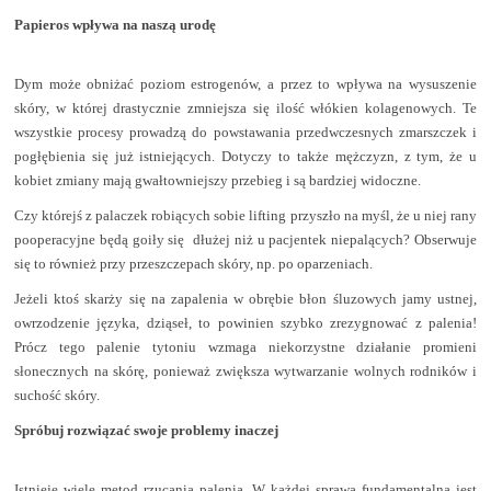
Papieros wpływa na naszą urodę
Dym może obniżać poziom estrogenów, a przez to wpływa na wysuszenie
skóry, w której drastycznie zmniejsza się ilość włókien kolagenowych. Te
wszystkie procesy prowadzą do powstawania przedwczesnych zmarszczek i
pogłębienia się już istniejących. Dotyczy to także mężczyzn, z tym, że u
kobiet zmiany mają gwałtowniejszy przebieg i są bardziej widoczne.
Czy którejś z palaczek robiących sobie lifting przyszło na myśl, że u niej rany
pooperacyjne będą goiły się
dłużej niż u pacjentek niepalących? Obserwuje
się to również przy przeszczepach skóry, np. po oparzeniach.
Jeżeli ktoś skarży się na zapalenia w obrębie błon śluzowych jamy ustnej,
owrzodzenie języka, dziąseł, to powinien szybko zrezygnować z palenia!
Prócz tego palenie tytoniu wzmaga niekorzystne działanie promieni
słonecznych na skórę, ponieważ zwiększa wytwarzanie wolnych rodników i
suchość skóry.
Spróbuj rozwiązać swoje problemy inaczej
Istnieje wiele metod rzucania palenia. W każdej sprawą fundamentalną jest