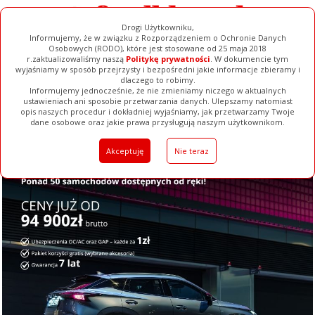
Drogi Użytkowniku,
Informujemy, że w związku z Rozporządzeniem o Ochronie Danych
Osobowych (RODO), które jest stosowane od 25 maja 2018
r.zaktualizowaliśmy naszą
Politykę prywatności
. W dokumencie tym
wyjaśniamy w sposób przejrzysty i bezpośredni jakie informacje zbieramy i
dlaczego to robimy.
Informujemy jednocześnie, że nie zmieniamy niczego w aktualnych
ustawieniach ani sposobie przetwarzania danych. Ulepszamy natomiast
opis naszych procedur i dokładniej wyjaśniamy, jak przetwarzamy Twoje
Galerie
Filmy
Baza Firm
Ogłoszenia
Pełna Wersja
dane osobowe oraz jakie prawa przysługują naszym użytkownikom.
Akceptuję
Nie teraz