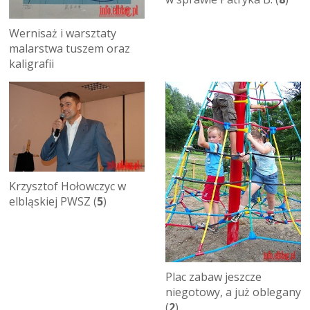
Wernisaż i warsztaty
malarstwa tuszem oraz
kaligrafii
Krzysztof Hołowczyc w
elbląskiej PWSZ (
5
)
Plac zabaw jeszcze
niegotowy, a już oblegany
(
2
)