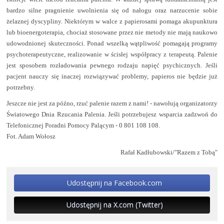
bardzo silne pragnienie uwolnienia się od nałogu oraz narzucenie sobie
żelaznej dyscypliny. Niektórym w walce z papierosami pomaga akupunktura
lub bioenergoterapia, chociaż stosowane przez nie metody nie mają naukowo
udowodnionej skuteczności. Ponad wszelką wątpliwość pomagają programy
psychoterapeutyczne, realizowanie w ścisłej współpracy z terapeutą. Palenie
jest sposobem rozładowania pewnego rodzaju napięć psychicznych. Jeśli
pacjent nauczy się inaczej rozwiązywać problemy, papieros nie będzie już
potrzebny.
Jeszcze nie jest za późno, rzuć palenie razem z nami! - nawołują organizatorzy
Światowego Dnia Rzucania Palenia. Jeśli potrzebujesz wsparcia zadzwoń do
Telefonicznej Poradni Pomocy Palącym - 0 801 108 108.
Fot. Adam Wołosz
Rafał Kadłubowski/"Razem z Tobą"
Udostępnij na Facebook.com
Udostępnij na X.com (Twitter)