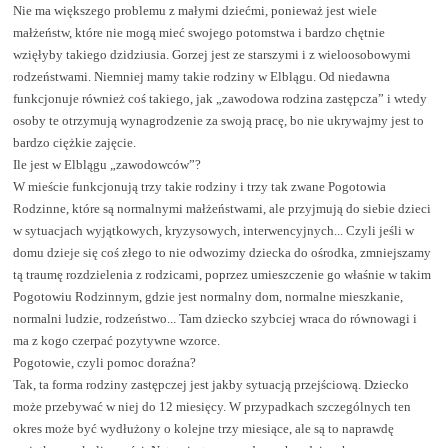
Nie ma większego problemu z małymi dziećmi, ponieważ jest wiele
małżeństw, które nie mogą mieć swojego potomstwa i bardzo chętnie
wzięłyby takiego dzidziusia. Gorzej jest ze starszymi i z wieloosobowymi
rodzeństwami. Niemniej mamy takie rodziny w Elblągu. Od niedawna
funkcjonuje również coś takiego, jak „zawodowa rodzina zastępcza” i wtedy
osoby te otrzymują wynagrodzenie za swoją pracę, bo nie ukrywajmy jest to
bardzo ciężkie zajęcie.
Ile jest w Elblągu „zawodowców”?
W mieście funkcjonują trzy takie rodziny i trzy tak zwane Pogotowia
Rodzinne, które są normalnymi małżeństwami, ale przyjmują do siebie dzieci
w sytuacjach wyjątkowych, kryzysowych, interwencyjnych... Czyli jeśli w
domu dzieje się coś złego to nie odwozimy dziecka do ośrodka, zmniejszamy
tą traumę rozdzielenia z rodzicami, poprzez umieszczenie go właśnie w takim
Pogotowiu Rodzinnym, gdzie jest normalny dom, normalne mieszkanie,
normalni ludzie, rodzeństwo... Tam dziecko szybciej wraca do równowagi i
ma z kogo czerpać pozytywne wzorce.
Pogotowie, czyli pomoc doraźna?
Tak, ta forma rodziny zastępczej jest jakby sytuacją przejściową. Dziecko
może przebywać w niej do 12 miesięcy. W przypadkach szczególnych ten
okres może być wydłużony o kolejne trzy miesiące, ale są to naprawdę