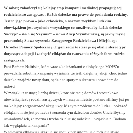
W sobotę zakończył się kolejny etap kampanii medialnej propagującej
rodzicielstwo zastępcze. „Każde dziecko ma prawo do posiadania rodziny.
Jest to jego prawo – jako człowieka, a naszym zwykłym ludzkim
obowiązkiem jest czynienie wszystkiego co możliwe, aby każde dziecko
‘niczyje’ – stało się ‘czyimś’” – słowa Alicji Szymborskiej, są jakby myślą
przewodnią Stowarzyszenia Zastępczego Rodzicielstwa i Miejskiego
Ośrodka Pomocy Społecznej. Organizacje te starają się obalić stereotypy
dotyczące adopcji i zachęcić elblążan do tworzenia różnych form rodzin
zastępczych.
Pani Barbara Nalińska, która wraz z koleżankami z elbląskiego MOPS’u
prowadziła sobotnią kampanię wyjaśniła, że jeśli dzięki tej akcji, choć jedno
dziecko znajdzie nowy dom, będzie to sporym sukcesem i powodem do
radości.
W związku z rosnącą liczbą dzieci, które nie mają domów i stosunkowo
niewielką liczbą rodzin zastępczych w naszym mieście postanowiliśmy już po
raz kolejny zorganizować akcję i wyjść z tym problemem do ludzi – pokazać
elblążanom, że jest potrzeba tworzenia tym dzieciom domów. Chcielibyśmy
uświadomić ich, że można i trzeba dzielić się miłością – wyjaśnia p. Barbara.
Jak wyglądała ta kampania?
W telewizji elbląskiej ukazuje się spot, który informuje o rodzicielstwie