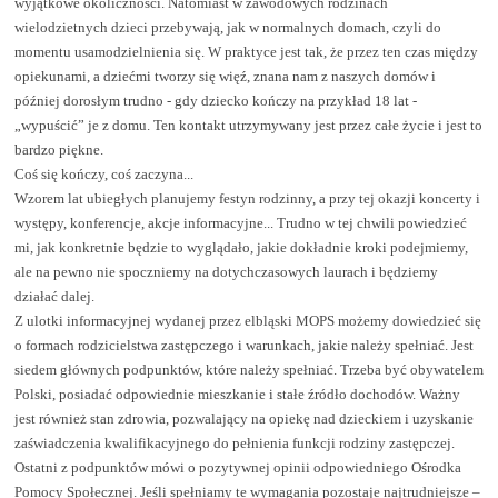
wyjątkowe okoliczności. Natomiast w zawodowych rodzinach
wielodzietnych dzieci przebywają, jak w normalnych domach, czyli do
momentu usamodzielnienia się. W praktyce jest tak, że przez ten czas między
opiekunami, a dziećmi tworzy się więź, znana nam z naszych domów i
później dorosłym trudno - gdy dziecko kończy na przykład 18 lat -
„wypuścić” je z domu. Ten kontakt utrzymywany jest przez całe życie i jest to
bardzo piękne.
Coś się kończy, coś zaczyna...
Wzorem lat ubiegłych planujemy festyn rodzinny, a przy tej okazji koncerty i
występy, konferencje, akcje informacyjne... Trudno w tej chwili powiedzieć
mi, jak konkretnie będzie to wyglądało, jakie dokładnie kroki podejmiemy,
ale na pewno nie spoczniemy na dotychczasowych laurach i będziemy
działać dalej.
Z ulotki informacyjnej wydanej przez elbląski MOPS możemy dowiedzieć się
o formach rodzicielstwa zastępczego i warunkach, jakie należy spełniać. Jest
siedem głównych podpunktów, które należy spełniać. Trzeba być obywatelem
Polski, posiadać odpowiednie mieszkanie i stałe źródło dochodów. Ważny
jest również stan zdrowia, pozwalający na opiekę nad dzieckiem i uzyskanie
zaświadczenia kwalifikacyjnego do pełnienia funkcji rodziny zastępczej.
Ostatni z podpunktów mówi o pozytywnej opinii odpowiedniego Ośrodka
Pomocy Społecznej. Jeśli spełniamy te wymagania pozostaje najtrudniejsze –