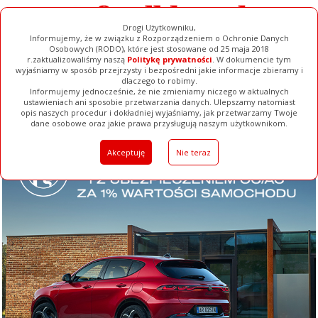
Drogi Użytkowniku,
Informujemy, że w związku z Rozporządzeniem o Ochronie Danych
Osobowych (RODO), które jest stosowane od 25 maja 2018
r.zaktualizowaliśmy naszą
Politykę prywatności
. W dokumencie tym
wyjaśniamy w sposób przejrzysty i bezpośredni jakie informacje zbieramy i
dlaczego to robimy.
Informujemy jednocześnie, że nie zmieniamy niczego w aktualnych
ustawieniach ani sposobie przetwarzania danych. Ulepszamy natomiast
opis naszych procedur i dokładniej wyjaśniamy, jak przetwarzamy Twoje
Galerie
Filmy
Baza Firm
Ogłoszenia
Pełna Wersja
dane osobowe oraz jakie prawa przysługują naszym użytkownikom.
Akceptuję
Nie teraz