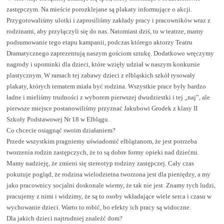
zastępczym. Na mieście porozklejane są plakaty informujące o akcji.
Przygotowaliśmy ulotki i zaprosiliśmy zakłady pracy i pracowników wraz z
rodzinami, aby przyłączyli się do nas. Natomiast dziś, tu w teatrze, mamy
podsumowanie tego etapu kampanii, podczas którego aktorzy Teatru
Dramatycznego zaprezentują naszym gościom sztukę. Dodatkowo wręczymy
nagrody i upominki dla dzieci, które wzięły udział w naszym konkursie
plastycznym. W ramach tej zabawy dzieci z elbląskich szkół rysowały
plakaty, których tematem miała być rodzina. Wszystkie prace były bardzo
ładne i mieliśmy trudności z wyborem pierwszej dwudziestki i tej „naj”, ale
pierwsze miejsce postanowiliśmy przyznać Jakubowi Grodek z klasy II
Szkoły Podstawowej Nr 18 w Elblągu.
Co chcecie osiągnąć swoim działaniem?
Przede wszystkim pragniemy uświadomić elblążanom, że jest potrzeba
tworzenia rodzin zastępczych, że to są dobre formy opieki nad dziećmi.
Mamy nadzieję, że zmieni się stereotyp rodziny zastępczej. Cały czas
pokutuje pogląd, że rodzina wielodzietna tworzona jest dla pieniędzy, a my
jako pracownicy socjalni doskonale wiemy, że tak nie jest. Znamy tych ludzi,
pracujemy z nimi i widzimy, że są to osoby wkładające wiele serca i czasu w
wychowanie dzieci. Warto to robić, bo efekty ich pracy są widoczne.
Dla jakich dzieci najtrudniej znaleźć dom?