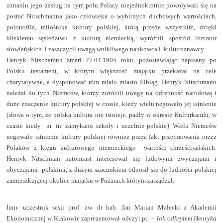
uznaniu jego zasług na tym polu Polacy niejednokrotnie powoływali się na
postać Nitschmanna jako człowieka o wybitnych duchowych wartościach,
polonofila, miłośnika kultury polskiej, którą przede wszystkim, dzięki
bliskiemu sąsiedztwu z kulturą niemiecką, wyróżnił spośród literatur
słowiańskich
i zaszczycił uwagą wnikliwego naukowca i
kulturoznawcy.
Henryk Nitschamnn zmarł 27.04.1905 roku, pozostawiając napisany po
Polsku testament, w którym większość majątku przekazał na cele
charytatywne, a dysponować nim miało miasto Elbląg .Henryk Nitschmann
należał do tych Niemców, którzy zwrócili uwagę na odrębność narodową i
duże znaczenie kultury polskiej w czasie, kiedy wielu negowało jej istnienie
(słowa o tym, że polska kultura nie istnieje, padły w okresie Kulturkamfu, w
czasie kiedy
m. in. zamykano szkoły i uczelnie polskie} Wielu Niemców
negowało istnienie kultury polskiej również przez fakt przejmowania przez
Polaków z kręgu kulturowego niemieckiego
wartości chrześcijańskich.
Henryk Nitschman natomiast interesował się ludowymi zwyczajami i
obyczajami
polskimi, z dużym szacunkiem odnosił się do ludności polskiej
zamieszkującej okolice majątku w Pożarach którym zarządzał.
Inny uczestnik sesji prof. zw. dr hab. Jan Marian Małecki z Akademii
Ekonomicznej w Krakowie zaprezentował odczyt pt.
– Jak odkryłem Henryka