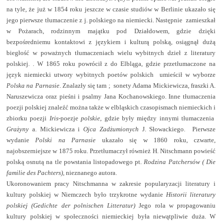
na tyle, że już w 1854 roku jeszcze w czasie studiów w Berlinie ukazało się
jego pierwsze tłumaczenie z j. polskiego na niemiecki. Następnie
zamieszkał
w Pożarach, rodzinnym majątku pod Działdowem, gdzie dzięki
bezpośredniemu kontaktowi z językiem i kulturą polską, osiągnął dużą
biegłość w poważnych tłumaczeniach wielu wybitnych dzieł z literatury
polskiej. . W 1865 roku powrócił z do Elbląga, gdzie przetłumaczone na
język niemiecki utwory wybitnych poetów polskich
umieścił w wyborze
Polska na Parnasie
. Znalazły się tam ;
sonety Adama Mickiewicza, fraszki A.
Naruszewicza oraz pieśni i psalmy Jana Kochanowskiego. Inne tłumaczenia
poezji polskiej znaleźć można także w elbląskich czasopismach niemieckich i
zbiorku poezji
Iris
-poezje
polskie
, gdzie były między innymi tłumaczenia
Grażyny
a. Mickiewicza i
Ojca
Zadżumionych
J. Słowackiego.
Pierwsze
wydanie
Polski na Parnasie
ukazało się w 1860 roku, czwarte,
najobszerniejsze w 1875 roku. Przetłumaczył również H. Nitschmann powieść
polską osnutą na tle powstania listopadowego pt.
Rodzina Patchersów
( Die
familie des
Pachters)
, nieznanego autora.
Ukoronowaniem pracy Nitschmanna w zakresie popularyzacji literatury i
kultury polskiej w Niemczech było trzykrotne wydanie
Historii literatury
polskiej
(Gedichte der polnischen Litteratur)
Jego rola w propagowaniu
kultury polskiej w społeczności niemieckiej była niewątpliwie duża. W