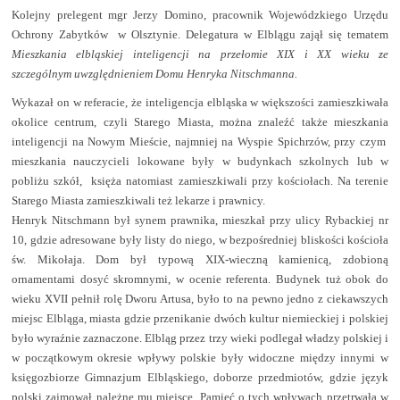
Kolejny prelegent mgr Jerzy Domino, pracownik Wojewódzkiego Urzędu
Ochrony Zabytków
w Olsztynie. Delegatura w Elblągu zajął się tematem
Mieszkania elbląskiej inteligencji na przełomie XIX i XX wieku ze
szczególnym uwzględnieniem Domu Henryka Nitschmanna.
Wykazał on w referacie, że inteligencja elbląska w większości zamieszkiwała
okolice centrum, czyli Starego Miasta, można znaleźć także mieszkania
inteligencji na Nowym Mieście, najmniej na Wyspie Spichrzów, przy czym
mieszkania nauczycieli lokowane były w budynkach szkolnych lub w
pobliżu szkół,
księża natomiast zamieszkiwali przy kościołach. Na terenie
Starego Miasta zamieszkiwali też lekarze i prawnicy.
Henryk Nitschmann był synem prawnika, mieszkał przy ulicy Rybackiej nr
10, gdzie adresowane były listy do niego, w bezpośredniej bliskości kościoła
św. Mikołaja. Dom był typową XIX-wieczną kamienicą, zdobioną
ornamentami dosyć skromnymi, w ocenie referenta. Budynek tuż obok do
wieku XVII pełnił rolę Dworu Artusa, było to na pewno jedno z ciekawszych
miejsc Elbląga, miasta gdzie przenikanie dwóch kultur niemieckiej i polskiej
było wyraźnie zaznaczone. Elbląg przez trzy wieki podlegał władzy polskiej i
w początkowym okresie wpływy polskie były widoczne między innymi w
księgozbiorze Gimnazjum Elbląskiego, doborze przedmiotów, gdzie język
polski zajmował należne mu miejsce. Pamięć o tych wpływach przetrwała w