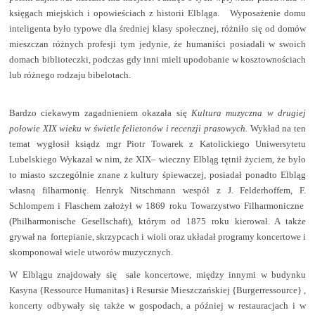
księgach miejskich i opowieściach z historii Elbląga.
Wyposażenie domu
inteligenta było typowe dla średniej klasy społecznej, różniło się od domów
mieszczan różnych profesji tym jedynie, że humaniści posiadali w swoich
domach biblioteczki, podczas gdy inni mieli upodobanie w kosztownościach
lub różnego rodzaju bibelotach.
Bardzo ciekawym zagadnieniem okazała się
Kultura muzyczna w drugiej
połowie XIX wieku w świetle felietonów i recenzji prasowych.
Wykład na ten
temat wygłosił ksiądz mgr Piotr Towarek z Katolickiego Uniwersytetu
Lubelskiego Wykazał w nim, że XIX– wieczny Elbląg tętnił życiem, że było
to miasto szczególnie znane z kultury śpiewaczej, posiadał ponadto Elbląg
własną filharmonię. Henryk Nitschmann wespół z J. Felderhoffem, F.
Schlompem i Flaschem założył w 1869 roku Towarzystwo Filharmoniczne
(Philharmonische Gesellschaft), którym od 1875 roku kierował. A także
grywał na
fortepianie, skrzypcach i wioli oraz układał programy koncertowe i
skomponował wiele utworów muzycznych.
W Elblągu znajdowały się
sale koncertowe, między innymi w budynku
Kasyna {Ressource Humanitas} i Resursie Mieszczańskiej {Burgerressource} ,
koncerty odbywały się także w gospodach, a później w restauracjach i w