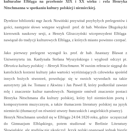
kulturalne Elbląga na przełomie XIX i XX wieku : rola Henryka
Nitschmanna w spotkaniu kultury polskiej i niemieckiej.
Dyrektor biblioteki mgr Jacek Nowiński przywitał przybyłych prelegentów i
gości, następnie słowo wstępne wygłosił
prof. dr hab. Wiesław Długokęcki
kierownik naukowy sesji, a Henryk Gliszczyński wiceprezydent Elbląga
nawiązał do tradycji kulturowych Elbląga, z których miasto powinno czerpać.
Jako pierwszy prelegent wystąpił ks. prof. dr hab. Anastazy Bławat z
Uniwersytetu im. Kardynała Stefana Wyszyńskiego i wygłosił odczyt pt.
Obrońca kultury polskiej – Henryk
Nitschmann
. W swoim referacie sięgnął do
katolickich korzeni kultury jako wartości wyróżniających człowieka spośród
innych bożych stworzeń, powołując się w swoich wywodach na takie
autorytety jak św. Tomasz z Akwinu i Jan Paweł II, który podkreślał zawsze
rolę i znaczenie kultur narodowych. Następnie omówił znaczenie postaci
Henryka Nitschmana dla kultury polskiej, który był niemieckim poetą i
kompozytorem muzycznym, a także tłumaczem literatury polskiej na język
niemiecki (tłumaczył on również utwory francuskich i angielskich pisarzy).
Henryk Nitschmann urodził się w Elblągu 24.04.1826 roku, gdzie
uczęszczał
do Gimnazjum Elbląskiego, potem studiował w Berlinie Literatury
Słowiańskie, ale studiów nie ukończył. Język polski opanował jednak biegle