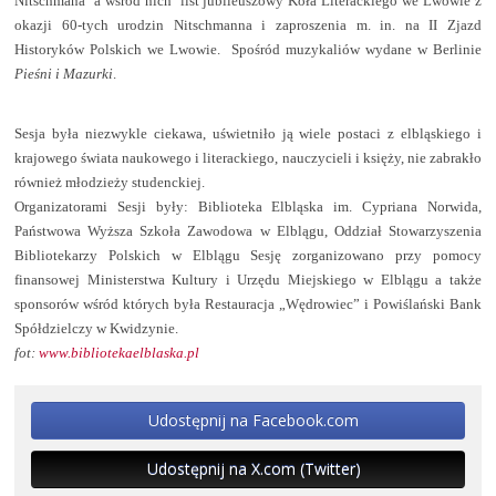
Nitschmana
a wśród nich
list jubileuszowy Koła Literackiego we Lwowie z
okazji 60-tych urodzin Nitschmanna i zaproszenia m. in. na II Zjazd
Historyków Polskich we Lwowie.
Spośród muzykaliów wydane w Berlinie
Pieśni i Mazurki
.
Sesja była niezwykle ciekawa, uświetniło ją wiele postaci z elbląskiego i
krajowego świata naukowego i literackiego, nauczycieli i księży, nie zabrakło
również młodzieży studenckiej.
Organizatorami Sesji były: Biblioteka Elbląska im. Cypriana Norwida,
Państwowa Wyższa Szkoła Zawodowa w Elblągu, Oddział Stowarzyszenia
Bibliotekarzy Polskich w Elblągu Sesję zorganizowano przy pomocy
finansowej Ministerstwa Kultury i Urzędu Miejskiego w Elblągu a także
sponsorów wśród których była Restauracja „Wędrowiec” i Powiślański Bank
Spółdzielczy w Kwidzynie.
fot:
www.bibliotekaelblaska.pl
Udostępnij na Facebook.com
Udostępnij na X.com (Twitter)