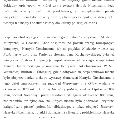
dokładny opis epoki, w której żył i tworzył Henryk Nitschmann, jego
twórczość własną i twórczość przekładową, z uwzględnieniem przede
wszystkim
tematyki polskiej oraz rys historyczny epoki, w której żył i
tworzył ten mądry i opatrznościowy dla kultury polskiej człowiek.
Sesję uświetnił występ chóru kameralnego „Cantata” i
artystów
z Akademii
Muzycznej w Gdańsku. Chór odśpiewał po polsku szereg rodzajowych
kompozycji Henryka Nitschmanna, jak na przykład
Niedziela w lesie
czy
Posłaniec wiosny
oraz
Psalm
ze słowami Jana Kochanowskiego, była też
muzyczna góralska kompozycja współczesnego elbląskiego kompozytora
Janusza Jędrzejewskiego poświęcona Henrykowi Nitschmannowi. W Sali
Witrażowej Biblioteki Elbląskiej, gdzie odbywała się sesja naukowa można
było obejrzeć bardzo ciekawa wystawę
tłumaczeń Henryka Nitschmanna i
jego dzieł muzycznych, na przykład
Wspomnienia z Oliwy
wydane w
Gdańsku w 1878 roku
, Historię literatury polskiej
wyd. w Lipsku w 1889
roku, poemat
Hogia
wyd. przez Theodora Bertlinga w Gdańsku w 1885 roku,
nie zabrakło też rękopisów, na których można było podziwiać „czytelne
kaligraficzne pismo” polonofila elbląskiego, a także obejrzeć
Testament
Henryka Nitschmana, notatki i tłumaczenia z literatury polskiej, listy Henryka