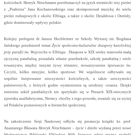
kościołach. Henryk Nitschmann przetłumaczył na język niemiecki trzy pieśni
z „Psałterza” Jana Kochanowskiego oraz skomponował muzykę do wielu
pieśni rodzajowych z okolic Elblaga, a także z okolic Działdowa i Ostródy,
gdzie dominowały wpływy polskie.
Kolejny prelegent dr Janusz Hochleitner ze Szkoły Wyższej im. Bogdana
Jańskiego przedstawił temat
Życie społeczno-kulturalne diaspory katolickiej
przy parafii św. Wojciecha
w Elblagu
. Diaspora w XIX wieku stanowiła małą
ojczyznę parafialną, posiadała własne przedszkole, szkołę parafialną i wiele
towarzystw, między innymi żywy różaniec, stowarzyszenie śpiewacze św.
Cecylii, kółko misyjne, kółko sportowe. We wspólnocie odbywało się
wspólne świętowanie uroczystości kościelnych, a także uroczystości
państwowych, z których godne wymienienia są urodziny cesarza. Dzięki
istnieniu szkół parafialnych nie spotykało się w Prusach XIX-wiecznych
zjawiska analfabetyzmu, Niemcy choćby z tego powodu, uważali się za wyżej
od Polaków postawionych w hierarchii społecznej.
Na zakończenie Sesji Naukowej odbyła się promocja książki ks. prof.
Anastazego Bławata
Henryk Nitschmann – życie i dzieło
wydaną przez nowe
Wydawnictwo Biblioteki Elbląskiej
Wilk Stepowy
gdzie można znaleźć