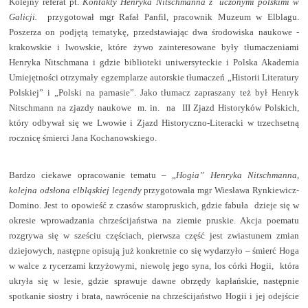
Kolejny referat pt.
Kontakty Henryka Nitschmanna z
uczonymi polskimi w
Galicji.
przygotował mgr Rafał Panfil, pracownik Muzeum w Elblagu.
Poszerza on podjętą tematykę, przedstawiając dwa środowiska naukowe -
krakowskie i lwowskie, które żywo zainteresowane były tłumaczeniami
Henryka Nitschmana i gdzie biblioteki uniwersyteckie i Polska Akademia
Umiejętności otrzymały egzemplarze autorskie tłumaczeń „Historii Literatury
Polskiej” i „Polski na parnasie”. Jako tłumacz zapraszany też był Henryk
Nitschmann na zjazdy naukowe
m. in.
na
III Zjazd Historyków Polskich,
który odbywał się we Lwowie i Zjazd Historyczno-Literacki w trzechsetną
rocznicę śmierci Jana Kochanowskiego.
Bardzo ciekawe opracowanie tematu – „
Hogia” Henryka Nitschmanna,
kolejna odsłona
elbląskiej legendy
przygotowała mgr Wiesława Rynkiewicz-
Domino.
Jest
to opowieść z czasów staropruskich, gdzie fabuła
dzieje się w
okresie wprowadzania chrześcijaństwa na ziemie pruskie. Akcja poematu
rozgrywa się w sześciu częściach, pierwsza część jest zwiastunem zmian
dziejowych, następne opisują już konkretnie co się wydarzyło – śmierć Hoga
w walce z rycerzami krzyżowymi, niewolę jego syna, los córki Hogii,
która
ukryła się w lesie, gdzie sprawuje dawne obrzędy kapłańskie, następnie
spotkanie siostry i brata, nawrócenie na chrześcijaństwo Hogii i jej odejście