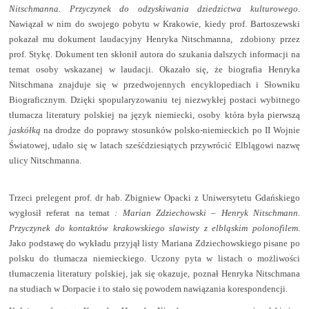
Nitschmanna. Przyczynek do odzyskiwania
dziedzictwa kulturowego
.
Nawiązał w nim do swojego pobytu w Krakowie, kiedy prof. Bartoszewski
pokazał mu dokument laudacyjny Henryka Nitschmanna,
zdobiony przez
prof. Stykę. Dokument ten skłonił autora do szukania dalszych informacji na
temat osoby wskazanej w laudacji. Okazało się, że biografia Henryka
Nitschmana znajduje się w przedwojennych encyklopediach i Słowniku
Biograficznym. Dzięki spopularyzowaniu tej niezwykłej postaci wybitnego
tłumacza literatury polskiej na język niemiecki, osoby która była pierwszą
jaskółką
na drodze do poprawy stosunków polsko-niemieckich po II Wojnie
Światowej, udało się w latach sześćdziesiątych przywrócić Elblągowi nazwę
ulicy Nitschmanna.
Trzeci prelegent prof. dr hab. Zbigniew Opacki z Uniwersytetu Gdańskiego
wygłosił referat na temat
: Marian Zdziechowski – Henryk Nitschmann.
Przyczynek do kontaktów krakowskiego slawisty z elbląskim polonofilem
.
Jako podstawę do wykładu przyjął listy Mariana Zdziechowskiego pisane po
polsku do tłumacza niemieckiego. Uczony pyta w listach o możliwości
tłumaczenia literatury polskiej, jak się okazuje, poznał Henryka Nitschmana
na studiach w Dorpacie i to stało się powodem nawiązania korespondencji.