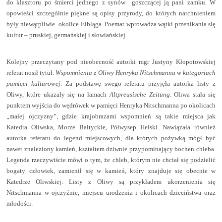
do klasztoru po śmierci jednego z synów
goszczącej ją pani zamku. W
opowieści szczególnie piękne są opisy przyrody, do których natchnieniem
były niewątpliwie
okolice Elbląga. Poemat wprowadza wątki przenikania się
kultur – pruskiej, germańskiej i słowiańskiej.
Kolejny przeczytany pod nieobecność autorki mgr Justyny Kłopotowskiej
referat nosił tytuł.
Wspomnienia z Oliwy Henryka Nitschmanna w kategoriach
pamięci kulturowej
. Za podstawę swego referatu przyjęła autorka listy z
Oliwy, które ukazały się na łamach
Altpreusische
Zeitung
. Oliwa stała się
punktem wyjścia do wędrówek w pamięci Henryka Nitschmanna po okolicach
„małej ojczyzny”, gdzie krajobrazami wspomnień są takie miejsca jak
Katedra Oliwska, Morze Bałtyckie, Półwysep Helski. Nawiązała również
autorka referatu do legend miejscowych, dla których pożywką mógł być
nawet znaleziony kamień, kształtem dziwnie przypominający bochen chleba.
Legenda rzeczywiście mówi o tym, że chleb, którym nie chciał się podzielić
bogaty człowiek, zamienił się w kamień, który znajduje się obecnie w
Katedrze Oliwskiej. Listy z Oliwy są przykładem ukorzenienia się
Nitschmanna w ojczyźnie, miejscu urodzenia i okolicach dzieciństwa oraz
młodości.