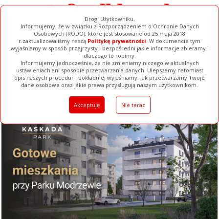
Drogi Użytkowniku,
Informujemy, że w związku z Rozporządzeniem o Ochronie Danych
Osobowych (RODO), które jest stosowane od 25 maja 2018
r.zaktualizowaliśmy naszą
Politykę prywatności
. W dokumencie tym
wyjaśniamy w sposób przejrzysty i bezpośredni jakie informacje zbieramy i
dlaczego to robimy.
Informujemy jednocześnie, że nie zmieniamy niczego w aktualnych
ustawieniach ani sposobie przetwarzania danych. Ulepszamy natomiast
opis naszych procedur i dokładniej wyjaśniamy, jak przetwarzamy Twoje
Galerie
Filmy
Baza Firm
Ogłoszenia
Pełna Wersja
dane osobowe oraz jakie prawa przysługują naszym użytkownikom.
Akceptuję
Nie teraz