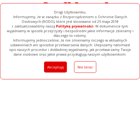
Drogi Użytkowniku,
Informujemy, że w związku z Rozporządzeniem o Ochronie Danych
Osobowych (RODO), które jest stosowane od 25 maja 2018
r.zaktualizowaliśmy naszą
Politykę prywatności
. W dokumencie tym
wyjaśniamy w sposób przejrzysty i bezpośredni jakie informacje zbieramy i
dlaczego to robimy.
Informujemy jednocześnie, że nie zmieniamy niczego w aktualnych
ustawieniach ani sposobie przetwarzania danych. Ulepszamy natomiast
opis naszych procedur i dokładniej wyjaśniamy, jak przetwarzamy Twoje
Galerie
Filmy
Baza Firm
Ogłoszenia
Pełna Wersja
dane osobowe oraz jakie prawa przysługują naszym użytkownikom.
Akceptuję
Nie teraz