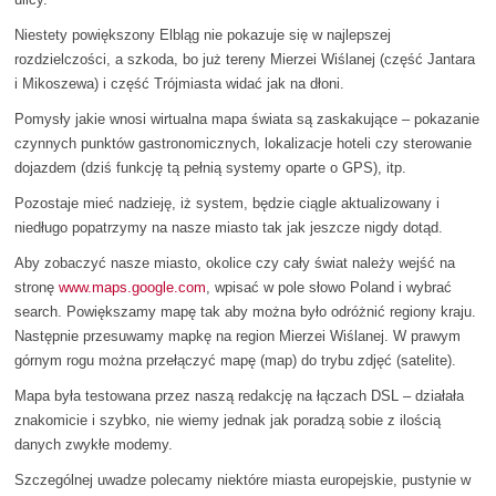
Niestety powiększony Elbląg nie pokazuje się w najlepszej
rozdzielczości, a szkoda, bo już tereny Mierzei Wiślanej (część Jantara
i Mikoszewa) i część Trójmiasta widać jak na dłoni.
Pomysły jakie wnosi wirtualna mapa świata są zaskakujące – pokazanie
czynnych punktów gastronomicznych, lokalizacje hoteli czy sterowanie
dojazdem (dziś funkcję tą pełnią systemy oparte o GPS), itp.
Pozostaje mieć nadzieję, iż system, będzie ciągle aktualizowany i
niedługo popatrzymy na nasze miasto tak jak jeszcze nigdy dotąd.
Aby zobaczyć nasze miasto, okolice czy cały świat należy wejść na
stronę
www.maps.google.com
, wpisać w pole słowo Poland i wybrać
search. Powiększamy mapę tak aby można było odróżnić regiony kraju.
Następnie przesuwamy mapkę na region Mierzei Wiślanej. W prawym
górnym rogu można przełączyć mapę (map) do trybu zdjęć (satelite).
Mapa była testowana przez naszą redakcję na łączach DSL – działała
znakomicie i szybko, nie wiemy jednak jak poradzą sobie z ilością
danych zwykłe modemy.
Szczególnej uwadze polecamy niektóre miasta europejskie, pustynie w