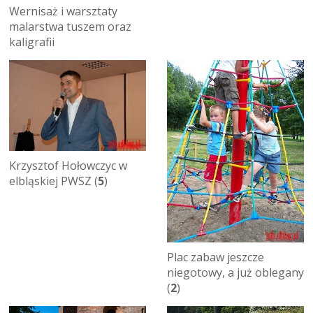
Wernisaż i warsztaty
malarstwa tuszem oraz
kaligrafii
Krzysztof Hołowczyc w
elbląskiej PWSZ (
5
)
Plac zabaw jeszcze
niegotowy, a już oblegany
(
2
)