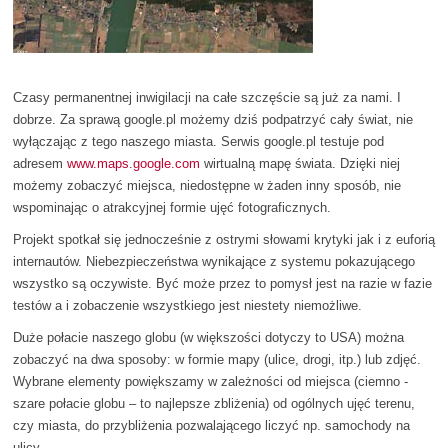
Czasy permanentnej inwigilacji na całe szczęście są już za nami. I
dobrze. Za sprawą google.pl możemy dziś podpatrzyć cały świat, nie
wyłączając z tego naszego miasta. Serwis google.pl testuje pod
adresem
www.maps.google.com
wirtualną mapę świata. Dzięki niej
możemy zobaczyć miejsca, niedostępne w żaden inny sposób, nie
wspominając o atrakcyjnej formie ujęć fotograficznych.
Projekt spotkał się jednocześnie z ostrymi słowami krytyki jak i z euforią
internautów. Niebezpieczeństwa wynikające z systemu pokazującego
wszystko są oczywiste. Być może przez to pomysł jest na razie w fazie
testów a i zobaczenie wszystkiego jest niestety niemożliwe.
Duże połacie naszego globu (w większości dotyczy to USA) można
zobaczyć na dwa sposoby: w formie mapy (ulice, drogi, itp.) lub zdjęć.
Wybrane elementy powiększamy w zależności od miejsca (ciemno -
szare połacie globu – to najlepsze zbliżenia) od ogólnych ujęć terenu,
czy miasta, do przybliżenia pozwalającego liczyć np. samochody na
ulicy.