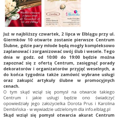
Już w najbliższy czwartek, 2 lipca w Elblągu przy ul.
Giermków 10 otwarte zostanie pierwsze Centrum
Ślubne, gdzie pary młode będą mogły kompleksowo
zaplanować i zorganizować swój ślub i wesele. Tego
dnia w godz. od 10:00 do 19:00 będzie można
zapoznać się z ofertą Centrum, zasięgnąć porady
dekoratorów i organizatorów przyjęć weselnych, a
do końca tygodnia także zamówić wybrane usługi
oraz zakupić artykuły ślubne w promocyjnych
cenach.
O tym skąd wziął się pomysł na otwarcie takiego
Centrum i jakie usługi będzie ono świadczyć
opowiedziały jego założycielka Dorota Prus i Karolina
Dembińska - w wywiadzie udzielonym dla info.elblag.pl
Skąd wziął się pomysł otwarcia akurat Centrum