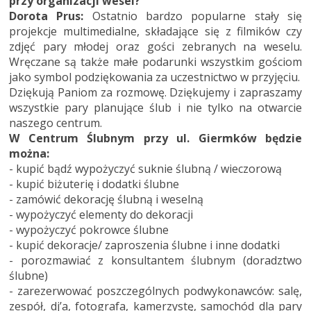
przy organizacji wesel?
Dorota Prus:
Ostatnio bardzo popularne stały się
projekcje multimedialne, składające się z filmików czy
zdjęć pary młodej oraz gości zebranych na weselu.
Wręczane są także małe podarunki wszystkim gościom
jako symbol podziękowania za uczestnictwo w przyjęciu.
Dziękują Paniom za rozmowę. Dziękujemy i zapraszamy
wszystkie pary planujące ślub i nie tylko na otwarcie
naszego centrum.
W Centrum Ślubnym przy ul. Giermków będzie
można:
- kupić bądź wypożyczyć suknie ślubną / wieczorową
- kupić biżuterię i dodatki ślubne
- zamówić dekorację ślubną i weselną
- wypożyczyć elementy do dekoracji
- wypożyczyć pokrowce ślubne
- kupić dekoracje/ zaproszenia ślubne i inne dodatki
- porozmawiać z konsultantem ślubnym (doradztwo
ślubne)
- zarezerwować poszczególnych podwykonawców: salę,
zespół, dj’a, fotografa, kamerzystę, samochód dla pary