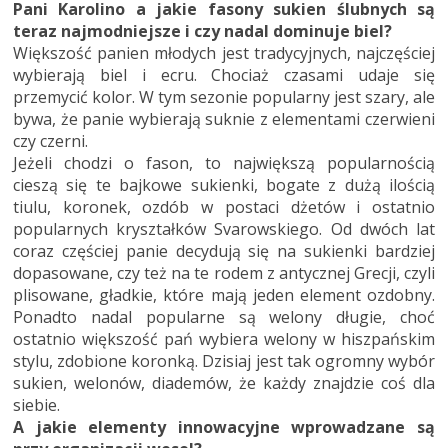
Pani Karolino a jakie fasony sukien ślubnych są
teraz najmodniejsze i czy nadal dominuje biel?
Większość panien młodych jest tradycyjnych, najczęściej
wybierają biel i ecru. Chociaż czasami udaje się
przemycić kolor. W tym sezonie popularny jest szary, ale
bywa, że panie wybierają suknie z elementami czerwieni
czy czerni.
Jeżeli chodzi o fason, to największą popularnością
cieszą się te bajkowe sukienki, bogate z dużą ilością
tiulu, koronek, ozdób w postaci dżetów i ostatnio
popularnych kryształków Svarowskiego. Od dwóch lat
coraz częściej panie decydują się na sukienki bardziej
dopasowane, czy też na te rodem z antycznej Grecji, czyli
plisowane, gładkie, które mają jeden element ozdobny.
Ponadto nadal popularne są welony długie, choć
ostatnio większość pań wybiera welony w hiszpańskim
stylu, zdobione koronką. Dzisiaj jest tak ogromny wybór
sukien, welonów, diademów, że każdy znajdzie coś dla
siebie.
A jakie elementy innowacyjne wprowadzane są