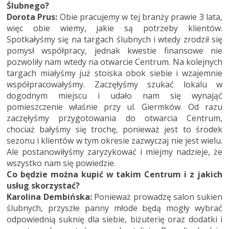
Ślubnego?
Dorota Prus:
Obie pracujemy w tej branży prawie 3 lata,
więc obie wiemy, jakie są potrzeby klientów.
Spotkałyśmy się na targach ślubnych i wtedy zrodził się
pomysł współpracy, jednak kwestie finansowe nie
pozwoliły nam wtedy na otwarcie Centrum. Na kolejnych
targach miałyśmy już stoiska obok siebie i wzajemnie
współpracowałyśmy. Zaczęłyśmy szukać lokalu w
dogodnym miejscu i udało nam się wynająć
pomieszczenie właśnie przy ul. Giermków. Od razu
zaczęłyśmy przygotowania do otwarcia Centrum,
chociaż bałyśmy się trochę, ponieważ jest to środek
sezonu i klientów w tym okresie zazwyczaj nie jest wielu.
Ale postanowiłyśmy zaryzykować i miejmy nadzieje, że
wszystko nam się powiedzie.
Co będzie można kupić w takim Centrum i z jakich
usług skorzystać?
Karolina Dembińska:
Ponieważ prowadzę salon sukien
ślubnych, przyszłe panny młode będą mogły wybrać
odpowiednią suknię dla siebie, biżuterię oraz dodatki i