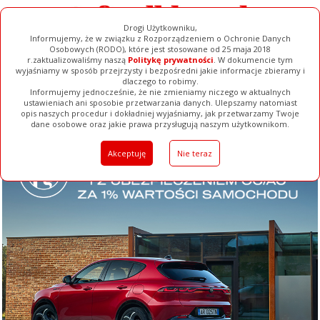
Drogi Użytkowniku,
Informujemy, że w związku z Rozporządzeniem o Ochronie Danych
Osobowych (RODO), które jest stosowane od 25 maja 2018
r.zaktualizowaliśmy naszą
Politykę prywatności
. W dokumencie tym
wyjaśniamy w sposób przejrzysty i bezpośredni jakie informacje zbieramy i
dlaczego to robimy.
Informujemy jednocześnie, że nie zmieniamy niczego w aktualnych
ustawieniach ani sposobie przetwarzania danych. Ulepszamy natomiast
opis naszych procedur i dokładniej wyjaśniamy, jak przetwarzamy Twoje
Galerie
Filmy
Baza Firm
Ogłoszenia
Pełna Wersja
dane osobowe oraz jakie prawa przysługują naszym użytkownikom.
Akceptuję
Nie teraz