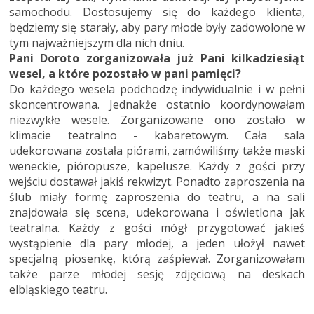
samochodu. Dostosujemy się do każdego klienta,
będziemy się starały, aby pary młode były zadowolone w
tym najważniejszym dla nich dniu.
Pani Doroto zorganizowała już Pani kilkadziesiąt
wesel, a które pozostało w pani pamięci?
Do każdego wesela podchodzę indywidualnie i w pełni
skoncentrowana. Jednakże ostatnio koordynowałam
niezwykłe wesele. Zorganizowane ono zostało w
klimacie teatralno - kabaretowym. Cała sala
udekorowana została piórami, zamówiliśmy także maski
weneckie, pióropusze, kapelusze. Każdy z gości przy
wejściu dostawał jakiś rekwizyt. Ponadto zaproszenia na
ślub miały formę zaproszenia do teatru, a na sali
znajdowała się scena, udekorowana i oświetlona jak
teatralna. Każdy z gości mógł przygotować jakieś
wystąpienie dla pary młodej, a jeden ułożył nawet
specjalną piosenkę, którą zaśpiewał. Zorganizowałam
także parze młodej sesję zdjęciową na deskach
elbląskiego teatru.