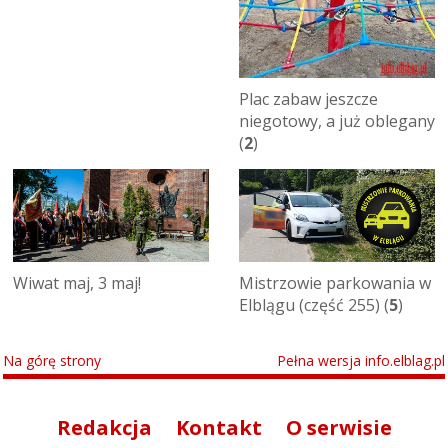
Plac zabaw jeszcze
niegotowy, a już oblegany
(
2
)
Wiwat maj, 3 maj!
Mistrzowie parkowania w
Elblągu (część 255) (
5
)
Na górę strony
Pełna wersja info.elblag.pl
Redakcja
Kontakt
O serwisie