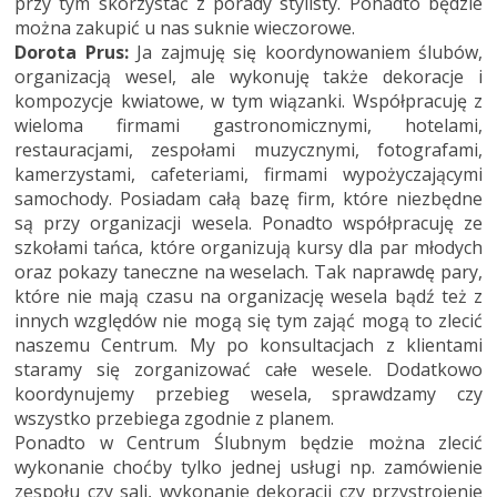
przy tym skorzystać z porady stylisty. Ponadto będzie
można zakupić u nas suknie wieczorowe.
Dorota Prus:
Ja zajmuję się koordynowaniem ślubów,
organizacją wesel, ale wykonuję także dekoracje i
kompozycje kwiatowe, w tym wiązanki. Współpracuję z
wieloma firmami gastronomicznymi, hotelami,
restauracjami, zespołami muzycznymi, fotografami,
kamerzystami, cafeteriami, firmami wypożyczającymi
samochody. Posiadam całą bazę firm, które niezbędne
są przy organizacji wesela. Ponadto współpracuję ze
szkołami tańca, które organizują kursy dla par młodych
oraz pokazy taneczne na weselach. Tak naprawdę pary,
które nie mają czasu na organizację wesela bądź też z
innych względów nie mogą się tym zająć mogą to zlecić
naszemu Centrum. My po konsultacjach z klientami
staramy się zorganizować całe wesele. Dodatkowo
koordynujemy przebieg wesela, sprawdzamy czy
wszystko przebiega zgodnie z planem.
Ponadto w Centrum Ślubnym będzie można zlecić
wykonanie choćby tylko jednej usługi np. zamówienie
zespołu czy sali, wykonanie dekoracji czy przystrojenie