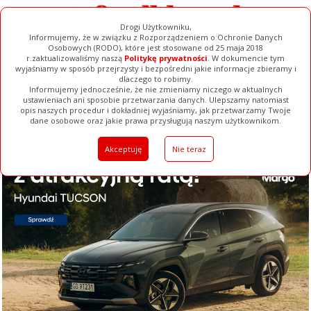
Drogi Użytkowniku,
Informujemy, że w związku z Rozporządzeniem o Ochronie Danych
Osobowych (RODO), które jest stosowane od 25 maja 2018
r.zaktualizowaliśmy naszą
Politykę prywatności
. W dokumencie tym
wyjaśniamy w sposób przejrzysty i bezpośredni jakie informacje zbieramy i
dlaczego to robimy.
Informujemy jednocześnie, że nie zmieniamy niczego w aktualnych
ustawieniach ani sposobie przetwarzania danych. Ulepszamy natomiast
opis naszych procedur i dokładniej wyjaśniamy, jak przetwarzamy Twoje
Galerie
Filmy
Baza Firm
Ogłoszenia
Pełna Wersja
dane osobowe oraz jakie prawa przysługują naszym użytkownikom.
Akceptuję
Nie teraz