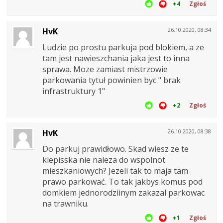
+4
Zgłoś
HvK
26.10.2020, 08:34
Ludzie po prostu parkuja pod blokiem, a ze
tam jest nawieszchania jaka jest to inna
sprawa. Moze zamiast mistrzowie
parkowania tytuł powinien byc " brak
infrastruktury 1"
+2
Zgłoś
HvK
26.10.2020, 08:38
Do parkuj prawidłowo. Skad wiesz ze te
klepisska nie naleza do wspolnot
mieszkaniowych? Jezeli tak to maja tam
prawo parkować. To tak jakbys komus pod
domkiem jednorodziinym zakazal parkowac
na trawniku.
+1
Zgłoś