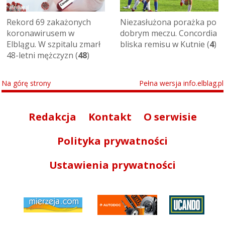
Rekord 69 zakażonych
Niezasłużona porażka po
koronawirusem w
dobrym meczu. Concordia
Elblągu. W szpitalu zmarł
bliska remisu w Kutnie (
4
)
48-letni mężczyzn (
48
)
Na górę strony
Pełna wersja info.elblag.pl
Redakcja
Kontakt
O serwisie
Polityka prywatności
Ustawienia prywatności