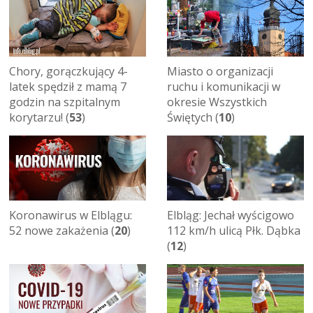
Chory, gorączkujący 4-
Miasto o organizacji
latek spędził z mamą 7
ruchu i komunikacji w
godzin na szpitalnym
okresie Wszystkich
korytarzu! (
53
)
Świętych (
10
)
Koronawirus w Elblągu:
Elbląg: Jechał wyścigowo
52 nowe zakażenia (
20
)
112 km/h ulicą Płk. Dąbka
(
12
)