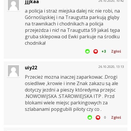
jjjkaa
26.10.2020, 10:42
a policja i straż miejska dalej nic nie robi, na
Górnośląskiej i na Traugutta parkują głąby
na trawnikach i chodnikach a policja
przejeżdza i nic! na Traugutta 59 jakaś tępa
gruba sklepowa od Ewki parkuje na środku
chodnika!
+3
Zgłoś
uiy22
26.10.2020, 13:13
Przecież mozna inaczej zaparkowac .Drogi
osiedliwe ,krowie i inne Znak zakazu są ale
dotyczy jezdni a pieszy któredyma przejsc
.NOWOWIJSKA .STAROWIEJSKA ITP . Przd
blokami wiele miejsc parkingowych za
szlabanami popgubili piloty czy co .
0
Zgłoś