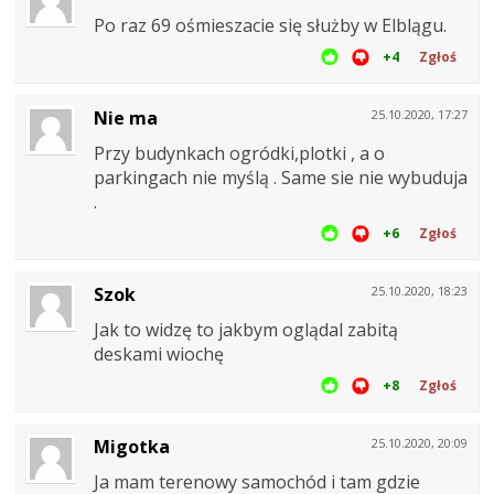
Po raz 69 ośmieszacie się służby w Elblągu.
+4
Zgłoś
Nie ma
25.10.2020, 17:27
Przy budynkach ogródki,plotki , a o
parkingach nie myślą . Same sie nie wybuduja
.
+6
Zgłoś
Szok
25.10.2020, 18:23
Jak to widzę to jakbym oglądal zabitą
deskami wiochę
+8
Zgłoś
Migotka
25.10.2020, 20:09
Ja mam terenowy samochód i tam gdzie