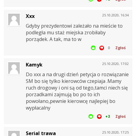
Xxx
25.10.2020, 16:34
Gdyby prezydentowi zależało na mieście to
podległa mu staż miejska zrobiłaby
porządek. A tak, ma to w
0
Zgłoś
Kamyk
25.10.2020, 17:02
Do xxx a na drugi dzień petycja o rozwiązanie
SM bo się tylko kierowców czepiaja .Mamy
ruch drogowy i oni są od tego,tamci niech się
porzadkami zajmują bo po to ich
powołano,pewnie kierowcę najlepiej bo
wypłacalny
+3
Zgłoś
Serial trawa
25.10.2020, 17:25