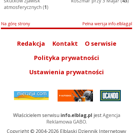
skutków zjawisk
koszmar przy 3 Maja? (
43
)
atmosferycznych (
1
)
Na górę strony
Pełna wersja info.elblag.pl
Redakcja
Kontakt
O serwisie
Polityka prywatności
Ustawienia prywatności
Właścicielem serwisu
info.elblag.pl
jest
Agencja
Reklamowa GABO
.
Copyright © 2004-2026 Elbląski Dziennik Internetowy