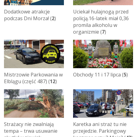
Dodatkowe atrakcje
Uciekał hulajnogą przed
podczas Dni Morza! (
2
)
policją.16-latek miał 0,36
promila alkoholu w
organizmie (
7
)
Mistrzowie Parkowania w
Obchody 11 i 17 lipca (
5
)
Elblągu (część 487) (
12
)
Strażacy nie zwalniają
Karetka ani straż tu nie
tempa – trwa usuwanie
przejedzie. Parkingowy