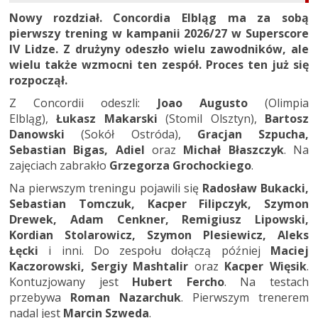
Nowy rozdział. Concordia Elbląg ma za sobą
pierwszy trening w kampanii 2026/27 w Superscore
IV Lidze. Z drużyny odeszło wielu zawodników, ale
wielu także wzmocni ten zespół. Proces ten już się
rozpoczął.
Z Concordii odeszli:
Joao Augusto
(Olimpia
Elbląg),
Łukasz Makarski
(Stomil Olsztyn),
Bartosz
Danowski
(Sokół Ostróda),
Gracjan Szpucha,
Sebastian Bigas, Adiel
oraz
Michał Błaszczyk
. Na
zajęciach zabrakło
Grzegorza Grochockiego
.
Na pierwszym treningu pojawili się
Radosław Bukacki,
Sebastian Tomczuk, Kacper Filipczyk, Szymon
Drewek, Adam Cenkner, Remigiusz Lipowski,
Kordian Stolarowicz, Szymon Plesiewicz, Aleks
Łęcki
i inni. Do zespołu dołączą później
Maciej
Kaczorowski, Sergiy Mashtalir
oraz
Kacper Więsik
.
Kontuzjowany jest
Hubert Fercho
. Na testach
przebywa
Roman Nazarchuk
. Pierwszym trenerem
nadal jest
Marcin Szweda
.