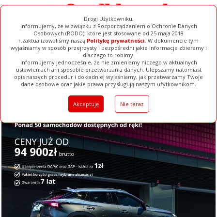
Drogi Użytkowniku,
Informujemy, że w związku z Rozporządzeniem o Ochronie Danych
Osobowych (RODO), które jest stosowane od 25 maja 2018
r.zaktualizowaliśmy naszą
Politykę prywatności
. W dokumencie tym
wyjaśniamy w sposób przejrzysty i bezpośredni jakie informacje zbieramy i
dlaczego to robimy.
Informujemy jednocześnie, że nie zmieniamy niczego w aktualnych
ustawieniach ani sposobie przetwarzania danych. Ulepszamy natomiast
opis naszych procedur i dokładniej wyjaśniamy, jak przetwarzamy Twoje
Galerie
Filmy
Baza Firm
Ogłoszenia
Pełna Wersja
dane osobowe oraz jakie prawa przysługują naszym użytkownikom.
Akceptuję
Nie teraz