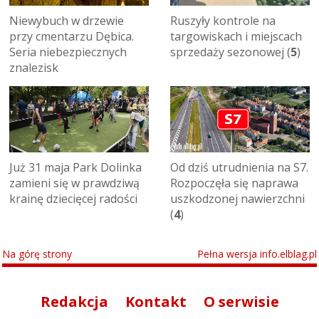
Niewybuch w drzewie
Ruszyły kontrole na
przy cmentarzu Dębica.
targowiskach i miejscach
Seria niebezpiecznych
sprzedaży sezonowej (
5
)
znalezisk
Już 31 maja Park Dolinka
Od dziś utrudnienia na S7.
zamieni się w prawdziwą
Rozpoczęła się naprawa
krainę dziecięcej radości
uszkodzonej nawierzchni
(
4
)
Na górę strony
Pełna wersja info.elblag.pl
Redakcja
Kontakt
O serwisie