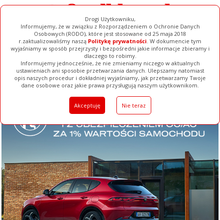
Drogi Użytkowniku,
Informujemy, że w związku z Rozporządzeniem o Ochronie Danych
Osobowych (RODO), które jest stosowane od 25 maja 2018
r.zaktualizowaliśmy naszą
Politykę prywatności
. W dokumencie tym
wyjaśniamy w sposób przejrzysty i bezpośredni jakie informacje zbieramy i
dlaczego to robimy.
Informujemy jednocześnie, że nie zmieniamy niczego w aktualnych
ustawieniach ani sposobie przetwarzania danych. Ulepszamy natomiast
opis naszych procedur i dokładniej wyjaśniamy, jak przetwarzamy Twoje
Galerie
Filmy
Baza Firm
Ogłoszenia
Pełna Wersja
dane osobowe oraz jakie prawa przysługują naszym użytkownikom.
Akceptuję
Nie teraz