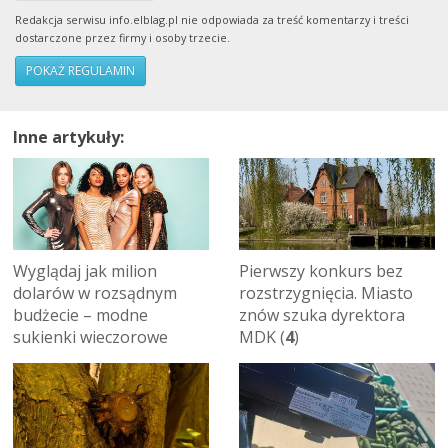
Redakcja serwisu info.elblag.pl nie odpowiada za treść komentarzy i treści
dostarczone przez firmy i osoby trzecie.
POKAŻ REGULAMIN
Inne artykuły:
Wyglądaj jak milion
Pierwszy konkurs bez
dolarów w rozsądnym
rozstrzygnięcia. Miasto
budżecie – modne
znów szuka dyrektora
sukienki wieczorowe
MDK (
4
)