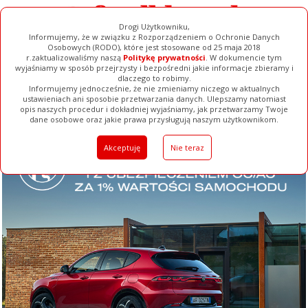
Drogi Użytkowniku,
Informujemy, że w związku z Rozporządzeniem o Ochronie Danych
Osobowych (RODO), które jest stosowane od 25 maja 2018
r.zaktualizowaliśmy naszą
Politykę prywatności
. W dokumencie tym
wyjaśniamy w sposób przejrzysty i bezpośredni jakie informacje zbieramy i
dlaczego to robimy.
Informujemy jednocześnie, że nie zmieniamy niczego w aktualnych
ustawieniach ani sposobie przetwarzania danych. Ulepszamy natomiast
opis naszych procedur i dokładniej wyjaśniamy, jak przetwarzamy Twoje
Galerie
Filmy
Baza Firm
Ogłoszenia
Pełna Wersja
dane osobowe oraz jakie prawa przysługują naszym użytkownikom.
Akceptuję
Nie teraz