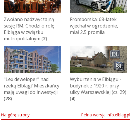
Zwołano nadzwyczajną
Fromborska: 68-latek
sesję RM. Chodzi o rolę
wjechał w ogrodzenie,
Elbląga w związku
miał 2,5 promila
metropolitalnym (
2
)
"Lex deweloper" nad
Wyburzenia w Elblągu -
rzeką Elbląg? Mieszkańcy
budynek z 1920 r. przy
mają uwagi do inwestycji
ulicy Warszawskiej (cz. 29)
(
28
)
(
4
)
Na górę strony
Pełna wersja info.elblag.pl