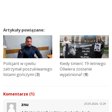
Artykuły powiązane:
Policjant w cywilu
Kiedy śmierć 19-letniego
zatrzymał poszukiwanego
Oliwiera zostanie
listami gończymi (
3
)
wyjaśniona? (
9
)
Komentarze (1)
znu
25.05.2026, 12:29