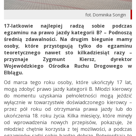
fot. Dominika Songin
17-latkowie najlepiej radzą sobie podczas
egzaminu na prawo jazdy kategorii B? – Podnoszą
średnią zdawalności. Na drugim biegunie mamy
osoby, które przystępują tylko do egzaminu
teoretycznego nawet sto kilkadziesiąt razy –
przyznaje Zygmunt Kiersz, dyrektor
Wojewódzkiego Ośrodka Ruchu Drogowego w
Elblągu.
Od marca tego roku osoby, które ukończyły 17 lat,
mogą zdobyć prawo jazdy kategorii B. Młodzi kierowcy
do momentu uzyskania pełnoletności mogą jeździć
wyłącznie w towarzystwie doświadczonego kierowcy –
przez pół roku od otrzymania prawa jazdy lub do
ukończenia 18. roku życia. Kilka miesięcy, które minęły
od wprowadzenia nowych przepisów, pokazuje, że
młodzież chętnie korzysta z tej możliwości, a podczas
egzaminów radzi sobie bardzo dobrze. Potwierdzają to