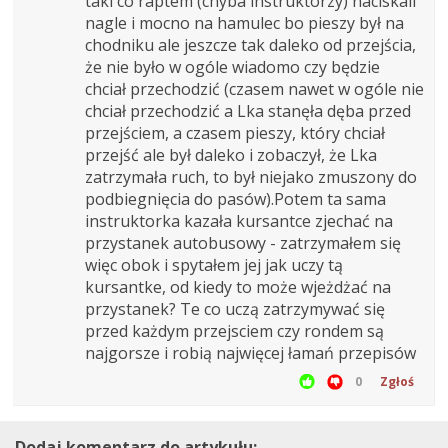
taki co raptem (chyba instruktorzy) naciskali
nagle i mocno na hamulec bo pieszy był na
chodniku ale jeszcze tak daleko od przejścia,
że nie było w ogóle wiadomo czy będzie
chciał przechodzić (czasem nawet w ogóle nie
chciał przechodzić a Lka stanęła dęba przed
przejściem, a czasem pieszy, który chciał
przejść ale był daleko i zobaczył, że Lka
zatrzymała ruch, to był niejako zmuszony do
podbiegnięcia do pasów).Potem ta sama
instruktorka kazała kursantce zjechać na
przystanek autobusowy - zatrzymałem się
więc obok i spytałem jej jak uczy tą
kursantke, od kiedy to może wjeżdżać na
przystanek? Te co uczą zatrzymywać się
przed każdym przejsciem czy rondem są
najgorsze i robią najwięcej łamań przepisów
0
Zgłoś
Dodaj komentarz do artykułu: