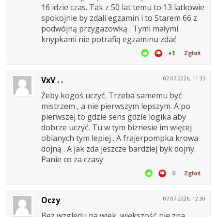
16 idzie czas. Tak z 50 lat temu to 13 latkowie
spokojnie by zdali egzamin i to Starem 66 z
podwójną przygazowką . Tymi małymi
knypkami nie potrafią egzaminu zdać
+1
Zgłoś
VxV . .
07.07.2026, 11:35
Żeby kogoś uczyć. Trzeba samemu być
mistrzem , a nie pierwszym lepszym. A po
pierwszej to gdzie sens gdzie logika aby
dobrze uczyć. Tu w tym biznesie im więcej
oblanych tym lepiej . A frajerpompka krowa
dojną . A jak zda jeszcze bardziej byk dojny.
Panie co za czasy
0
Zgłoś
Oczy
07.07.2026, 12:30
Bez względu na wiek, większość nie zna