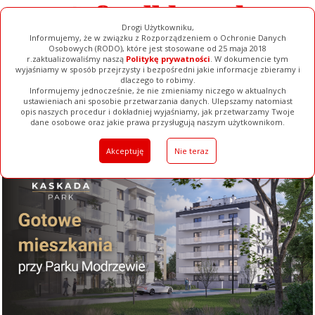
Drogi Użytkowniku,
Informujemy, że w związku z Rozporządzeniem o Ochronie Danych
Osobowych (RODO), które jest stosowane od 25 maja 2018
r.zaktualizowaliśmy naszą
Politykę prywatności
. W dokumencie tym
wyjaśniamy w sposób przejrzysty i bezpośredni jakie informacje zbieramy i
dlaczego to robimy.
Informujemy jednocześnie, że nie zmieniamy niczego w aktualnych
ustawieniach ani sposobie przetwarzania danych. Ulepszamy natomiast
opis naszych procedur i dokładniej wyjaśniamy, jak przetwarzamy Twoje
Galerie
Filmy
Baza Firm
Ogłoszenia
Pełna Wersja
dane osobowe oraz jakie prawa przysługują naszym użytkownikom.
Akceptuję
Nie teraz