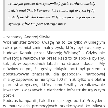
czwartym portem Rzeczpospolitej, gdzie zarówno udziały
będzie miał Skarb Państwa, jak i samorząd to zyski będą
trafiały do Skarbu Państwa. W tym momencie jesteśmy w
sytuacji, gdzie ten port generuje stratę
– zaznaczył Andrzej Śliwka.
Wiceminister zwrócił uwagę na to, że tylko w ubiegłym
roku port miał „minimalny zysk, który był związany z
budową Kanału przez Mierzeję Wiślaną”. - Gdyby nie
inwestycja realizowana przez Rząd to ta spółka byłaby,
tak jak w poprzednich latach, na stracie - dodał. - My
mówimy o tym, że gdyby elbląski port był portem o
podstawowym znaczeniu dla gospodarki narodowej
miałby zapewnione nie tylko 100 mln zł, tylko wieloletni
plan strategiczny, który umożliwiłby zrealizowanie
inwestycji związanych z niezbędną infrastrukturą w tym
porcie.
Podczas kampanii „Tak dla miejskiego portu” Prezydent
w materiałach promocyjnych przekonywał, że Miasto