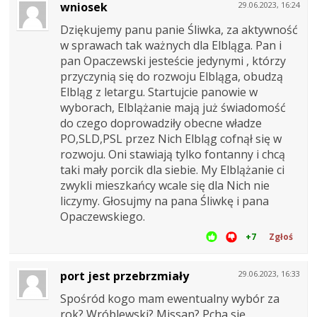
wniosek
29.06.2023, 16:24
Dziękujemy panu panie Śliwka, za aktywność
w sprawach tak ważnych dla Elbląga. Pan i
pan Opaczewski jesteście jedynymi , którzy
przyczynią się do rozwoju Elbląga, obudzą
Elbląg z letargu. Startujcie panowie w
wyborach, Elblążanie mają już świadomość
do czego doprowadziły obecne władze
PO,SLD,PSL przez Nich Elbląg cofnął się w
rozwoju. Oni stawiają tylko fontanny i chcą
taki mały porcik dla siebie. My Elblążanie ci
zwykli mieszkańcy wcale się dla Nich nie
liczymy. Głosujmy na pana Śliwkę i pana
Opaczewskiego.
+7
Zgłoś
port jest przebrzmiały
29.06.2023, 16:33
Spośród kogo mam ewentualny wybór za
rok? Wróblewski? Missan? Pcha się