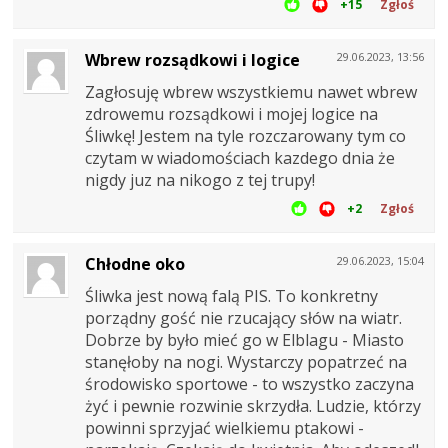
+15
Zgłoś
Wbrew rozsądkowi i logice
29.06.2023, 13:56
Zagłosuję wbrew wszystkiemu nawet wbrew
zdrowemu rozsądkowi i mojej logice na
Śliwkę! Jestem na tyle rozczarowany tym co
czytam w wiadomościach kazdego dnia że
nigdy juz na nikogo z tej trupy!
+2
Zgłoś
Chłodne oko
29.06.2023, 15:04
Śliwka jest nową falą PIS. To konkretny
porządny gość nie rzucający słów na wiatr.
Dobrze by było mieć go w Elblagu - Miasto
stanęłoby na nogi. Wystarczy popatrzeć na
środowisko sportowe - to wszystko zaczyna
żyć i pewnie rozwinie skrzydła. Ludzie, którzy
powinni sprzyjać wielkiemu ptakowi -