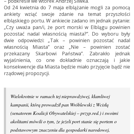
– podkreślił we wtorek Andrzej Śliwka.
Od 24 kwietnia do 7 maja elblążanie mogli za pomocą
ankiety wziąć swoje zdanie na temat przyszłości
elbląskiego portu. W ankiecie zadano im jednak pytanie:
„Czy uważa pan/i, że port morski w Elblągu powinien
pozostać nadal własnością miasta?”. Do wyboru były
dwie odpowiedzi: „Tak – powinien pozostać nadal
własnością Miasta” oraz „Nie – powinien zostać
przekazany Skarbowi Państwa”. Zabrakło jednak
wyjaśnienia, co one dokładnie oznaczają i jakie
konsekwencje dla Miasta będzie miało przyjęcie bądź nie
rządowej propozycji.
Wielokrotnie w ramach tej nieprawdziwej, kłamliwej
kampanii, którą prowadził pan Wróblewski z Wcisłą
(senatorem Koalicji Obywatelskiej – przyp.red.) i swoimi
akolitami mówili o tym, że jeżeli port stanie się portem o
podstawowym znaczeniu dla gospodarki narodowej,