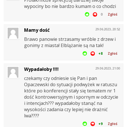
P/olak/może sprecyzuj bardziej swoje
wypociny bo nie bardzo kumam o co chodzi
0
Zgłoś
Mamy dość
29.06.2023, 20:52
Brawo panowie strzasamy wróble z drzew i
gonimy z miasta! Elblążanie są na tak!
+8
Zgłoś
Wypadałoby !!!!
29.06.2023, 21:00
czekamy czy odniesie się Pan i pan
Opaczewski do sytuacji podwyżek w ratuszu
które po konferencji stały się tematem nr 1
dość kontrowersyjnym i spornym w odczycie
i intencjach??? wypadałoby stanąć na
wysokości zadania czy lepiej nie drażnić
lwa????
+9
Zgłoś