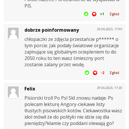
PiS.
+1
Zgłoś
dobrze poinformowany
29.06.2023, 17:05
chłopaczki ze zdjęcia przestańcie p****** o
tym porcie. Jak podały światowe organizacje
zajmujące się globalnym ociepleniem to do
2050 roku to ten wasz śmieszny port
zostanie zalany przez wodę.
-2
Zgłoś
Felix
29.06.2023, 17:20
Pisiorski troll Po Psl Sld znowu nadaje. Ps
polecam lekturę Angory-ciekawe listy
tłustych pisowskich kotów. Ciekawostka wasz
idol mówił że do polityki nie idzie się dla
pieniędzy?kłamie czy poddani olewają go?