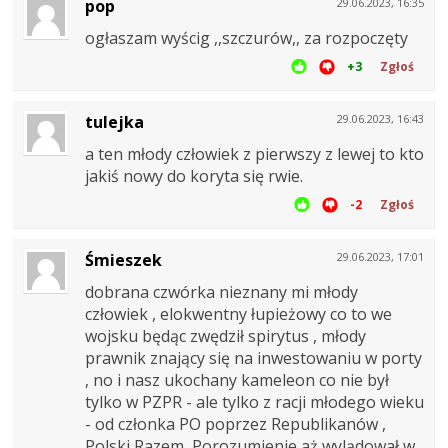
pop
29.06.2023, 16:35
ogłaszam wyścig ,,szczurów,, za rozpoczęty
+3
Zgłoś
tulejka
29.06.2023, 16:43
a ten młody człowiek z pierwszy z lewej to kto
jakiś nowy do koryta się rwie.
-2
Zgłoś
Śmieszek
29.06.2023, 17:01
dobrana czwórka nieznany mi młody
człowiek , elokwentny łupieżowy co to we
wojsku będąc zwędził spirytus , młody
prawnik znający się na inwestowaniu w porty
, no i nasz ukochany kameleon co nie był
tylko w PZPR - ale tylko z racji młodego wieku
- od członka PO poprzez Republikanów ,
Polski Razem, Porozumienie aż wylądował w