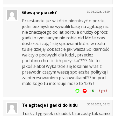
Głową w piasek?
30.06.2023, 06:29
Przestancie juz w kółko pierniczyć o porcie,
jedni bezmyślnie wywalili kasę na agitację nic
nie znaczącego od lat portu a drudzy oprócz
gadki o tym sanym nie robią nic! Może czas
dostrzec i zająć się sprawami które w realu
tu się dzieją! Zobaczcie jak wasza Solidarność
walczy o podwyzki dla ludzi , przeciez
podobno chcecie ich pozyskać???? No to
jakoś słabo! Wykarzcie się lokalnie wraz z
przewodniczącym waszą spoleczbą polityką i
zainteresowaniem pracownikami???bo port
malo kogo tu intersuje moze te 12% !
+5
Zgłoś
Te agitacje i gadki do ludu
30.06.2023, 06:42
Tusk , Tygrysek i dziadek Czarzasty tak samo