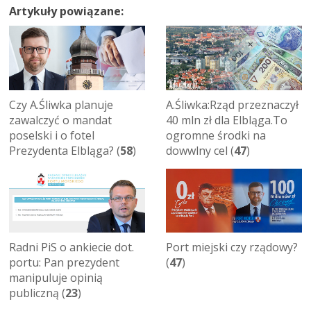
Artykuły powiązane:
Czy A.Śliwka planuje
A.Śliwka:Rząd przeznaczył
zawalczyć o mandat
40 mln zł dla Elbląga.To
poselski i o fotel
ogromne środki na
Prezydenta Elbląga? (
58
)
dowwlny cel (
47
)
Radni PiS o ankiecie dot.
Port miejski czy rządowy?
portu: Pan prezydent
(
47
)
manipuluje opinią
publiczną (
23
)