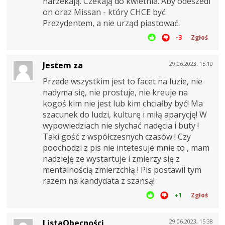
narzekają. Czekają do kwietnia. Aby odeszedl
on oraz Missan - który CHCE być
Prezydentem, a nie urząd piastować.
-3
Zgłoś
Jestem za
29.06.2023, 15:10
Przede wszystkim jest to facet na luzie, nie
nadyma się, nie prostuje, nie kreuje na
kogoś kim nie jest lub kim chciałby być! Ma
szacunek do ludzi, kulturę i miłą aparycję! W
wypowiedziach nie słychać nadęcia i buty !
Taki gość z współczesnych czasów ! Czy
poochodzi z pis nie intetesuje mnie to , mam
nadzieję ze wystartuje i zmierzy się z
mentalnością zmierzchłą ! Pis postawil tym
razem na kandydata z szansą!
+1
Zgłoś
ListaObecności
29.06.2023, 15:38