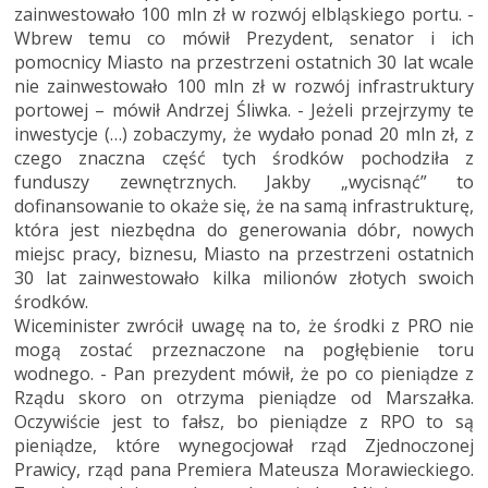
zainwestowało 100 mln zł w rozwój elbląskiego portu. -
Wbrew temu co mówił Prezydent, senator i ich
pomocnicy Miasto na przestrzeni ostatnich 30 lat wcale
nie zainwestowało 100 mln zł w rozwój infrastruktury
portowej – mówił Andrzej Śliwka. - Jeżeli przejrzymy te
inwestycje (…) zobaczymy, że wydało ponad 20 mln zł, z
czego znaczna część tych środków pochodziła z
funduszy zewnętrznych. Jakby „wycisnąć” to
dofinansowanie to okaże się, że na samą infrastrukturę,
która jest niezbędna do generowania dóbr, nowych
miejsc pracy, biznesu, Miasto na przestrzeni ostatnich
30 lat zainwestowało kilka milionów złotych swoich
środków.
Wiceminister zwrócił uwagę na to, że środki z PRO nie
mogą zostać przeznaczone na pogłębienie toru
wodnego. - Pan prezydent mówił, że po co pieniądze z
Rządu skoro on otrzyma pieniądze od Marszałka.
Oczywiście jest to fałsz, bo pieniądze z RPO to są
pieniądze, które wynegocjował rząd Zjednoczonej
Prawicy, rząd pana Premiera Mateusza Morawieckiego.