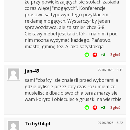
że przy powiększających się stołach zasiada
coraz więcej "mogących". Konferencje
prasowe są typowym tego przykładem i
reklamą mogących. Wystarczył by jeden
sprawozdawca, ale zaistnieć chce 6-8.
Ciekawy mebel jest taki stół - i na nim i pod
nim można wydymać każdego. Państwo,
miasto, gminę też. A jaka satysfakcja!
+8
Zgłoś
jan-49
29.06.2023, 18:15
sami "zbafcy" sie znalezli przed wyborami a
gdzie byliscie przez caly czas rozumiem ze
musieliscie dbac o swoich a teraz marzy sie
wam koryto i obiecujecie gruszki na wierzbie
+2
Zgłoś
To był błąd
29.06.2023, 18:22