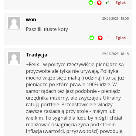
+1
Zgłoś
won
29.06.2023, 18:05
Paszliiii tłuste koty
-1
Zgłoś
Tradycja
29.06.2023, 18:15
~Felix - w polityce rzeczywiście pieniądze są
przyzwoite ale tyłka nie urywają. Polityka
mocno wiąże się z mafią (rodziną) i to są już
pieniądze po które prawie 100% idzie. W
samorządach też jest podobnie - pieniądz
urzędnika mizerny, ale zwyczaje z Ukrainy
ratują portfele. Przedstawiciele władzy
zawsze zasiadają przy stole - małym lub
wielkim. To sygnał dla ludu by mógł i chciał
realizować osiągnięcia życia pod stołem.
Inflacja (wartości, przyzwoitości) powoduje,