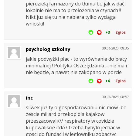
pierdzielą farmazony do tłumu bo jak widać
lokalnie nie ma to przełożenia w czynach !!
Nikt juz się tu nie nabiera tylko wyciąga
wnioski!
+3
Zgłoś
psycholog szkolny
30.06.2023, 08:35
jakie podwyżki płac - to wyrównanie do płacy
minimalnej ! Polityka Oszczędzania – nie ma i
nie będzie, a nawet nie zakopano w porcie
+6
Zgłoś
inc
30.06.2023, 08:57
sliwek juz ty o gospodarowaniu nie mow...bo
zescie miliard przekop dla kajakow
przeszacowali/// respiratory w covidzie
kupowaliscie itd/// trzeba bybylo jechac w
gosci do fundacji w jeglowniku zobaczyc