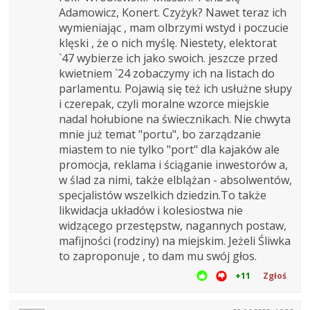
Adamowicz, Konert. Czyżyk? Nawet teraz ich
wymieniając , mam olbrzymi wstyd i poczucie
klęski , że o nich myślę. Niestety, elektorat
`47 wybierze ich jako swoich. jeszcze przed
kwietniem `24 zobaczymy ich na listach do
parlamentu. Pojawią się też ich usłużne słupy
i czerepak, czyli moralne wzorce miejskie
nadal hołubione na świecznikach. Nie chwyta
mnie już temat "portu", bo zarządzanie
miastem to nie tylko "port" dla kajaków ale
promocja, reklama i ściąganie inwestorów a,
w ślad za nimi, także elblążan - absolwentów,
specjalistów wszelkich dziedzin.To także
likwidacja układów i kolesiostwa nie
widzącego przestępstw, nagannych postaw,
mafijności (rodziny) na miejskim. Jeżeli Śliwka
to zaproponuje , to dam mu swój głos.
+11
Zgłoś