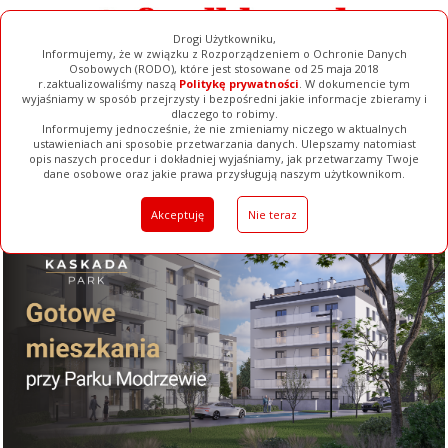
Drogi Użytkowniku,
Informujemy, że w związku z Rozporządzeniem o Ochronie Danych
Osobowych (RODO), które jest stosowane od 25 maja 2018
r.zaktualizowaliśmy naszą
Politykę prywatności
. W dokumencie tym
wyjaśniamy w sposób przejrzysty i bezpośredni jakie informacje zbieramy i
dlaczego to robimy.
Informujemy jednocześnie, że nie zmieniamy niczego w aktualnych
ustawieniach ani sposobie przetwarzania danych. Ulepszamy natomiast
opis naszych procedur i dokładniej wyjaśniamy, jak przetwarzamy Twoje
Galerie
Filmy
Baza Firm
Ogłoszenia
Pełna Wersja
dane osobowe oraz jakie prawa przysługują naszym użytkownikom.
Akceptuję
Nie teraz