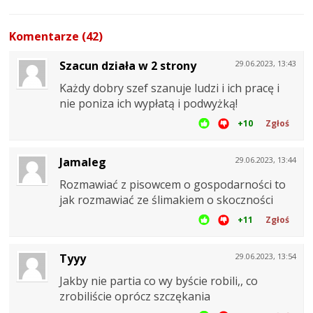
Komentarze (42)
Szacun działa w 2 strony
29.06.2023, 13:43
Każdy dobry szef szanuje ludzi i ich pracę i
nie poniza ich wypłatą i podwyżką!
+10
Zgłoś
Jamaleg
29.06.2023, 13:44
Rozmawiać z pisowcem o gospodarności to
jak rozmawiać ze ślimakiem o skoczności
+11
Zgłoś
Tyyy
29.06.2023, 13:54
Jakby nie partia co wy byście robili,, co
zrobiliście oprócz szczękania