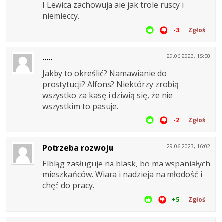
I Lewica zachowuja aie jak trole ruscy i
niemieccy.
-3
Zgłoś
.....
29.06.2023, 15:58
Jakby to określić? Namawianie do
prostytucji? Alfons? Niektórzy zrobią
wszystko za kasę i dziwią się, że nie
wszystkim to pasuje.
-2
Zgłoś
Potrzeba rozwoju
29.06.2023, 16:02
Elbląg zasługuje na blask, bo ma wspaniałych
mieszkańców. Wiara i nadzieja na młodość i
chęć do pracy.
+5
Zgłoś