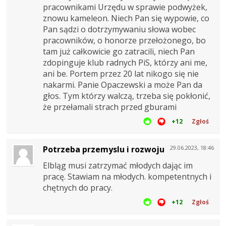
pracownikami Urzędu w sprawie podwyżek,
znowu kameleon. Niech Pan się wypowie, co
Pan sądzi o dotrzymywaniu słowa wobec
pracowników, o honorze przełożonego, bo
tam już całkowicie go zatracili, niech Pan
zdopinguje klub radnych PiS, którzy ani me,
ani be. Portem przez 20 lat nikogo się nie
nakarmi. Panie Opaczewski a może Pan da
głos. Tym którzy walczą, trzeba się pokłonić,
że przełamali strach przed gburami
+12
Zgłoś
Potrzeba przemyslu i rozwoju
29.06.2023, 18:46
Elbląg musi zatrzymać młodych dając im
pracę. Stawiam na młodych. kompetentnych i
chętnych do pracy.
+12
Zgłoś