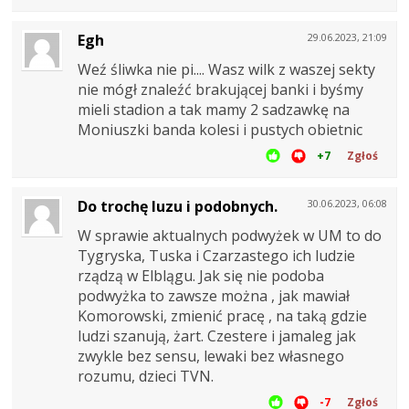
Egh
29.06.2023, 21:09
Weź śliwka nie pi.... Wasz wilk z waszej sekty
nie mógł znaleźć brakującej banki i byśmy
mieli stadion a tak mamy 2 sadzawkę na
Moniuszki banda kolesi i pustych obietnic
+7
Zgłoś
Do trochę luzu i podobnych.
30.06.2023, 06:08
W sprawie aktualnych podwyżek w UM to do
Tygryska, Tuska i Czarzastego ich ludzie
rządzą w Elblągu. Jak się nie podoba
podwyżka to zawsze można , jak mawiał
Komorowski, zmienić pracę , na taką gdzie
ludzi szanują, żart. Czestere i jamaleg jak
zwykle bez sensu, lewaki bez własnego
rozumu, dzieci TVN.
-7
Zgłoś