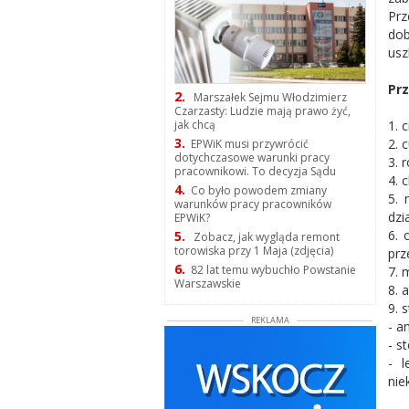
Prz
dob
usz
Pr
2.
Marszałek Sejmu Włodzimierz
Czarzasty: Ludzie mają prawo żyć,
1. c
jak chcą
3.
2. 
EPWiK musi przywrócić
dotychczasowe warunki pracy
3. 
pracownikowi. To decyzja Sądu
4. 
4.
Co było powodem zmiany
5. 
warunków pracy pracowników
dzi
EPWiK?
6. 
5.
Zobacz, jak wygląda remont
torowiska przy 1 Maja (zdjęcia)
prz
6.
82 lat temu wybuchło Powstanie
7. 
Warszawskie
8. 
9. 
REKLAMA
- a
- s
- l
nie