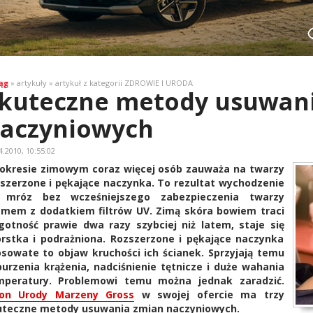
ąg
» artykuły » artykuł z kategorii ZDROWIE I URODA
kuteczne metody usuwan
aczyniowych
4.2010, 10:55:02
 okresie zimowym coraz więcej osób zauważa na twarzy
szerzone i pękające naczynka. To rezultat wychodzenie
 mróz bez wcześniejszego zabezpieczenia twarzy
emem z dodatkiem filtrów UV. Zimą skóra bowiem traci
gotność prawie dwa razy szybciej niż latem, staje się
rstka i podrażniona. Rozszerzone i pękające naczynka
sowate to objaw kruchości ich ścianek. Sprzyjają temu
urzenia krążenia, nadciśnienie tętnicze i duże wahania
mperatury. Problemowi temu można jednak zaradzić.
lon Urody Marzeny Gross
w swojej ofercie ma trzy
uteczne metody usuwania zmian naczyniowych.