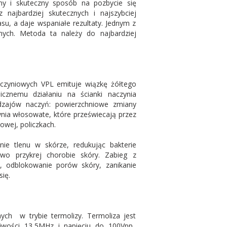
ny i skuteczny sposób na pozbycie się
 najbardziej skutecznych i najszybciej
su, a daje wspaniałe rezultaty. Jednym z
ych. Metoda ta należy do najbardziej
aczyniowych VPL emituje wiązkę żółtego
micznemu działaniu na ścianki naczynia
dzajów naczyń: powierzchniowe zmiany
ynia włosowate, które przeświecają przez
owej, policzkach.
ie tlenu w skórze, redukując bakterie
wo przykrej chorobie skóry. Zabieg z
, odblokowanie porów skóry, zanikanie
ię.
ch w trybie termolizy. Termoliza jest
liwości 13,5MHz i napięciu do 100Vpp.