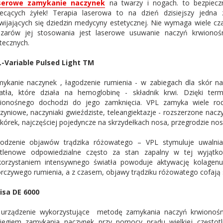
serowe zamykanie naczynek
na twarzy i nogach. to bezpiecz
ecących żyłek! Terapia laserowa to na dzień dzisiejszy jedna z
wijających się dziedzin medycyny estetycznej. Nie wymaga wiele cza
zarów jej stosowania jest laserowe usuwanie naczyń krwionośn
tecznych.
-Variable Pulsed Light TM
ykanie naczynek , łagodzenie rumienia - w zabiegach dla skór n
atła, które działa na hemoglobinę - składnik krwi. Dzięki ter
ionośnego dochodzi do jego zamknięcia. VPL zamyka wiele ro
zyniowe, naczyniaki gwieździste, teleangiektazje - rozszerzone nacz
kórek, najczęściej pojedyncze na skrzydełkach nosa, przegrodzie nos
odzenie objawów trądzika różowatego – VPL stymuluje uwalnian
tlenowe odpowiedzialne często za stan zapalny w tej wyjątko
orzystaniem intensywnego światła powoduje aktywację kolagenu
rczywego rumienia, a z czasem, objawy trądziku różowatego cofają s
isa DE 6000
urządzenie wykorzystujące metodę zamykania naczyń krwionośny
iegiem zamykania naczynek przy pomocy prądu wielkiej częstot