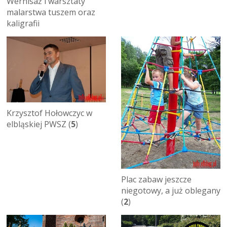
Wernisaż i warsztaty
malarstwa tuszem oraz
kaligrafii
Krzysztof Hołowczyc w
elbląskiej PWSZ (
5
)
Plac zabaw jeszcze
niegotowy, a już oblegany
(
2
)