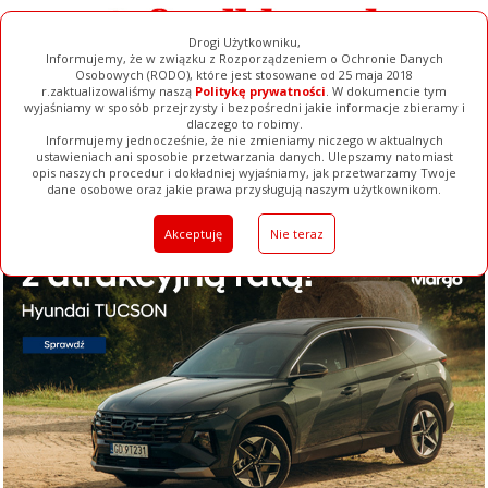
Drogi Użytkowniku,
Informujemy, że w związku z Rozporządzeniem o Ochronie Danych
Osobowych (RODO), które jest stosowane od 25 maja 2018
r.zaktualizowaliśmy naszą
Politykę prywatności
. W dokumencie tym
wyjaśniamy w sposób przejrzysty i bezpośredni jakie informacje zbieramy i
dlaczego to robimy.
Informujemy jednocześnie, że nie zmieniamy niczego w aktualnych
ustawieniach ani sposobie przetwarzania danych. Ulepszamy natomiast
opis naszych procedur i dokładniej wyjaśniamy, jak przetwarzamy Twoje
Galerie
Filmy
Baza Firm
Ogłoszenia
Pełna Wersja
dane osobowe oraz jakie prawa przysługują naszym użytkownikom.
Akceptuję
Nie teraz