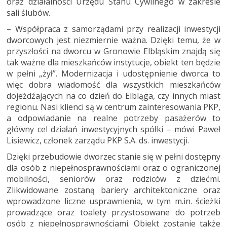
oraz działalności Urzędu Stanu Cywilnego w zakresie
sali ślubów.
– Współpraca z samorządami przy realizacji inwestycji
dworcowych jest niezmiernie ważna. Dzięki temu, że w
przyszłości na dworcu w Gronowie Elbląskim znajdą się
tak ważne dla mieszkańców instytucje, obiekt ten będzie
w pełni „żył”. Modernizacja i udostępnienie dworca to
więc dobra wiadomość dla wszystkich mieszkańców
dojeżdżających na co dzień do Elbląga, czy innych miast
regionu. Nasi klienci są w centrum zainteresowania PKP,
a odpowiadanie na realne potrzeby pasażerów to
główny cel działań inwestycyjnych spółki – mówi Paweł
Lisiewicz, członek zarządu PKP S.A. ds. inwestycji.
Dzięki przebudowie dworzec stanie się w pełni dostępny
dla osób z niepełnosprawnościami oraz o ograniczonej
mobilności, seniorów oraz rodziców z dziećmi.
Zlikwidowane zostaną bariery architektoniczne oraz
wprowadzone liczne usprawnienia, w tym m.in. ścieżki
prowadzące oraz toalety przystosowane do potrzeb
osób z niepełnosprawnościami. Obiekt zostanie także