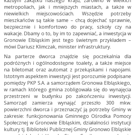
każdym zakątku naszego kraju, zarówno w wielkich
metropoliach, jak i mniejszych miastach, a także w
niewielkich miejscowościach. Wszędzie potrzeby
mieszkańców są takie same – chcą dojechać sprawnie,
bezpiecznie i komfortowo do pracy, szkoły czy na
wakacje. Dbamy o to, by im to zapewniać, a inwestycja w
Gronowie Elbląskim jest tego świetnym przykładem –
mówi Dariusz Klimczak, minister infrastruktury.
Na parterze dworca znajdzie się poczekalnia dla
podróżnych i ogólnodostępne toalety, a także miejsce
na biletomat oraz automat z przekąskami i napojami.
Istotnym aspektem inwestycji jest porozumie podpisane
pomiędzy PKP S.A. a samorządem Gronowa Elbląskiego,
w ramach którego gmina zobligowała się do wynajęcia
przestrzeni w budynku po zakończeniu inwestycji.
Samorząd zamierza wynająć przeszło 300 mkw.
powierzchni dworca i przeznaczyć ją potrzeby Gminy w
zakresie: funkcjonowania Gminnego Ośrodka Pomocy
Społecznej w Gronowie Elbląskim, działalności instytucji
kultury tj. Biblioteki Publicznej Gminy Gronowo Elbląskie