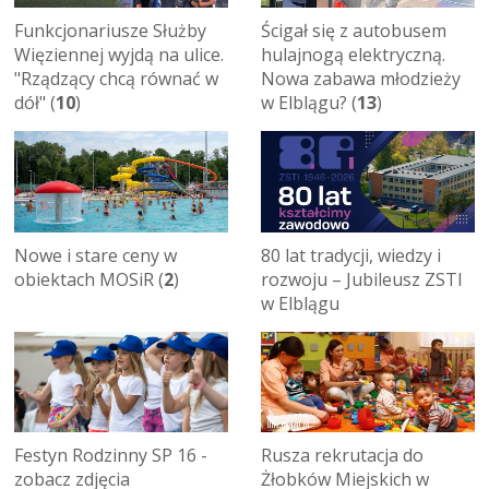
Funkcjonariusze Służby
Ścigał się z autobusem
Więziennej wyjdą na ulice.
hulajnogą elektryczną.
"Rządzący chcą równać w
Nowa zabawa młodzieży
dół" (
10
)
w Elblągu? (
13
)
Nowe i stare ceny w
80 lat tradycji, wiedzy i
obiektach MOSiR (
2
)
rozwoju – Jubileusz ZSTI
w Elblągu
Festyn Rodzinny SP 16 -
Rusza rekrutacja do
zobacz zdjęcia
Żłobków Miejskich w