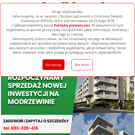
Drogi Użytkowniku,
Informujemy, że w związku z Rozporządzeniem o Ochronie Danych
Osobowych (RODO), które jest stosowane od 25 maja 2018
r.zaktualizowaliśmy naszą
Politykę prywatności
. W dokumencie tym
wyjaśniamy w sposób przejrzysty i bezpośredni jakie informacje zbieramy i
dlaczego to robimy.
Informujemy jednocześnie, że nie zmieniamy niczego w aktualnych
ustawieniach ani sposobie przetwarzania danych. Ulepszamy natomiast
opis naszych procedur i dokładniej wyjaśniamy, jak przetwarzamy Twoje
Galerie
Filmy
Baza Firm
Ogłoszenia
Pełna Wersja
dane osobowe oraz jakie prawa przysługują naszym użytkownikom.
Akceptuję
Nie teraz