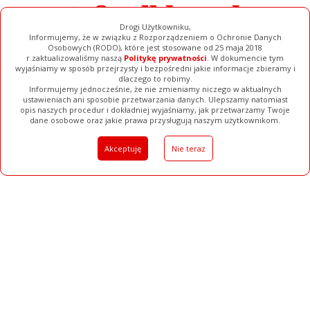
Drogi Użytkowniku,
Informujemy, że w związku z Rozporządzeniem o Ochronie Danych
Osobowych (RODO), które jest stosowane od 25 maja 2018
r.zaktualizowaliśmy naszą
Politykę prywatności
. W dokumencie tym
wyjaśniamy w sposób przejrzysty i bezpośredni jakie informacje zbieramy i
dlaczego to robimy.
Informujemy jednocześnie, że nie zmieniamy niczego w aktualnych
ustawieniach ani sposobie przetwarzania danych. Ulepszamy natomiast
opis naszych procedur i dokładniej wyjaśniamy, jak przetwarzamy Twoje
Galerie
Filmy
Baza Firm
Ogłoszenia
Pełna Wersja
dane osobowe oraz jakie prawa przysługują naszym użytkownikom.
Akceptuję
Nie teraz