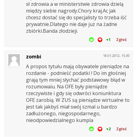
sł zdrowia a w ministerstwie zdrowia dzielą
między siebie nagrody.Chory kraj.Ac jak
chcesz dostać się do specjalisty to trzeba iść
prywatnie.Dlatego nie daje już na żadne
zbiórki.Banda złodzieji.
+1
Zgłoś
zombi
18.01.2012, 15:30
A propos tytułu mają obywatele pieniądze na
rozdanie - podnieść podatki ! Do im głośniej
grają tym mniej słychać podstawowy błąd w
rozumowaiu. Na OFE były pieniądze
rzeczywiste i gdy się odwróci koniunktura
OFE zarobią. W ZUS są pieniądze wirtualne to
jest tak jakbyś miał swój szmal u bardzo
zadłużonego, niegospodarnego,
nieodpowiedzialnego kumpla
+2
Zgłoś