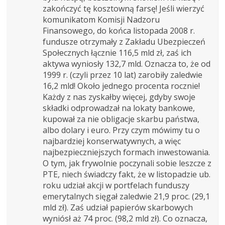
zakończyć tę kosztowną farsę! Jeśli wierzyć
komunikatom Komisji Nadzoru
Finansowego, do końca listopada 2008 r.
fundusze otrzymały z Zakładu Ubezpieczeń
Społecznych łącznie 116,5 mld zł, zaś ich
aktywa wyniosły 132,7 mld. Oznacza to, że od
1999 r. (czyli przez 10 lat) zarobiły zaledwie
16,2 mld! Około jednego procenta rocznie!
Każdy z nas zyskałby więcej, gdyby swoje
składki odprowadzał na lokaty bankowe,
kupował za nie obligacje skarbu państwa,
albo dolary i euro. Przy czym mówimy tu o
najbardziej konserwatywnych, a więc
najbezpieczniejszych formach inwestowania.
O tym, jak frywolnie poczynali sobie leszcze z
PTE, niech świadczy fakt, że w listopadzie ub.
roku udział akcji w portfelach funduszy
emerytalnych sięgał zaledwie 21,9 proc. (29,1
mld zł). Zaś udział papierów skarbowych
wyniósł aż 74 proc. (98,2 mld zł). Co oznacza,