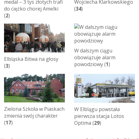
medal – 3 tys złotych trafi
Wojciecha Klarkowskiego
do ciężko chorej Amelki
(
34
)
(
2
)
W dalszym ciągu
obowiązuje alarm
Elbląska Bitwa na głosy
powodziowy (
1
)
(
3
)
Zielona Szkoła w Piaskach
W Elblągu powstała
zmienia swój charakter
pierwsza stacja Lotos
(
17
)
Optima (
29
)