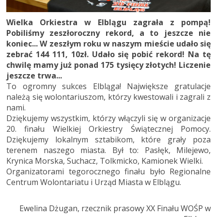
Wielka Orkiestra w Elblągu zagrała z pompą!
Pobiliśmy zeszłoroczny rekord, a to jeszcze nie
koniec... W zeszłym roku w naszym mieście udało się
zebrać 144 111, 10zł. Udało się pobić rekord! Na tę
chwilę mamy już ponad 175 tysięcy złotych! Liczenie
jeszcze trwa...
To ogromny sukces Elbląga! Największe gratulacje
należą się wolontariuszom, którzy kwestowali i zagrali z
nami.
Dziękujemy wszystkim, którzy włączyli się w organizacje
20. finału Wielkiej Orkiestry Świątecznej Pomocy.
Dziękujemy lokalnym sztabikom, które grały poza
terenem naszego miasta. Był to: Pasłęk, Milejewo,
Krynica Morska, Suchacz, Tolkmicko, Kamionek Wielki.
Organizatorami tegorocznego finału było Regionalne
Centrum Wolontariatu i Urząd Miasta w Elblągu.
Ewelina Dżugan, rzecznik prasowy XX Finału WOŚP w