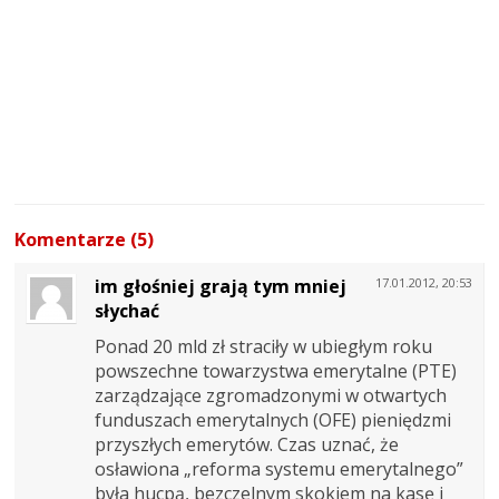
Komentarze (5)
im głośniej grają tym mniej
17.01.2012, 20:53
słychać
Ponad 20 mld zł straciły w ubiegłym roku
powszechne towarzystwa emerytalne (PTE)
zarządzające zgromadzonymi w otwartych
funduszach emerytalnych (OFE) pieniędzmi
przyszłych emerytów. Czas uznać, że
osławiona „reforma systemu emerytalnego”
była hucpą, bezczelnym skokiem na kasę i