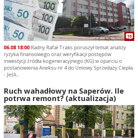
10
06.08 18:00
Radny Rafał Traks poruszył temat analizy
ryzyka finansowego oraz weryfikacji postępów
inwestycji źródła kogeneracyjnego (KG) w oparciu o
postanowienia Aneksu nr 4 do Umowy Sprzedaży Ciepła.
- Jeśli...
Ruch wahadłowy na Saperów. Ile
potrwa remont? (aktualizacja)