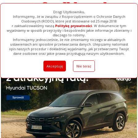
Drogi Użytkowniku,
Informujemy, że w związku z Rozporządzeniem o Ochronie Danych
Osobowych (RODO), które jest stosowane od 25 maja 2018
r.zaktualizowaliśmy naszą
Politykę prywatności
. W dokumencie tym
wyjaśniamy w sposób przejrzysty i bezpośredni jakie informacje zbieramy i
dlaczego to robimy.
Informujemy jednocześnie, że nie zmieniamy niczego w aktualnych
ustawieniach ani sposobie przetwarzania danych. Ulepszamy natomiast
opis naszych procedur i dokładniej wyjaśniamy, jak przetwarzamy Twoje
Galerie
Filmy
Baza Firm
Ogłoszenia
Pełna Wersja
dane osobowe oraz jakie prawa przysługują naszym użytkownikom.
Akceptuję
Nie teraz