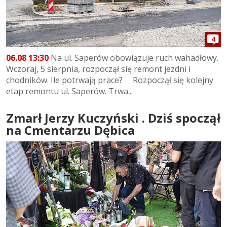
4
06.08 13:30
Na ul. Saperów obowiązuje ruch wahadłowy.
Wczoraj, 5 sierpnia, rozpoczął się remont jezdni i
chodników. Ile potrwają prace? Rozpoczął się kolejny
etap remontu ul. Saperów. Trwa...
Zmarł Jerzy Kuczyński . Dziś spoczął
na Cmentarzu Dębica