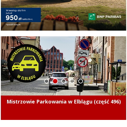
1
2
3
4
5
Pierwsze punkty w nowym sezonie. Concordia
pokonała Naki Olsztyn (skrót meczu)