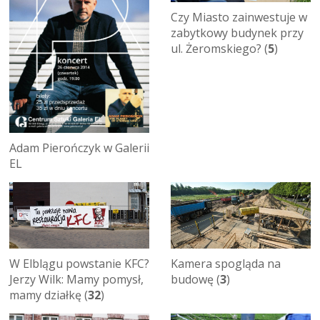
Czy Miasto zainwestuje w
zabytkowy budynek przy
ul. Żeromskiego? (
5
)
Adam Pierończyk w Galerii
EL
W Elblągu powstanie KFC?
Kamera spogląda na
Jerzy Wilk: Mamy pomysł,
budowę (
3
)
mamy działkę (
32
)