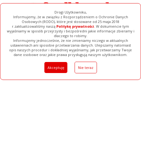
Drogi Użytkowniku,
Informujemy, że w związku z Rozporządzeniem o Ochronie Danych
Osobowych (RODO), które jest stosowane od 25 maja 2018
r.zaktualizowaliśmy naszą
Politykę prywatności
. W dokumencie tym
wyjaśniamy w sposób przejrzysty i bezpośredni jakie informacje zbieramy i
dlaczego to robimy.
Informujemy jednocześnie, że nie zmieniamy niczego w aktualnych
ustawieniach ani sposobie przetwarzania danych. Ulepszamy natomiast
opis naszych procedur i dokładniej wyjaśniamy, jak przetwarzamy Twoje
Galerie
Filmy
Baza Firm
Ogłoszenia
Pełna Wersja
dane osobowe oraz jakie prawa przysługują naszym użytkownikom.
Akceptuję
Nie teraz