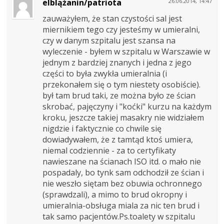
elblążanin/patriota
26.06.2014, 14:47
zauważyłem, że stan czystości sal jest
miernikiem tego czy jesteśmy w umieralni,
czy w danym szpitalu jest szansa na
wyleczenie - byłem w szpitalu w Warszawie w
jednym z bardziej znanych i jedna z jego
części to była zwykła umieralnia (i
przekonałem się o tym niestety osobiście).
był tam brud taki, ze można było ze ścian
skrobać, pajęczyny i "koćki" kurzu na każdym
kroku, jeszcze takiej masakry nie widziałem
nigdzie i faktycznie co chwile się
dowiadywałem, że z tamtąd ktoś umiera,
niemal codziennie - za to certyfikaty
nawieszane na ścianach ISO itd. o mało nie
pospadaly, bo tynk sam odchodził ze ścian i
nie weszło siętam bez obuwia ochronnego
(sprawdzali), a mimo to brud okropny i
umieralnia-obsługa miala za nic ten brud i
tak samo pacjentów.Ps.toalety w szpitalu