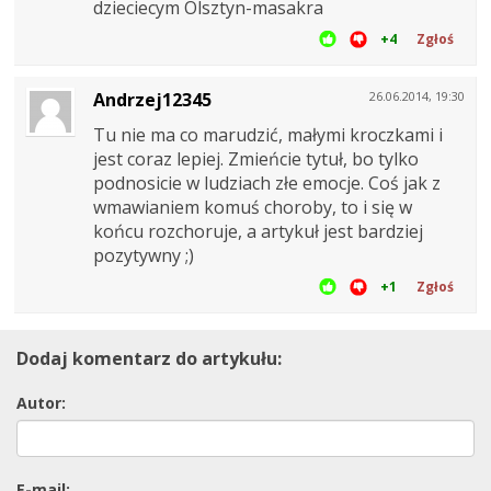
dzieciecym Olsztyn-masakra
+4
Zgłoś
Andrzej12345
26.06.2014, 19:30
Tu nie ma co marudzić, małymi kroczkami i
jest coraz lepiej. Zmieńcie tytuł, bo tylko
podnosicie w ludziach złe emocje. Coś jak z
wmawianiem komuś choroby, to i się w
końcu rozchoruje, a artykuł jest bardziej
pozytywny ;)
+1
Zgłoś
Dodaj komentarz do artykułu:
Autor:
E-mail: