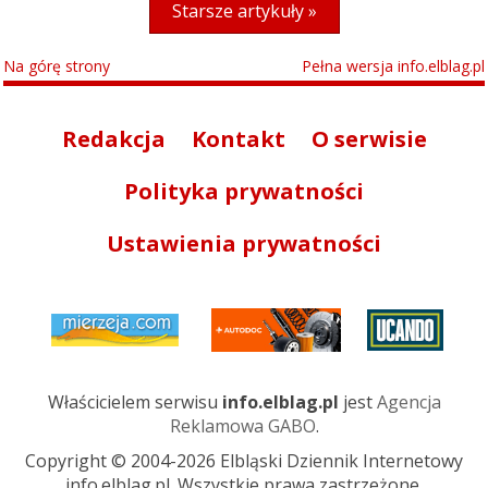
Starsze artykuły »
Na górę strony
Pełna wersja info.elblag.pl
Redakcja
Kontakt
O serwisie
Polityka prywatności
Ustawienia prywatności
Właścicielem serwisu
info.elblag.pl
jest
Agencja
Reklamowa GABO
.
Copyright © 2004-2026 Elbląski Dziennik Internetowy
info.elblag.pl. Wszystkie prawa zastrzeżone.