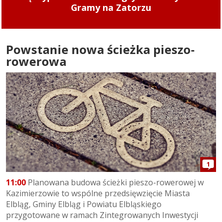
klepisko. To znacząco utrudnia poruszanie się
”
Powstanie nowa ścieżka pieszo-
rowerowa
1
11:00
Planowana budowa ścieżki pieszo-rowerowej w
Kazimierzowie to wspólne przedsięwzięcie Miasta
Elbląg, Gminy Elbląg i Powiatu Elbląskiego
przygotowane w ramach Zintegrowanych Inwestycji