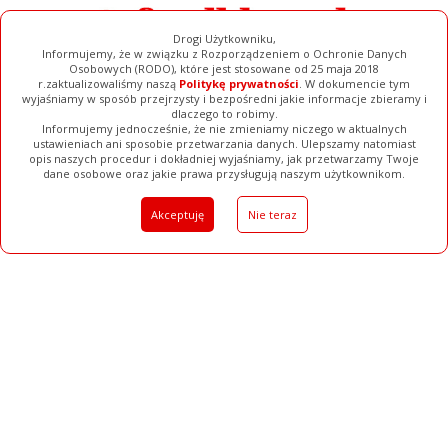
Drogi Użytkowniku,
Informujemy, że w związku z Rozporządzeniem o Ochronie Danych
Osobowych (RODO), które jest stosowane od 25 maja 2018
r.zaktualizowaliśmy naszą
Politykę prywatności
. W dokumencie tym
wyjaśniamy w sposób przejrzysty i bezpośredni jakie informacje zbieramy i
dlaczego to robimy.
Informujemy jednocześnie, że nie zmieniamy niczego w aktualnych
ustawieniach ani sposobie przetwarzania danych. Ulepszamy natomiast
opis naszych procedur i dokładniej wyjaśniamy, jak przetwarzamy Twoje
Galerie
Filmy
Baza Firm
Ogłoszenia
Pełna Wersja
dane osobowe oraz jakie prawa przysługują naszym użytkownikom.
Akceptuję
Nie teraz