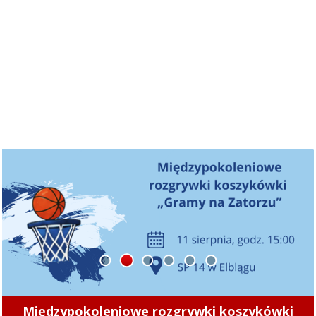
1
2
3
4
5
6
„Zamiast chodnika jest nieutwardzone