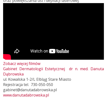
oraz powiększania ust i depilacji laserowej.
Zobacz więcej filmów
Gabinet Dermatologii Estetycznej dr n. med. Danuta
Dąbrowska
ul. Kowalska 1-2/L Elbląg Stare Miasto
Rejestracja tel. 730-050-050
gabinet@danutadabrowska.pl
www.danutadabrowska.pl