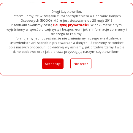
Drogi Użytkowniku,
Informujemy, że w związku z Rozporządzeniem o Ochronie Danych
Osobowych (RODO), które jest stosowane od 25 maja 2018
r.zaktualizowaliśmy naszą
Politykę prywatności
. W dokumencie tym
wyjaśniamy w sposób przejrzysty i bezpośredni jakie informacje zbieramy i
dlaczego to robimy.
Informujemy jednocześnie, że nie zmieniamy niczego w aktualnych
ustawieniach ani sposobie przetwarzania danych. Ulepszamy natomiast
opis naszych procedur i dokładniej wyjaśniamy, jak przetwarzamy Twoje
Galerie
Filmy
Baza Firm
Ogłoszenia
Pełna Wersja
dane osobowe oraz jakie prawa przysługują naszym użytkownikom.
Akceptuję
Nie teraz