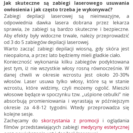
Jak skuteczne są zabiegi laserowego usuwania
owłosienia i jak często trzeba je wykonywać?
Zabiegi depilacji laserowej są nieinwazyjne, a
odpowiednia dawka lasera dobrana przez lekarza
sprawia, że zabiegi są bardzo skuteczne i bezpieczne.
Aby efekty były widoczne trwale, należy przeprowadzić
od 3 do 5 zabiegów depilacji laserowej.
Warto zacząć zabiegi depilacji wiosną, gdy skóra jest
nieopalona, a przez lato będziemy mieli gładkie ciało.
Konieczność wykonania kilku zabiegów podyktowana
jest tym, iż nie wszystkie włosy rosną równocześnie. W
danej chwili w okresie wzrostu jest około 20-30%
włosów. Laser usuwa tylko włosy, które są w stanie
wzrostu, które widzimy, czyli możemy ogolić. Mieszki
włosowe będące w spoczynku tzw. „uśpione cebulki” nie
absorbują promieniowania i wyrastają w późniejszym
okresie za 4-8-12 tygodni. Wtedy przeprowadza się
kolejne sesje.
Zachęcamy do
skorzystania z promocji
i oglądania
filmów przedstawiających zabiegi
medycyny estetycznej