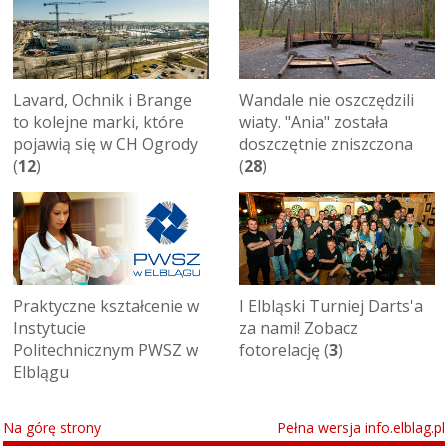
Lavard, Ochnik i Brange
Wandale nie oszczędzili
to kolejne marki, które
wiaty. "Ania" została
pojawią się w CH Ogrody
doszczętnie zniszczona
(
12
)
(
28
)
Praktyczne kształcenie w
I Elbląski Turniej Darts'a
Instytucie
za nami! Zobacz
Politechnicznym PWSZ w
fotorelację (
3
)
Elblągu
Na górę strony
Pełna wersja info.elblag.pl