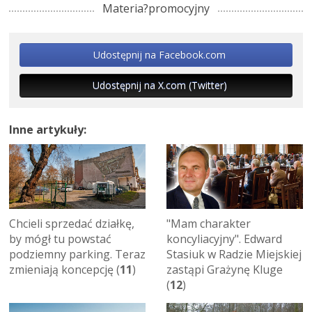
Materia?promocyjny
Udostępnij na Facebook.com
Udostępnij na X.com (Twitter)
Inne artykuły:
Chcieli sprzedać działkę,
"Mam charakter
by mógł tu powstać
koncyliacyjny". Edward
podziemny parking. Teraz
Stasiuk w Radzie Miejskiej
zmieniają koncepcję (
11
)
zastąpi Grażynę Kluge
(
12
)