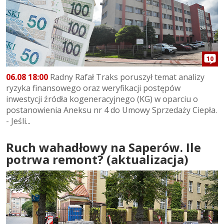
10
06.08 18:00
Radny Rafał Traks poruszył temat analizy
ryzyka finansowego oraz weryfikacji postępów
inwestycji źródła kogeneracyjnego (KG) w oparciu o
postanowienia Aneksu nr 4 do Umowy Sprzedaży Ciepła.
- Jeśli...
Ruch wahadłowy na Saperów. Ile
potrwa remont? (aktualizacja)