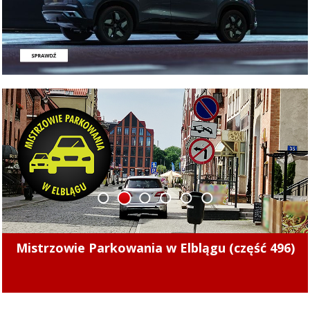
1
2
3
4
5
6
Jeż – mały heros. Apel do kierowców: Ściągnij
nogę z gazu!