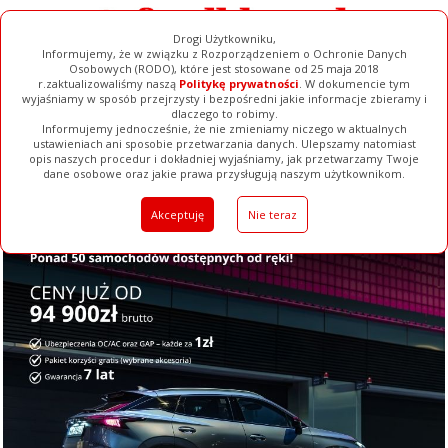
Drogi Użytkowniku,
Informujemy, że w związku z Rozporządzeniem o Ochronie Danych
Osobowych (RODO), które jest stosowane od 25 maja 2018
r.zaktualizowaliśmy naszą
Politykę prywatności
. W dokumencie tym
wyjaśniamy w sposób przejrzysty i bezpośredni jakie informacje zbieramy i
dlaczego to robimy.
Informujemy jednocześnie, że nie zmieniamy niczego w aktualnych
ustawieniach ani sposobie przetwarzania danych. Ulepszamy natomiast
opis naszych procedur i dokładniej wyjaśniamy, jak przetwarzamy Twoje
Galerie
Filmy
Baza Firm
Ogłoszenia
Pełna Wersja
dane osobowe oraz jakie prawa przysługują naszym użytkownikom.
Akceptuję
Nie teraz