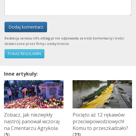
Dodaj komentarz
Redakcja serwisu info.elblag.pl nie odpowiada za treść komentarzy i treści
dostarczone przez firmy i osoby trzecie.
POKAŻ REGULAMIN
Inne artykuły:
Zobacz, jak niezwykły
Pocięto aż 12 rękawów
nastrój panował wczoraj
przeciwpowodziowych!
na Cmentarzu Agrykola
Komu to przeszkadzało?
(
5
)
(
23
)