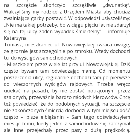
na szczęście skończyło szczęśliwie „dwunatkę”.
Walczyliśmy my rodzice z Urzędem Miasta aby chociaż
zwalniające garby postawić. W odpowiedzi usłyszeliśmy:
„Nie ma takiej potrzeby, bo w ciągu pięciu lat nie zdarzył
się na tej ulicy żaden wypadek śmiertelny” – informuje
Katarzyna.
Tomasz, mieszkaniec ul. Nowowiejskiej zwraca uwagę,
że groźnie jest szczególnie po zmroku. Wtedy dochodzi
tu do wyścigów samochodowych.
- Mieszkałem przez wiele lat przy ul. Nowowiejskiej. Dziś
często bywam tam odwiedzając mamę. Od momentu
poszerzenia ulicy, regularnie dochodzi tam po pierwsze
do wieczornych wyścigów rajdowych. Trzeba wręcz
uciekać na pasach, by nie zostać potrąconym przez
szalonych, przeważnie bardzo młodych kierowców. Chcę
też powiedzieć, że do podobnych sytuacji, na szczęście
nie zakończonych śmiercią dochodzi w tym miejscu dość
często – pisze elblążanin. - Sam tego doświadczyłem
miesiąc temu, kiedy jeden z samochodów się zatrzymał
ale inne przejechały przez pasy z dużą prędkością.