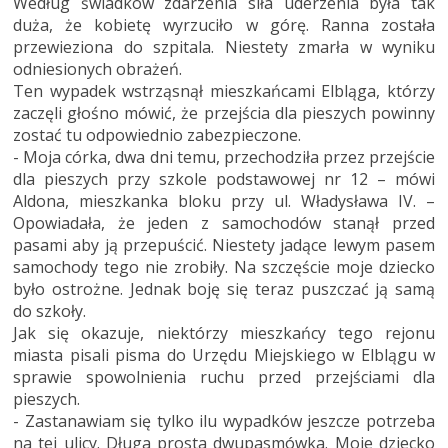
Według świadków zdarzenia siła uderzenia była tak
duża, że kobietę wyrzuciło w górę. Ranna została
przewieziona do szpitala. Niestety zmarła w wyniku
odniesionych obrażeń.
Ten wypadek wstrząsnął mieszkańcami Elbląga, którzy
zaczęli głośno mówić, że przejścia dla pieszych powinny
zostać tu odpowiednio zabezpieczone.
- Moja córka, dwa dni temu, przechodziła przez przejście
dla pieszych przy szkole podstawowej nr 12 – mówi
Aldona, mieszkanka bloku przy ul. Władysława IV. –
Opowiadała, że jeden z samochodów stanął przed
pasami aby ją przepuścić. Niestety jadące lewym pasem
samochody tego nie zrobiły. Na szczęście moje dziecko
było ostrożne. Jednak boję się teraz puszczać ją samą
do szkoły.
Jak się okazuje, niektórzy mieszkańcy tego rejonu
miasta pisali pisma do Urzędu Miejskiego w Elblągu w
sprawie spowolnienia ruchu przed przejściami dla
pieszych.
- Zastanawiam się tylko ilu wypadków jeszcze potrzeba
na tej ulicy. Długa prosta dwupasmówka. Moje dziecko