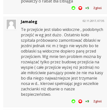
powalczy o rabat dla Elbląga
+5
Zgłoś
Jamaleg
02.11.2017, 07:35
Te przejście jest słabo widoczne , podobnych
przejść w eg jest dużo . Ostatnio koło
szpitala próbowano zamontować dblaski w
jezdni jednak nic m z tego nie wyszło bo te
odblaski są widoczne dopiero parę przed
przejściem. Wg mnie ten problem można by
rozwiązać tylko przez budowę przejścia na
wyspie ( całe przejście wyżej niż jezdnia) no
ale miłościwie panujący powie że nie ma kasy
bo dla niego najważniejsze jest trzymanie
nosa w d... klerowi spełniając jego wszelkie
zachcianki niż dbanie o nasze
bezpieczeństwo.
+9
Zgłoś