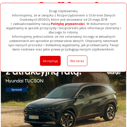
Drogi Użytkowniku,
Informujemy, że w związku z Rozporządzeniem o Ochronie Danych
Osobowych (RODO), które jest stosowane od 25 maja 2018
r.zaktualizowaliśmy naszą
Politykę prywatności
. W dokumencie tym
wyjaśniamy w sposób przejrzysty i bezpośredni jakie informacje zbieramy i
dlaczego to robimy.
Informujemy jednocześnie, że nie zmieniamy niczego w aktualnych
ustawieniach ani sposobie przetwarzania danych. Ulepszamy natomiast
opis naszych procedur i dokładniej wyjaśniamy, jak przetwarzamy Twoje
Galerie
Filmy
Baza Firm
Ogłoszenia
Pełna Wersja
dane osobowe oraz jakie prawa przysługują naszym użytkownikom.
Akceptuję
Nie teraz