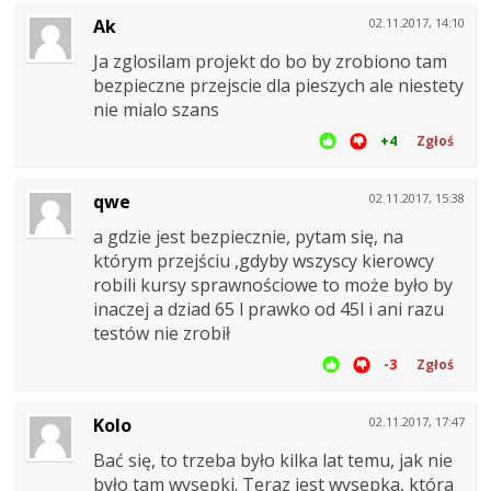
Ak
02.11.2017, 14:10
Ja zglosilam projekt do bo by zrobiono tam
bezpieczne przejscie dla pieszych ale niestety
nie mialo szans
+4
Zgłoś
qwe
02.11.2017, 15:38
a gdzie jest bezpiecznie, pytam się, na
którym przejściu ,gdyby wszyscy kierowcy
robili kursy sprawnościowe to może było by
inaczej a dziad 65 l prawko od 45l i ani razu
testów nie zrobił
-3
Zgłoś
Kolo
02.11.2017, 17:47
Bać się, to trzeba było kilka lat temu, jak nie
było tam wysepki. Teraz jest wysepka, która