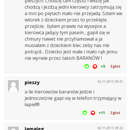
pieszych. Chodzę tam często i widzę jak
chodzą i jezdzą jedni kierowcy zatrzymują się
a inni po piętach mało nie przejadą. Szłam we
wtorek z dzieckiem przez to przeklęte
przejście . byłam prawie na wysepce a
kierowca jadący tym pasem , gapił się w
chmury nawet nie przyhamował a ja
musiałam z dzieckiem biec żeby nas nie
potrącił... Dziecko jest małe i mało rąk jemu
nie wyrwie przez takich BARANÓW !
+5
Zgłoś
pieszy
02.11.2017, 09:21
a ile kierowców baranów jedzie i
jednocześnie gapi się w telefon trzymający w
łapie!!!!!
+11
Zgłoś
Jamaleg
02.11.2017, 09:22