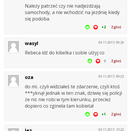
Należy patrzeć czy nie nadjeżdżają
samochody, a nie wchodzić na jezdnię kiedy
się podoba.
+2
Zgłoś
wasyl
03.11.2017, 09:20
Rebeca idź do kibelka i sobie ulżyj co
0
Zgłoś
oza
03.11.2017, 09:22
do mi.. czyli widziałeś te zdarzenie, czyli ktoś
***yknął jednak w ten znak, dziwię się policji
że nic nie robi w tym kierunku, przecież
dopiero co zgineła tam kobieta!
+1
Zgłoś
Jez
03.11.2017, 13:22