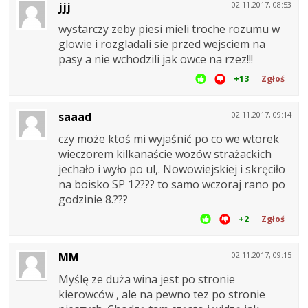
jjj
02.11.2017, 08:53
wystarczy zeby piesi mieli troche rozumu w
glowie i rozgladali sie przed wejsciem na
pasy a nie wchodzili jak owce na rzez!!!
+13
Zgłoś
saaad
02.11.2017, 09:14
czy może ktoś mi wyjaśnić po co we wtorek
wieczorem kilkanaście wozów strażackich
jechało i wyło po ul,. Nowowiejskiej i skręciło
na boisko SP 12??? to samo wczoraj rano po
godzinie 8.???
+2
Zgłoś
MM
02.11.2017, 09:15
Myślę ze duża wina jest po stronie
kierowców , ale na pewno tez po stronie