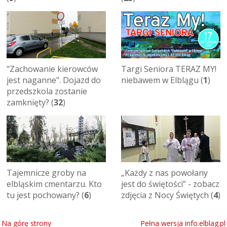
"Zachowanie kierowców
Targi Seniora TERAZ MY!
jest naganne". Dojazd do
niebawem w Elblągu (
1
)
przedszkola zostanie
zamknięty? (
32
)
Tajemnicze groby na
„Każdy z nas powołany
elbląskim cmentarzu. Kto
jest do świętości” - zobacz
tu jest pochowany? (
6
)
zdjęcia z Nocy Świętych (
4
)
Na górę strony
Pełna wersja info.elblag.pl