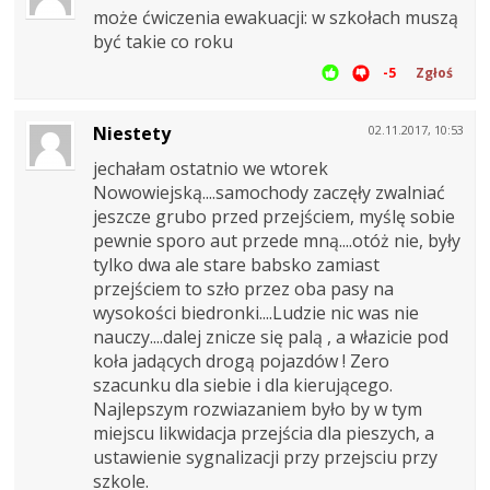
może ćwiczenia ewakuacji: w szkołach muszą
być takie co roku
-5
Zgłoś
Niestety
02.11.2017, 10:53
jechałam ostatnio we wtorek
Nowowiejską....samochody zaczęły zwalniać
jeszcze grubo przed przejściem, myślę sobie
pewnie sporo aut przede mną....otóż nie, były
tylko dwa ale stare babsko zamiast
przejściem to szło przez oba pasy na
wysokości biedronki....Ludzie nic was nie
nauczy....dalej znicze się palą , a włazicie pod
koła jadących drogą pojazdów ! Zero
szacunku dla siebie i dla kierującego.
Najlepszym rozwiazaniem było by w tym
miejscu likwidacja przejścia dla pieszych, a
ustawienie sygnalizacji przy przejsciu przy
szkole.