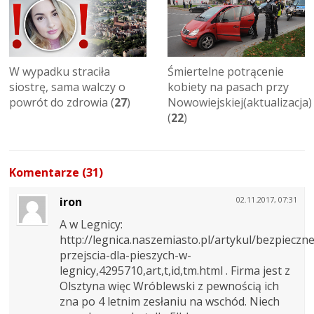
W wypadku straciła
Śmiertelne potrącenie
siostrę, sama walczy o
kobiety na pasach przy
powrót do zdrowia (
27
)
Nowowiejskiej(aktualizacja)
(
22
)
Komentarze (31)
iron
02.11.2017, 07:31
A w Legnicy:
http://legnica.naszemiasto.pl/artykul/bezpieczne
przejscia-dla-pieszych-w-
legnicy,4295710,art,t,id,tm.html . Firma jest z
Olsztyna więc Wróblewski z pewnością ich
zna po 4 letnim zesłaniu na wschód. Niech