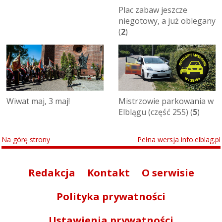
Plac zabaw jeszcze
niegotowy, a już oblegany
(
2
)
Wiwat maj, 3 maj!
Mistrzowie parkowania w
Elblągu (część 255) (
5
)
Na górę strony
Pełna wersja info.elblag.pl
Redakcja
Kontakt
O serwisie
Polityka prywatności
Ustawienia prywatności