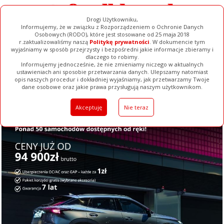
Drogi Użytkowniku,
Informujemy, że w związku z Rozporządzeniem o Ochronie Danych
Osobowych (RODO), które jest stosowane od 25 maja 2018
r.zaktualizowaliśmy naszą
Politykę prywatności
. W dokumencie tym
wyjaśniamy w sposób przejrzysty i bezpośredni jakie informacje zbieramy i
dlaczego to robimy.
Informujemy jednocześnie, że nie zmieniamy niczego w aktualnych
ustawieniach ani sposobie przetwarzania danych. Ulepszamy natomiast
opis naszych procedur i dokładniej wyjaśniamy, jak przetwarzamy Twoje
Galerie
Filmy
Baza Firm
Ogłoszenia
Pełna Wersja
dane osobowe oraz jakie prawa przysługują naszym użytkownikom.
Akceptuję
Nie teraz