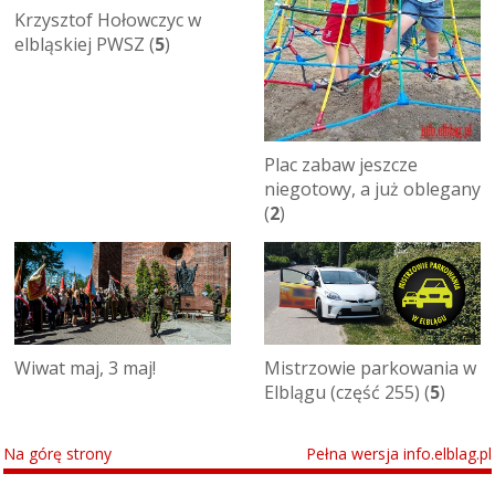
Krzysztof Hołowczyc w
elbląskiej PWSZ (
5
)
Plac zabaw jeszcze
niegotowy, a już oblegany
(
2
)
Wiwat maj, 3 maj!
Mistrzowie parkowania w
Elblągu (część 255) (
5
)
Na górę strony
Pełna wersja info.elblag.pl