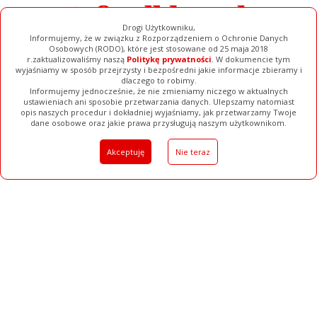
Drogi Użytkowniku,
Informujemy, że w związku z Rozporządzeniem o Ochronie Danych
Osobowych (RODO), które jest stosowane od 25 maja 2018
r.zaktualizowaliśmy naszą
Politykę prywatności
. W dokumencie tym
wyjaśniamy w sposób przejrzysty i bezpośredni jakie informacje zbieramy i
dlaczego to robimy.
Informujemy jednocześnie, że nie zmieniamy niczego w aktualnych
ustawieniach ani sposobie przetwarzania danych. Ulepszamy natomiast
opis naszych procedur i dokładniej wyjaśniamy, jak przetwarzamy Twoje
Galerie
Filmy
Baza Firm
Ogłoszenia
Pełna Wersja
dane osobowe oraz jakie prawa przysługują naszym użytkownikom.
Akceptuję
Nie teraz