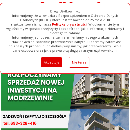
Drogi Użytkowniku,
Informujemy, że w związku z Rozporządzeniem o Ochronie Danych
Osobowych (RODO), które jest stosowane od 25 maja 2018
r.zaktualizowaliśmy naszą
Politykę prywatności
. W dokumencie tym
wyjaśniamy w sposób przejrzysty i bezpośredni jakie informacje zbieramy i
dlaczego to robimy.
Informujemy jednocześnie, że nie zmieniamy niczego w aktualnych
ustawieniach ani sposobie przetwarzania danych. Ulepszamy natomiast
opis naszych procedur i dokładniej wyjaśniamy, jak przetwarzamy Twoje
Galerie
Filmy
Baza Firm
Ogłoszenia
Pełna Wersja
dane osobowe oraz jakie prawa przysługują naszym użytkownikom.
Akceptuję
Nie teraz