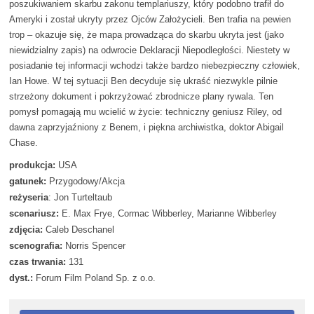
poszukiwaniem skarbu zakonu templariuszy, który podobno trafił do
Ameryki i został ukryty przez Ojców Założycieli. Ben trafia na pewien
trop – okazuje się, że mapa prowadząca do skarbu ukryta jest (jako
niewidzialny zapis) na odwrocie Deklaracji Niepodległości. Niestety w
posiadanie tej informacji wchodzi także bardzo niebezpieczny człowiek,
Ian Howe. W tej sytuacji Ben decyduje się ukraść niezwykle pilnie
strzeżony dokument i pokrzyżować zbrodnicze plany rywala. Ten
pomysł pomagają mu wcielić w życie: techniczny geniusz Riley, od
dawna zaprzyjaźniony z Benem, i piękna archiwistka, doktor Abigail
Chase.
produkcja:
USA
gatunek:
Przygodowy/Akcja
reżyseria
: Jon Turteltaub
scenariusz:
E. Max Frye, Cormac Wibberley, Marianne Wibberley
zdjęcia:
Caleb Deschanel
scenografia:
Norris Spencer
czas trwania:
131
dyst.:
Forum Film Poland Sp. z o.o.