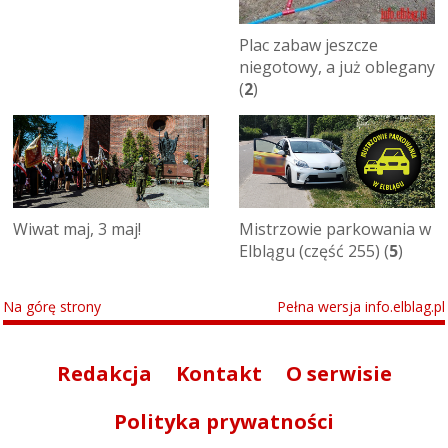
Plac zabaw jeszcze
niegotowy, a już oblegany
(
2
)
Wiwat maj, 3 maj!
Mistrzowie parkowania w
Elblągu (część 255) (
5
)
Na górę strony
Pełna wersja info.elblag.pl
Redakcja
Kontakt
O serwisie
Polityka prywatności