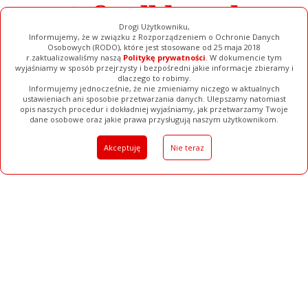
Drogi Użytkowniku,
Informujemy, że w związku z Rozporządzeniem o Ochronie Danych
Osobowych (RODO), które jest stosowane od 25 maja 2018
r.zaktualizowaliśmy naszą
Politykę prywatności
. W dokumencie tym
wyjaśniamy w sposób przejrzysty i bezpośredni jakie informacje zbieramy i
dlaczego to robimy.
Informujemy jednocześnie, że nie zmieniamy niczego w aktualnych
ustawieniach ani sposobie przetwarzania danych. Ulepszamy natomiast
opis naszych procedur i dokładniej wyjaśniamy, jak przetwarzamy Twoje
Galerie
Filmy
Baza Firm
Ogłoszenia
Pełna Wersja
dane osobowe oraz jakie prawa przysługują naszym użytkownikom.
Akceptuję
Nie teraz