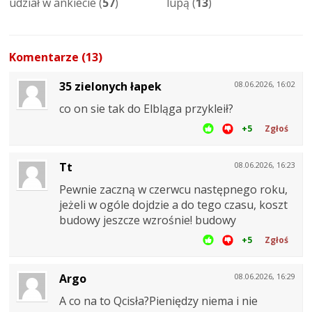
udział w ankiecie (
57
)
lupą (
13
)
Komentarze (13)
35 zielonych łapek
08.06.2026, 16:02
co on sie tak do Elbląga przykleił?
+5
Zgłoś
Tt
08.06.2026, 16:23
Pewnie zaczną w czerwcu następnego roku,
jeżeli w ogóle dojdzie a do tego czasu, koszt
budowy jeszcze wzrośnie! budowy
+5
Zgłoś
Argo
08.06.2026, 16:29
A co na to Qcisła?Pieniędzy niema i nie