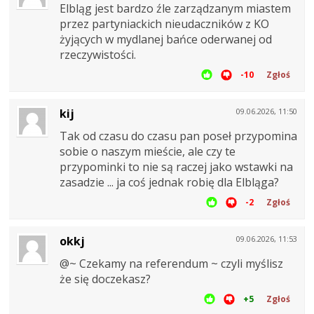
Elbląg jest bardzo źle zarządzanym miastem
przez partyniackich nieudaczników z KO
żyjących w mydlanej bańce oderwanej od
rzeczywistości.
-10
Zgłoś
kij
09.06.2026, 11:50
Tak od czasu do czasu pan poseł przypomina
sobie o naszym mieście, ale czy te
przypominki to nie są raczej jako wstawki na
zasadzie ... ja coś jednak robię dla Elbląga?
-2
Zgłoś
okkj
09.06.2026, 11:53
@~ Czekamy na referendum ~ czyli myślisz
że się doczekasz?
+5
Zgłoś