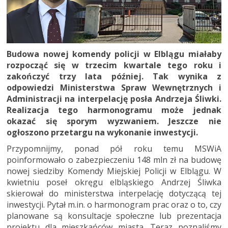
Budowa nowej komendy policji w Elblągu miałaby
rozpocząć się w trzecim kwartale tego roku i
zakończyć trzy lata później. Tak wynika z
odpowiedzi Ministerstwa Spraw Wewnętrznych i
Administracji na interpelację posła Andrzeja Śliwki.
Realizacja tego harmonogramu może jednak
okazać się sporym wyzwaniem. Jeszcze nie
ogłoszono przetargu na wykonanie inwestycji.
Przypomnijmy, ponad pół roku temu MSWiA
poinformowało o zabezpieczeniu 148 mln zł na budowę
nowej siedziby Komendy Miejskiej Policji w Elblągu. W
kwietniu poseł okręgu elbląskiego Andrzej Śliwka
skierował do ministerstwa interpelację dotyczącą tej
inwestycji. Pytał m.in. o harmonogram prac oraz o to, czy
planowane są konsultacje społeczne lub prezentacja
projektu dla mieszkańców miasta. Teraz poznaliśmy