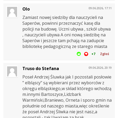
Olo
09.06.2026, 17:11
Zamiast nowej siedziby dla nauczycieli na
Saperów, powinni przeznaczyć kasę dla
policji na budowę. Uczni ubywa , szkół ubywa
, nauczycieli ubywa A oni nową siedzibę na
Saperów i jeszcze tam pchają na zadupcie
bibliotekę pedagogiczną ze starego miasta
+7
Zgłoś
Truso do Stefana
09.06.2026, 20:19
Poseł Andrzej Śluwka jak I pozostali posłowie
" elbląscy" są wybierani przez wyborców z
okręgu elbląskiego,w skład którego wchodzą
m.innymi Bartoszyce,Lidzbark
Warmiński,Braniewo, Orneta i sporo gmin na
południe od naszego miasta,więc określenie
źe poseł Andrzej Śliwka nie jest nasz,a
pozostali - tak.Uważam za brak