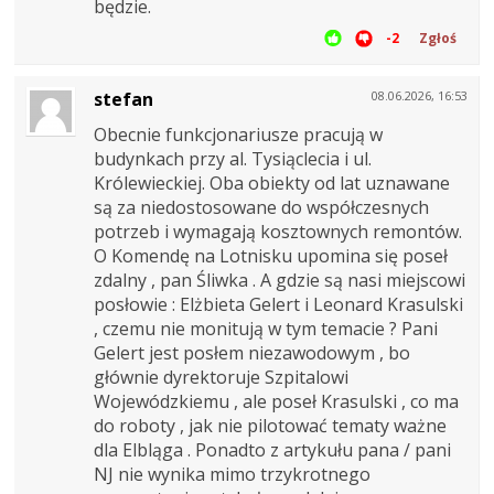
będzie.
-2
Zgłoś
stefan
08.06.2026, 16:53
Obecnie funkcjonariusze pracują w
budynkach przy al. Tysiąclecia i ul.
Królewieckiej. Oba obiekty od lat uznawane
są za niedostosowane do współczesnych
potrzeb i wymagają kosztownych remontów.
O Komendę na Lotnisku upomina się poseł
zdalny , pan Śliwka . A gdzie są nasi miejscowi
posłowie : Elżbieta Gelert i Leonard Krasulski
, czemu nie monitują w tym temacie ? Pani
Gelert jest posłem niezawodowym , bo
głównie dyrektoruje Szpitalowi
Wojewódzkiemu , ale poseł Krasulski , co ma
do roboty , jak nie pilotować tematy ważne
dla Elbląga . Ponadto z artykułu pana / pani
NJ nie wynika mimo trzykrotnego