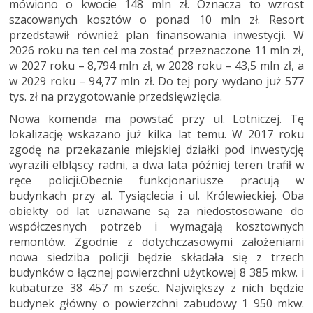
mówiono o kwocie 148 mln zł. Oznacza to wzrost
szacowanych kosztów o ponad 10 mln zł. Resort
przedstawił również plan finansowania inwestycji. W
2026 roku na ten cel ma zostać przeznaczone 11 mln zł,
w 2027 roku – 8,794 mln zł, w 2028 roku – 43,5 mln zł, a
w 2029 roku – 94,77 mln zł. Do tej pory wydano już 577
tys. zł na przygotowanie przedsięwzięcia.
Nowa komenda ma powstać przy ul. Lotniczej. Tę
lokalizację wskazano już kilka lat temu. W 2017 roku
zgodę na przekazanie miejskiej działki pod inwestycję
wyrazili elbląscy radni, a dwa lata później teren trafił w
ręce policji.Obecnie funkcjonariusze pracują w
budynkach przy al. Tysiąclecia i ul. Królewieckiej. Oba
obiekty od lat uznawane są za niedostosowane do
współczesnych potrzeb i wymagają kosztownych
remontów. Zgodnie z dotychczasowymi założeniami
nowa siedziba policji będzie składała się z trzech
budynków o łącznej powierzchni użytkowej 8 385 mkw. i
kubaturze 38 457 m sześc. Największy z nich będzie
budynek główny o powierzchni zabudowy 1 950 mkw.