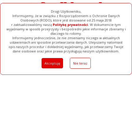
Drogi Użytkowniku,
Informujemy, że w związku z Rozporządzeniem o Ochronie Danych
Osobowych (RODO), które jest stosowane od 25 maja 2018
r.zaktualizowaliśmy naszą
Politykę prywatności
. W dokumencie tym
wyjaśniamy w sposób przejrzysty i bezpośredni jakie informacje zbieramy i
dlaczego to robimy.
Informujemy jednocześnie, że nie zmieniamy niczego w aktualnych
ustawieniach ani sposobie przetwarzania danych. Ulepszamy natomiast
opis naszych procedur i dokładniej wyjaśniamy, jak przetwarzamy Twoje
Galerie
Filmy
Baza Firm
Ogłoszenia
Pełna Wersja
dane osobowe oraz jakie prawa przysługują naszym użytkownikom.
Akceptuję
Nie teraz