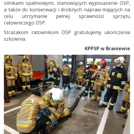
silnikami spalinowymi, stanowiących wyposażenie OSP,
a także do konserwacji i drobnych napraw mających na
celu utrzymanie pełnej sprawności sprzętu
ratowniczego OSP.
Strażakom ratownikom OSP gratulujemy ukończenia
szkolenia.
KPPSP w Braniewie