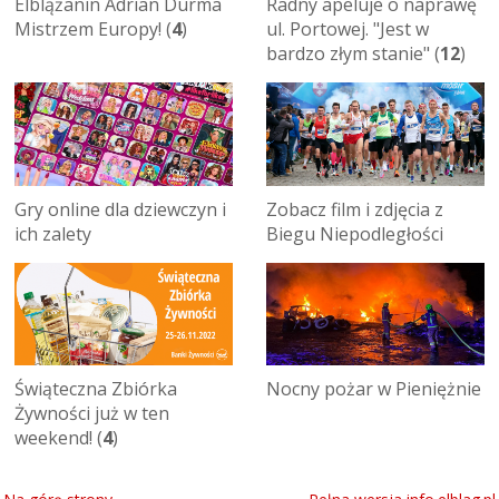
Elblążanin Adrian Durma
Radny apeluje o naprawę
Mistrzem Europy! (
4
)
ul. Portowej. "Jest w
bardzo złym stanie" (
12
)
Gry online dla dziewczyn i
Zobacz film i zdjęcia z
ich zalety
Biegu Niepodległości
Świąteczna Zbiórka
Nocny pożar w Pieniężnie
Żywności już w ten
weekend! (
4
)