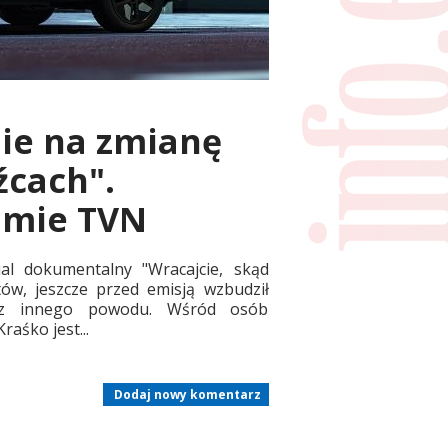
nie na zmianę
źcach".
amie TVN
al dokumentalny "Wracajcie, skąd
ntów, jeszcze przed emisją wzbudził
ze z innego powodu. Wśród osób
aśko jest...
Dodaj nowy komentarz