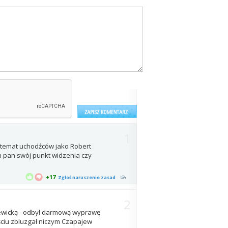
1
a temat uchodźców jako Robert
ia pan swój punkt widzenia czy
+17
Zgłoś naruszenie zasad
2
szewicką - odbył darmową wyprawę
ściu zbluzgał niczym Czapajew