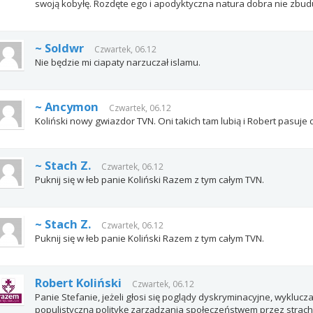
swoją kobyłę. Rozdęte ego i apodyktyczna natura dobra nie zbudu
~ Soldwr
Czwartek, 06.12
Nie będzie mi ciapaty narzuczał islamu.
~ Ancymon
Czwartek, 06.12
Koliński nowy gwiazdor TVN. Oni takich tam lubią i Robert pasuje
~ Stach Z.
Czwartek, 06.12
Puknij się w łeb panie Koliński Razem z tym całym TVN.
~ Stach Z.
Czwartek, 06.12
Puknij się w łeb panie Koliński Razem z tym całym TVN.
Robert Koliński
Czwartek, 06.12
Panie Stefanie, jeżeli głosi się poglądy dyskryminacyjne, wyklucz
populistyczną politykę zarządzania społeczeństwem przez strach