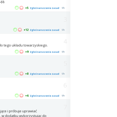
ją.
+5
Zgłoś naruszenie zasad
3
+12
Zgłoś naruszenie zasad
4
 do tego układu towarzyskiego.
+9
Zgłoś naruszenie zasad
5
+8
Zgłoś naruszenie zasad
6
+6
Zgłoś naruszenie zasad
7
ające i próbuje uprawiać
, w dodatku wykorzystując do