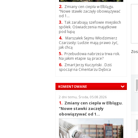
2.
Zmiany cen ciepła w Elblągu.
"Nowe stawki zaczęły obowiązywać
od 1...
3.
Tak zarabiają szefowie miejskich
spółek. Oświadczenia majątkowe
pod lupą
4.
Marszałek Sejmu Włodzimierz
Czarzasty: Ludzie mają prawo żyć,
jak chcą
Zos
5.
Przebudowa nabrzeża trwa rok.
Na jakim etapie są prace?
6.
Zmarł Jerzy Kuczyński . Dziś
spoczął na Cmentarzu Dębica
KOMENTOWANE
2 dni temu, Środa, 05.08.2026
1.
Zmiany cen ciepła w Elblągu.
"Nowe stawki zaczęły
obowiązywać od 1...