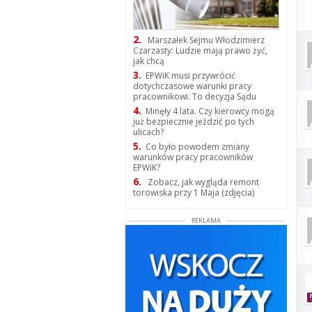
2.
Marszałek Sejmu Włodzimierz
Czarzasty: Ludzie mają prawo żyć,
jak chcą
3.
EPWiK musi przywrócić
dotychczasowe warunki pracy
pracownikowi. To decyzja Sądu
4.
Minęły 4 lata. Czy kierowcy mogą
już bezpiecznie jeździć po tych
ulicach?
5.
Co było powodem zmiany
warunków pracy pracowników
EPWiK?
6.
Zobacz, jak wygląda remont
torowiska przy 1 Maja (zdjęcia)
REKLAMA