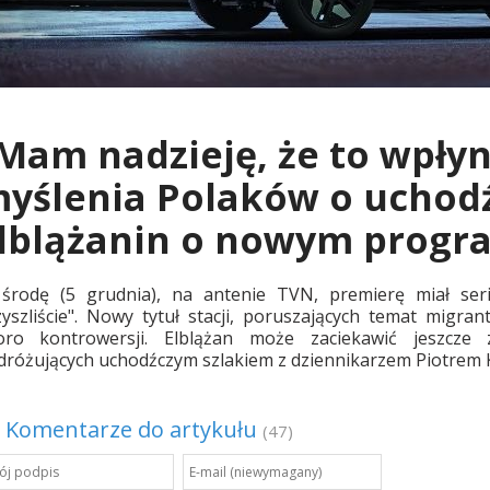
Mam nadzieję, że to wpły
yślenia Polaków o uchod
lblążanin o nowym progr
środę (5 grudnia), na antenie TVN, premierę miał seri
zyszliście". Nowy tytuł stacji, poruszających temat migra
oro kontrowersji. Elblążan może zaciekawić jeszc
różujących uchodźczym szlakiem z dziennikarzem Piotrem Kr
Komentarze do artykułu
(47)