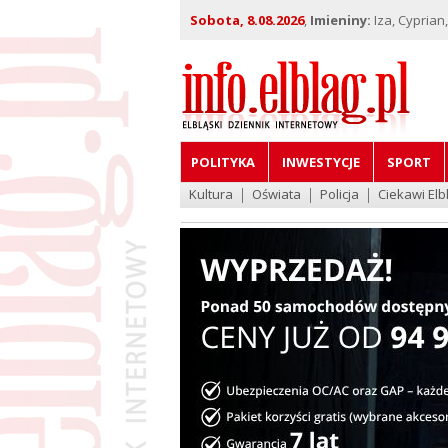
Sobota, 8.08.2026
,
Imieniny:
Iza, Cyprian
POLITYKA
INWESTYCJE
SPORT
Kultura
Oświata
Policja
Ciekawi Elb