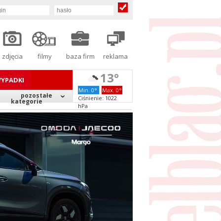
zdjęcia
filmy
baza firm
reklama
13°
YPADKI
Min. 0°
Max. 0°
pozostałe
Ciśnienie: 1022
kategorie
hPa