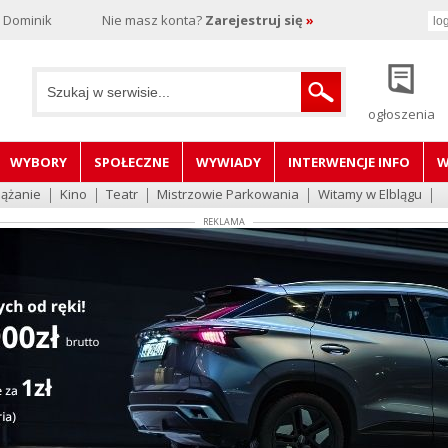
, Dominik
Nie masz konta?
Zarejestruj się
»
ogłoszenia
WYBORY
SPOŁECZNE
WYWIADY
INTERWENCJE INFO
W
lążanie
Kino
Teatr
Mistrzowie Parkowania
Witamy w Elblągu
REKLAMA