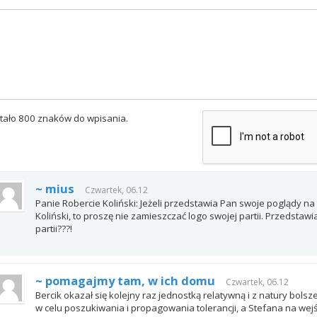
tało 800 znaków do wpisania.
~ mius
Czwartek, 06.12
Panie Robercie Koliński: Jeżeli przedstawia Pan swoje poglądy n
Koliński, to proszę nie zamieszczać logo swojej partii. Przedstaw
partii???!
~ pomagajmy tam, w ich domu
Czwartek, 06.12
Bercik okazał się kolejny raz jednostką relatywną i z natury bol
w celu poszukiwania i propagowania tolerancji, a Stefana na wej