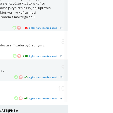
ię liczyć, że ktoś to w końcu
awia ją cynicznie PiS, ba, uprawia
- ktoś wam w końcu musi
e rodem z mokrego snu
--16
Zgłoś naruszenie zasad
8
e dostaje. Trzeba być jednym z
+10
Zgłoś naruszenie zasad
9
 .....
+5
Zgłoś naruszenie zasad
10
+8
Zgłoś naruszenie zasad
NASTĘPNE »