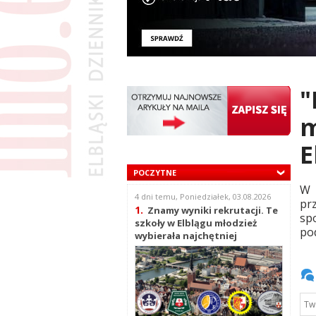
"
m
E
POCZYTNE
W 
4 dni temu, Poniedziałek, 03.08.2026
pr
1.
Znamy wyniki rekrutacji. Te
sp
szkoły w Elblągu młodzież
pod
wybierała najchętniej