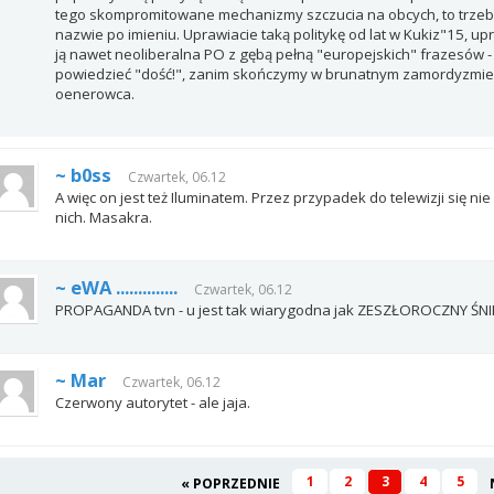
tego skompromitowane mechanizmy szczucia na obcych, to trzeba s
nazwie po imieniu. Uprawiacie taką politykę od lat w Kukiz"15, upr
ją nawet neoliberalna PO z gębą pełną "europejskich" frazesów 
powiedzieć "dość!", zanim skończymy w brunatnym zamordyzmi
oenerowca.
~ b0ss
Czwartek, 06.12
A więc on jest też Iluminatem. Przez przypadek do telewizji się ni
nich. Masakra.
~ eWA ..............
Czwartek, 06.12
PROPAGANDA tvn - u jest tak wiarygodna jak ZESZŁOROCZNY ŚNIEG
~ Mar
Czwartek, 06.12
Czerwony autorytet - ale jaja.
1
2
3
4
5
« POPRZEDNIE