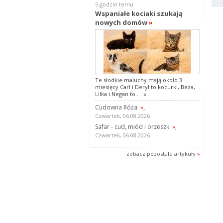
5 godzin temu
Wspaniałe kociaki szukają
nowych domów
»
Te słodkie maluchy mają około 3
miesięcy Carl i Deryl to kocurki, Beza,
Lilka i Negan to...
»
Cudowna Róża
»
,
Czwartek, 06.08.2026
Safar - cud, miód i orzeszki
»
,
Czwartek, 06.08.2026
zobacz pozostale artykuły
»