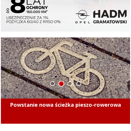
1
2
3
4
Minęły 4 lata. Sprawdziliśmy, czy kierowcy
mogą już bezpiecznie jeździć po tych ulicach