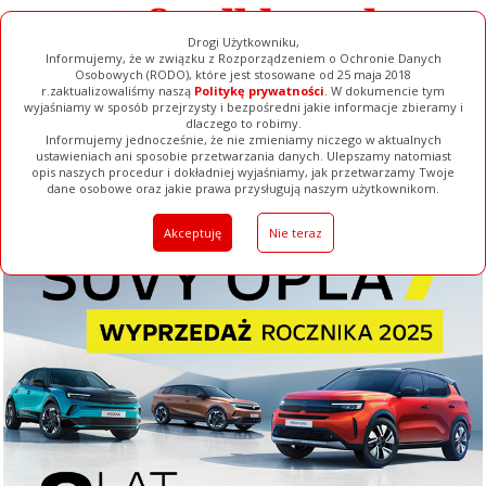
Drogi Użytkowniku,
Informujemy, że w związku z Rozporządzeniem o Ochronie Danych
Osobowych (RODO), które jest stosowane od 25 maja 2018
r.zaktualizowaliśmy naszą
Politykę prywatności
. W dokumencie tym
wyjaśniamy w sposób przejrzysty i bezpośredni jakie informacje zbieramy i
dlaczego to robimy.
Informujemy jednocześnie, że nie zmieniamy niczego w aktualnych
ustawieniach ani sposobie przetwarzania danych. Ulepszamy natomiast
opis naszych procedur i dokładniej wyjaśniamy, jak przetwarzamy Twoje
Galerie
Filmy
Baza Firm
Ogłoszenia
Pełna Wersja
dane osobowe oraz jakie prawa przysługują naszym użytkownikom.
Akceptuję
Nie teraz