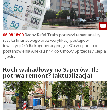
9
06.08 18:00
Radny Rafał Traks poruszył temat analizy
ryzyka finansowego oraz weryfikacji postępów
inwestycji źródła kogeneracyjnego (KG) w oparciu o
postanowienia Aneksu nr 4 do Umowy Sprzedaży Ciepła.
- Jeśli...
Ruch wahadłowy na Saperów. Ile
potrwa remont? (aktualizacja)