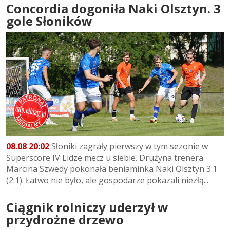
Concordia dogoniła Naki Olsztyn. 3
gole Słoników
08.08 20:02
Słoniki zagrały pierwszy w tym sezonie w
Superscore IV Lidze mecz u siebie. Drużyna trenera
Marcina Szwedy pokonała beniaminka Naki Olsztyn 3:1
(2:1). Łatwo nie było, ale gospodarze pokazali niezłą...
Ciągnik rolniczy uderzył w
przydrożne drzewo