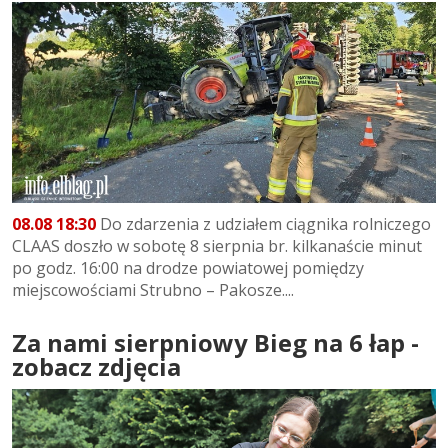
08.08 18:30
Do zdarzenia z udziałem ciągnika rolniczego
CLAAS doszło w sobotę 8 sierpnia br. kilkanaście minut
po godz. 16:00 na drodze powiatowej pomiędzy
miejscowościami Strubno – Pakosze....
Za nami sierpniowy Bieg na 6 łap -
zobacz zdjęcia