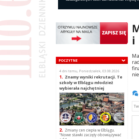
M
i
Ma
POCZYTNE
ra
fi
4 dni temu, Poniedziałek, 03.08.2026
nie
1.
Znamy wyniki rekrutacji. Te
szkoły w Elblągu młodzież
wybierała najchętniej
2.
Zmiany cen ciepła w Elblągu.
"Nowe stawki zaczęły obowiązywać