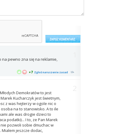
1
to na pewno zna się na reklamie,
+7
Zgłoś naruszenie zasad
2
 Młodych Demokratów to jest
 Marek Kucharczyk jest świetnym,
sc z was hejterzy w ogole nic o
osoba na to stanowisko. A to ile
ami ale was drogie dzieci to
a podatki)... I to, ze Pan Marek
R nie pozwoli sobie dmuchac w
.. Mialem jeszcze dodac,