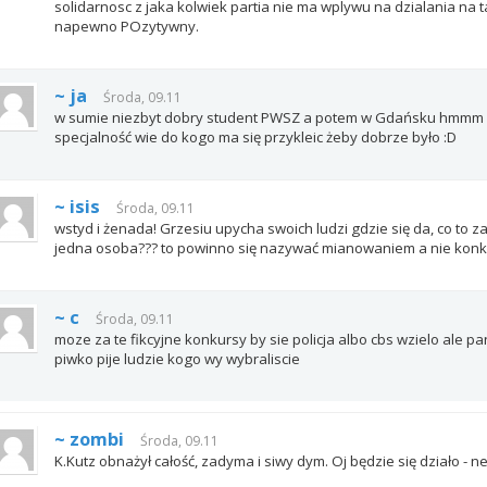
solidarnosc z jaka kolwiek partia nie ma wplywu na dzialania na t
napewno POzytywny.
~ ja
Środa, 09.11
w sumie niezbyt dobry student PWSZ a potem w Gdańsku hmmm wi
specjalność wie do kogo ma się przykleic żeby dobrze było :D
~ isis
Środa, 09.11
wstyd i żenada! Grzesiu upycha swoich ludzi gdzie się da, co to z
jedna osoba??? to powinno się nazywać mianowaniem a nie konk
~ c
Środa, 09.11
moze za te fikcyjne konkursy by sie policja albo cbs wzielo ale p
piwko pije ludzie kogo wy wybraliscie
~ zombi
Środa, 09.11
K.Kutz obnażył całość, zadyma i siwy dym. Oj będzie się działo - 