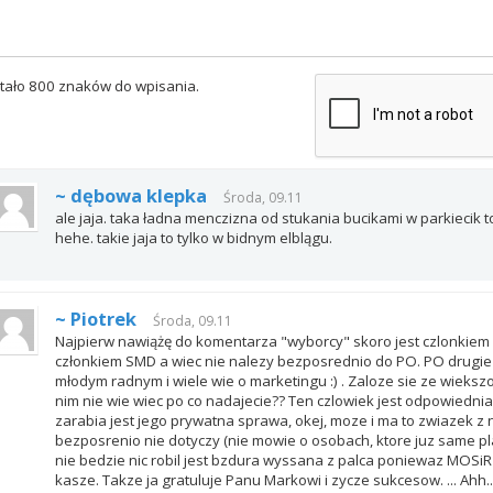
tało 800 znaków do wpisania.
~ dębowa klepka
Środa, 09.11
ale jaja. taka ładna menczizna od stukania bucikami w parkiecik 
hehe. takie jaja to tylko w bidnym elblągu.
~ Piotrek
Środa, 09.11
Najpierw nawiążę do komentarza "wyborcy" skoro jest czlonkiem
członkiem SMD a wiec nie nalezy bezposrednio do PO. PO drugie
młodym radnym i wiele wie o marketingu :) . Zaloze sie ze wiekszo
nim nie wie wiec po co nadajecie?? Ten czlowiek jest odpowiednia 
zarabia jest jego prywatna sprawa, okej, moze i ma to zwiazek z n
bezposrenio nie dotyczy (nie mowie o osobach, ktore juz same plac
nie bedzie nic robil jest bzdura wyssana z palca poniewaz MOSi
kasze. Takze ja gratuluje Panu Markowi i zycze sukcesow. ... Ahh.