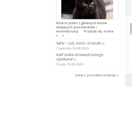
Róża to jeden z głównych kotów
witających pracowników i
wolontariuszy. Przytula się, ociera
i...
»
Safar - cud, miód i orzeszki
»
,
Czwartek, 06.08.2026
Kalif szuka doświadczonego
opiekuna!
»
,
Środa, 05.08.2026
zobacz pozostale artykuły
»