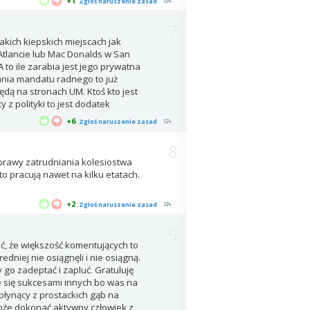
+1
Zgłoś naruszenie zasad
7
akich kiepskich miejscach jak
Atlancie lub Mac Donalds w San
 to ile zarabia jest jego prywatna
ania mandatu radnego to już
ędą na stronach UM. Ktoś kto jest
y z polityki to jest dodatek
+6
Zgłoś naruszenie zasad
8
a sprawy zatrudniania kolesiostwa
o pracują nawet na kilku etatach.
+2
Zgłoś naruszenie zasad
9
ć, że większość komentujących to
dniej nie osiągnęli i nie osiągną.
 go zadeptać i zapluć. Gratuluję
ie się sukcesami innych bo was na
płynący z prostackich gąb na
może dokonać aktywny człowiek z