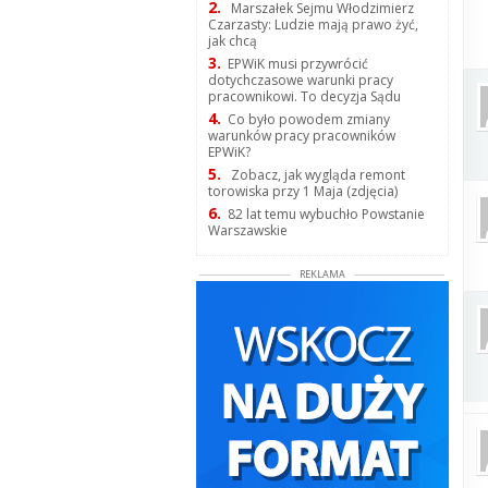
2.
Marszałek Sejmu Włodzimierz
Czarzasty: Ludzie mają prawo żyć,
jak chcą
3.
EPWiK musi przywrócić
dotychczasowe warunki pracy
pracownikowi. To decyzja Sądu
4.
Co było powodem zmiany
warunków pracy pracowników
EPWiK?
5.
Zobacz, jak wygląda remont
torowiska przy 1 Maja (zdjęcia)
6.
82 lat temu wybuchło Powstanie
Warszawskie
REKLAMA