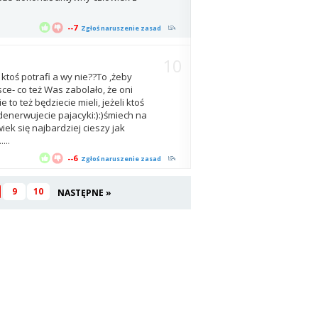
--7
Zgłoś naruszenie zasad
10
 ktoś potrafi a wy nie??To ,żeby
ce- co też Was zabolało, że oni
e to też będziecie mieli, jeżeli ktoś
ę denerwujecie pajacyki:):)śmiech na
iek się najbardziej cieszy jak
...
--6
Zgłoś naruszenie zasad
9
10
NASTĘPNE »