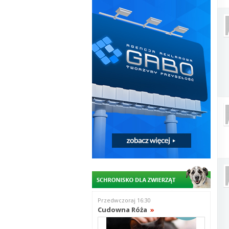
Przedwczoraj 16:30
Cudowna Róża
»