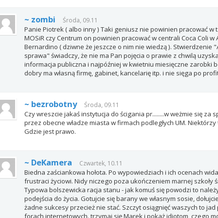
~ zombi
Środa, 09.11
Panie Piotrek ( albo inny ) Taki geniusz nie powinien pracować w t
MOSiR czy Centrum on powinien pracować w centrali Coca Coli w 
Bernardino ( dziwne że jeszcze o nim nie wiedzą ). Stwierdzenie "A
sprawa" świadczy, że nie ma Pan pojęcia o prawie z chwilą uzysk
informacja publiczna i najpóźniej w kwietniu miesięczne zarobki b
dobry ma własną firmę, gabinet, kancelarię itp. i nie sięga po profit
~ bezrobotny
Środa, 09.11
Czy wreszcie jakaś instytucja do ścigania pr........w weżmie się z
przez obecne władze miasta w firmach podległych UM. Niektórzy t
Gdzie jest prawo.
~ DeKamera
Czwartek, 10.11
Biedna zaściankowa hołota. Po wypowiedziach i ich ocenach wida
frustraci życiowi. Nidy niczego poza ukończeniem marnej szkoły śre
Typowa bolszewicka racja stanu - jak komuś się powodzi to należy
podejścia do życia. Gotujcie się barany we własnym sosie, dołujc
żadne sukcesy przecież nie stać. Szczyt osiągnięć waszych to jad 
forach internetowych. trzymaj się Marek i pokaż idiotom, czego 