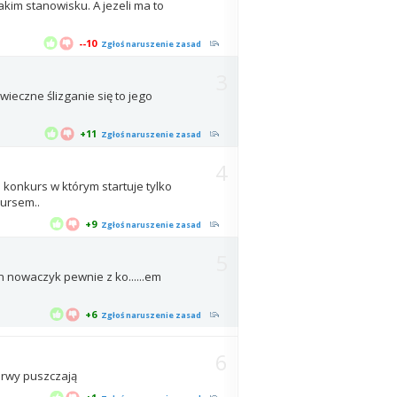
akim stanowisku. A jezeli ma to
--10
Zgłoś naruszenie zasad
3
eczne ślizganie się to jego
+11
Zgłoś naruszenie zasad
4
a konkurs w którym startuje tylko
ursem..
+9
Zgłoś naruszenie zasad
5
an nowaczyk pewnie z ko......em
+6
Zgłoś naruszenie zasad
6
nerwy puszczają