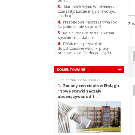
od 1...
3.
Marszałek Sejmu Włodzimierz
Czarzasty: Ludzie mają prawo żyć,
jak chcą
4.
Przebudowa nabrzeża trwa rok.
Zos
Na jakim etapie są prace?
5.
Kolejni rodzice zostali ukarani
wysokimi mandatami
6.
EPWiK musi przywrócić
dotychczasowe warunki pracy
pracownikowi. To decyzja Sądu
KOMENTOWANE
2 dni temu, Środa, 05.08.2026
1.
Zmiany cen ciepła w Elblągu.
"Nowe stawki zaczęły
obowiązywać od 1...