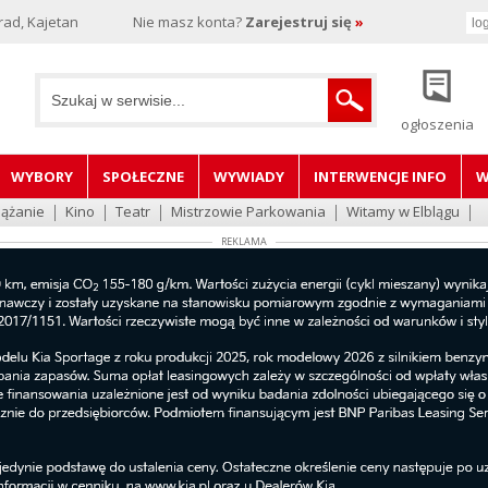
rad, Kajetan
Nie masz konta?
Zarejestruj się
»
ogłoszenia
WYBORY
SPOŁECZNE
WYWIADY
INTERWENCJE INFO
W
lążanie
Kino
Teatr
Mistrzowie Parkowania
Witamy w Elblągu
REKLAMA