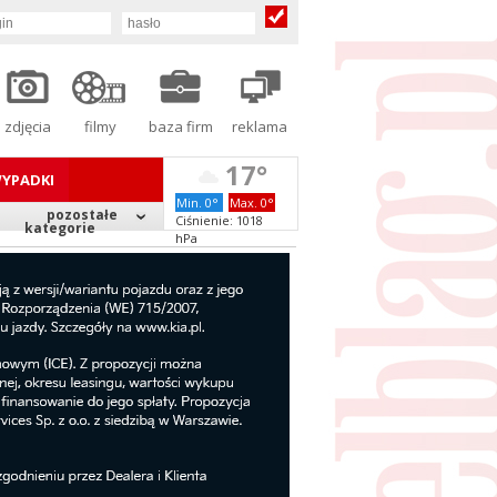
zdjęcia
filmy
baza firm
reklama
17°
YPADKI
Min. 0°
Max. 0°
pozostałe
Ciśnienie: 1018
kategorie
hPa