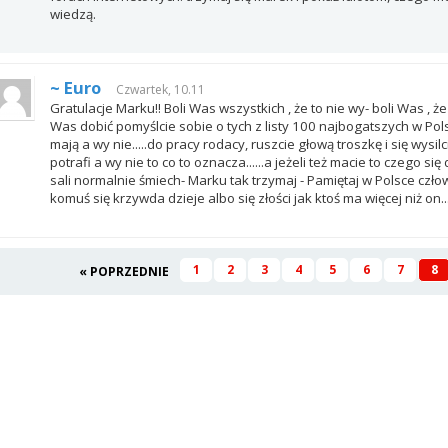
wiedzą.
~ Euro
Czwartek, 10.11
Gratulacje Marku!! Boli Was wszystkich , że to nie wy- boli Was , że
Was dobić pomyślcie sobie o tych z listy 100 najbogatszych w Pols
mają a wy nie.....do pracy rodacy, ruszcie głową troszkę i się wysilci
potrafi a wy nie to co to oznacza......a jeżeli też macie to czego si
sali normalnie śmiech- Marku tak trzymaj - Pamiętaj w Polsce człow
komuś się krzywda dzieje albo się złości jak ktoś ma więcej niż on....
1
2
3
4
5
6
7
8
« POPRZEDNIE