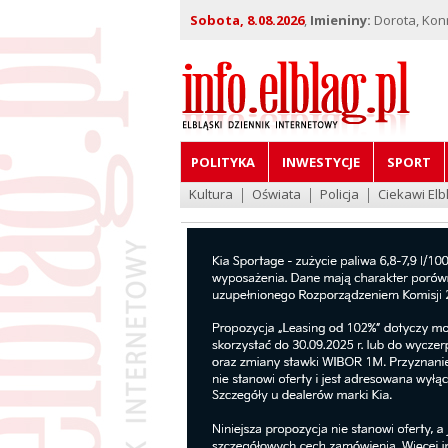
Sobota, 8.08.2026
,
Imieniny:
Dorota, Kon
POLITYKA
INWESTYCJE
SPORT
Kultura
Oświata
Policja
Ciekawi Elb